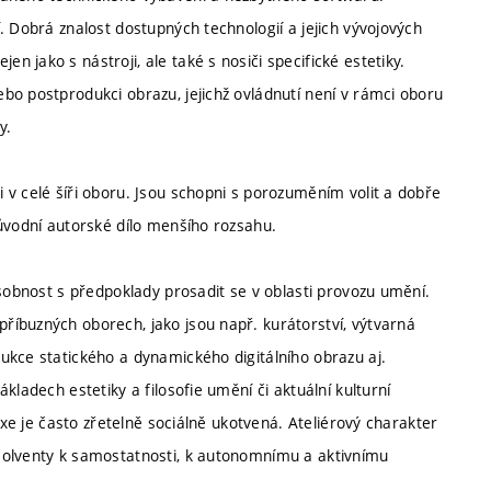
. Dobrá znalost dostupných technologií a jejich vývojových
 jako s nástroji, ale také s nosiči specifické estetiky.
bo postprodukci obrazu, jejichž ovládnutí není v rámci oboru
y.
 v celé šíři oboru. Jsou schopni s porozuměním volit a dobře
původní autorské dílo menšího rozsahu.
osobnost s předpoklady prosadit se v oblasti provozu umění.
íbuzných oborech, jako jsou např. kurátorství, výtvarná
ukce statického a dynamického digitálního obrazu aj.
kladech estetiky a filosofie umění či aktuální kulturní
axe je často zřetelně sociálně ukotvená. Ateliérový charakter
solventy k samostatnosti, k autonomnímu a aktivnímu