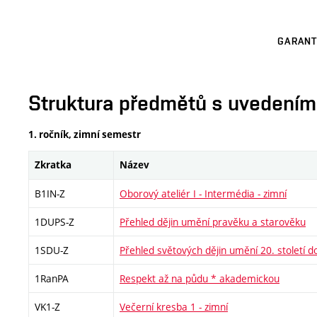
GARANT
Struktura předmětů s uvedením E
1. ročník, zimní semestr
Zkratka
Název
B1IN-Z
Oborový ateliér I - Intermédia - zimní
1DUPS-Z
Přehled dějin umění pravěku a starověku
1SDU-Z
Přehled světových dějin umění 20. století d
1RanPA
Respekt až na půdu * akademickou
VK1-Z
Večerní kresba 1 - zimní