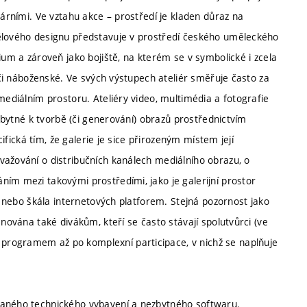
rárními. Ve vztahu akce – prostředí je kladen důraz na
tělového designu představuje v prostředí českého uměleckého
ium a zároveň jako bojiště, na kterém se v symbolické i zcela
é či náboženské. Ve svých výstupech ateliér směřuje často za
mediálním prostoru. Ateliéry video, multimédia a fotografie
ezbytné k tvorbě (či generování) obrazů prostřednictvím
cifická tím, že galerie je sice přirozeným místem její
važování o distribučních kanálech mediálního obrazu, o
ím mezi takovými prostředími, jako je galerijní prostor
e) nebo škála internetových platforem. Stejná pozornost jako
ěnována také divákům, kteří se často stávají spolutvůrci (ve
programem až po komplexní participace, v nichž se naplňuje
vaného technického vybavení a nezbytného softwaru.