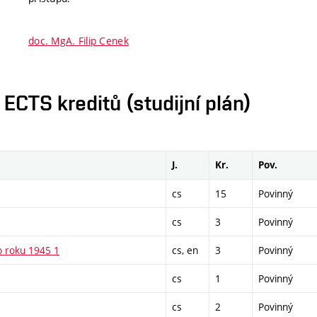
doc. MgA. Filip Cenek
CTS kreditů (studijní plán)
J.
Kr.
Pov.
cs
15
Povinný
cs
3
Povinný
o roku 1945 1
cs, en
3
Povinný
cs
1
Povinný
cs
2
Povinný