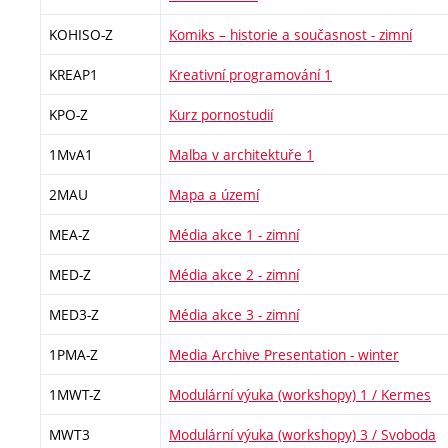
KOHISO-Z
Komiks – historie a současnost - zimní
KREAP1
Kreativní programování 1
KPO-Z
Kurz pornostudií
1MvA1
Malba v architektuře 1
2MAU
Mapa a území
MEA-Z
Média akce 1 - zimní
MED-Z
Média akce 2 - zimní
MED3-Z
Média akce 3 - zimní
1PMA-Z
Media Archive Presentation - winter
1MWT-Z
Modulární výuka (workshopy) 1 / Kermes
MWT3
Modulární výuka (workshopy) 3 / Svoboda