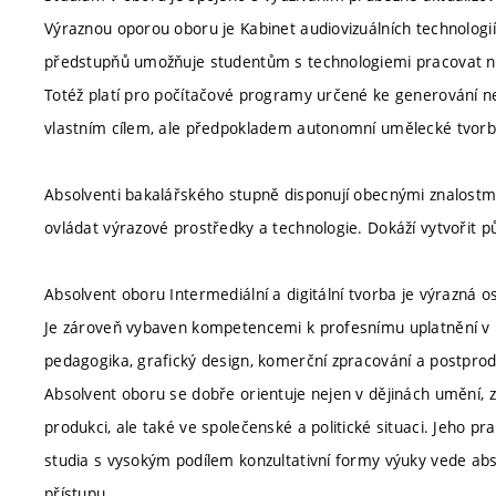
Výraznou oporou oboru je Kabinet audiovizuálních technologií
předstupňů umožňuje studentům s technologiemi pracovat nejen
Totéž platí pro počítačové programy určené ke generování ne
vlastním cílem, ale předpokladem autonomní umělecké tvorb
Absolventi bakalářského stupně disponují obecnými znalostmi
ovládat výrazové prostředky a technologie. Dokáží vytvořit 
Absolvent oboru Intermediální a digitální tvorba je výrazná 
Je zároveň vybaven kompetencemi k profesnímu uplatnění v př
pedagogika, grafický design, komerční zpracování a postprod
Absolvent oboru se dobře orientuje nejen v dějinách umění, zá
produkci, ale také ve společenské a politické situaci. Jeho pr
studia s vysokým podílem konzultativní formy výuky vede ab
přístupu.