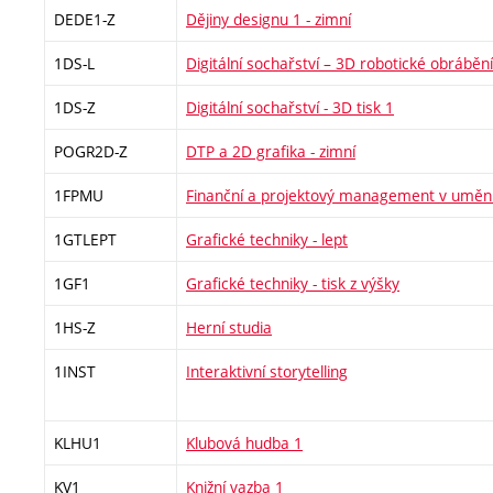
DEDE1-Z
Dějiny designu 1 - zimní
1DS-L
Digitální sochařství – 3D robotické obrábění
1DS-Z
Digitální sochařství - 3D tisk 1
POGR2D-Z
DTP a 2D grafika - zimní
1FPMU
Finanční a projektový management v uměn
1GTLEPT
Grafické techniky - lept
1GF1
Grafické techniky - tisk z výšky
1HS-Z
Herní studia
1INST
Interaktivní storytelling
KLHU1
Klubová hudba 1
KV1
Knižní vazba 1