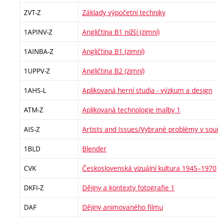
ZVT-Z
Základy výpočetní techniky
1APINV-Z
Angličtina B1 nižší (zimní)
1AINBA-Z
Angličtina B1 (zimní)
1UPPV-Z
Angličtina B2 (zimní)
1AHS-L
Aplikovaná herní studia - výzkum a design
ATM-Z
Aplikovaná technologie malby 1
AIS-Z
Artists and Issues/Vybrané problémy v so
1BLD
Blender
CVK
Československá vizuální kultura 1945–1970
DKFI-Z
Dějiny a kontexty fotografie 1
DAF
Dějiny animovaného filmu