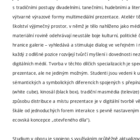
s tradičními postupy divadelními, tanečními, hudebními a lite
výtvarné výrazové formy multimediální prezentace. Ateliér 
školství výjimečný prostor, v němž je tělo nahlíženo jako méd
materiální rovině odehrávají neustále boje kulturní, politick
hranice galerie – vyhledává a stimuluje dialog ve veřejném i 
každý z odlišné pozice rozvíjejí tvůrčí myšlení i dovednosti n
digitálních médií. Tvorba v těchto dílčích specializacích je spe
prezentace, ale ne jediným možným. Studenti jsou vedeni k u
sémantických a symbolických diferencích spojených s přepínán
(white cube), kinosál (black box), tradiční masmédia (televiz
způsobu distribuce a místu prezentace je v digitální tvorbě v
škále od jednoduchých forem interakce s pevně nastaveným 
ecovská koncepce „otevřeného díla“).
Studium v oboru je spojeno s využíváním průběžně aktualizo