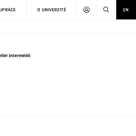
PŘIHLÁSIT
HLEDAT
UPRÁCE
O UNIVERZITĚ
EN
SE
eliér intermédií