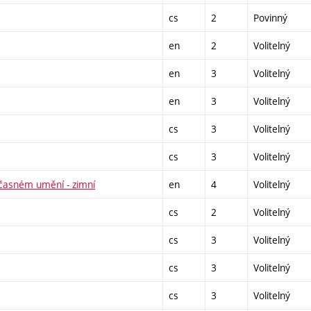
cs
2
Povinný
en
2
Volitelný
en
3
Volitelný
en
3
Volitelný
cs
3
Volitelný
cs
3
Volitelný
učasném umění - zimní
en
4
Volitelný
cs
2
Volitelný
cs
3
Volitelný
cs
3
Volitelný
cs
3
Volitelný