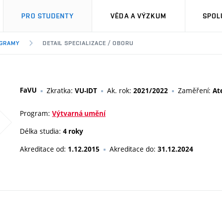
PRO STUDENTY
VĚDA A VÝZKUM
SPOL
OGRAMY
DETAIL SPECIALIZACE / OBORU
FaVU
Zkratka:
Ak. rok:
Zaměření:
VU-IDT
2021/2022
At
Program:
Výtvarná umění
Délka studia:
4 roky
Akreditace od:
Akreditace do:
1.12.2015
31.12.2024