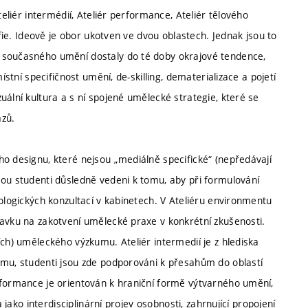
teliér intermédií, Ateliér performance, Ateliér tělového
afie. Ideově je obor ukotven ve dvou oblastech. Jednak jsou to
 současného umění dostaly do té doby okrajové tendence,
ístní specifičnost umění, de-skilling, dematerializace a pojetí
uální kultura a s ní spojené umělecké strategie, které se
azů.
ho designu, které nejsou „mediálně specifické“ (nepředávají
sou studenti důsledně vedeni k tomu, aby při formulování
nologických konzultací v kabinetech. V Ateliéru environmentu
davku na zakotvení umělecké praxe v konkrétní zkušenosti.
ích) uměleckého výzkumu. Ateliér intermedií je z hlediska
amu, studenti jsou zde podporováni k přesahům do oblastí
rformance je orientován k hraniční formě výtvarného umění,
 jako interdisciplinární projev osobnosti, zahrnující propojení