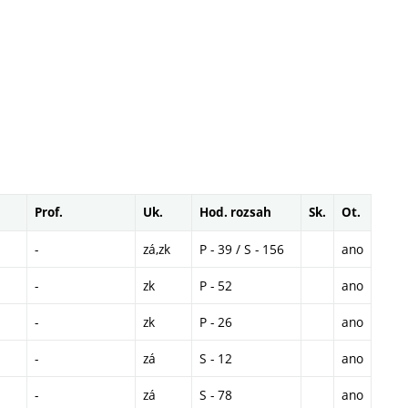
Prof.
Uk.
Hod. rozsah
Sk.
Ot.
-
zá,zk
P - 39 / S - 156
ano
-
zk
P - 52
ano
-
zk
P - 26
ano
-
zá
S - 12
ano
-
zá
S - 78
ano