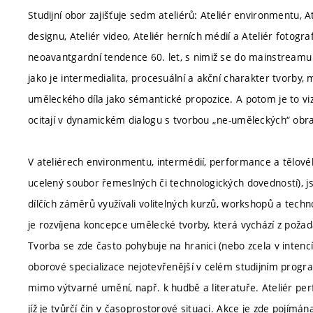
Studijní obor zajišťuje sedm ateliérů: Ateliér environmentu, A
designu, Ateliér video, Ateliér herních médií a Ateliér fotogr
neoavantgardní tendence 60. let, s nimiž se do mainstreamu
jako je intermedialita, procesuální a akční charakter tvorby, m
uměleckého díla jako sémantické propozice. A potom je to viz
ocitají v dynamickém dialogu s tvorbou „ne-uměleckých“ obr
V ateliérech environmentu, intermédií, performance a tělové
ucelený soubor řemeslných či technologických dovedností), j
dílčích záměrů využívali volitelných kurzů, workshopů a tech
je rozvíjena koncepce umělecké tvorby, která vychází z poža
Tvorba se zde často pohybuje na hranici (nebo zcela v intenc
oborové specializace nejotevřenější v celém studijním progr
mimo výtvarné umění, např. k hudbě a literatuře. Ateliér pe
jíž je tvůrčí čin v časoprostorové situaci. Akce je zde pojímána