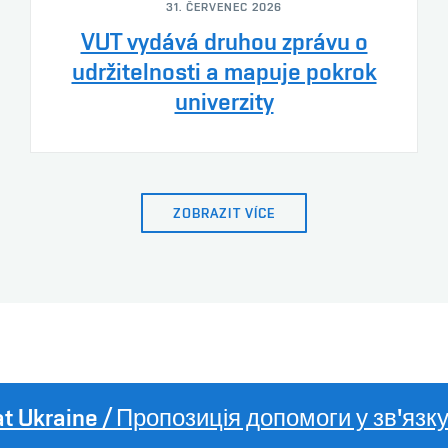
31. ČERVENEC 2026
VUT vydává druhou zprávu o
udržitelnosti a mapuje pokrok
univerzity
ZOBRAZIT VÍCE
t at Ukraine / Пропозиція допомоги у зв'язк