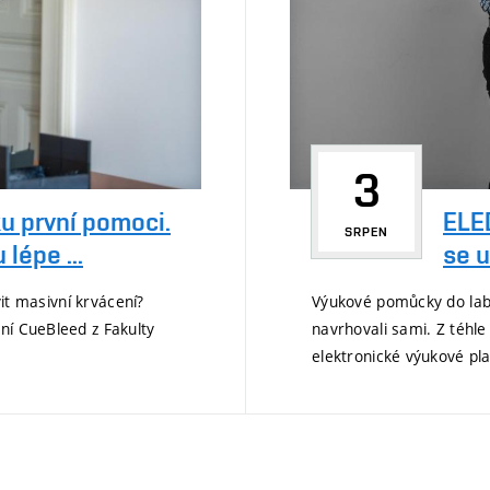
3
ELED
u první pomoci.
SRPEN
se u
lépe ...
Výukové pomůcky do labo
vit masivní krvácení?
navrhovali sami. Z téhle
ní CueBleed z Fakulty
elektronické výukové pla