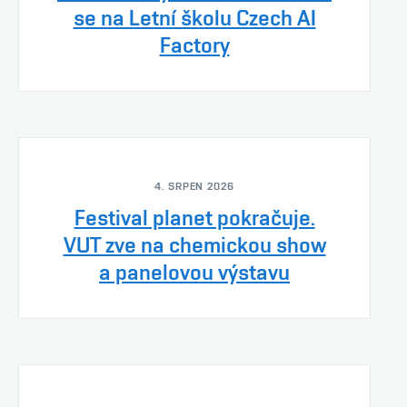
se na Letní školu Czech AI
Factory
4. SRPEN 2026
Festival planet pokračuje.
VUT zve na chemickou show
a panelovou výstavu