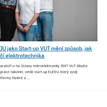
U jako Start-up VUT mění způsob, jak
čí elektrotechnika
ratoří si na Ústavu mikroelektroniky FEKT VUT dlouho
 práce nakonec vznikl start-up ELEDU, který vyvíjí
tformy Elabrix a ...