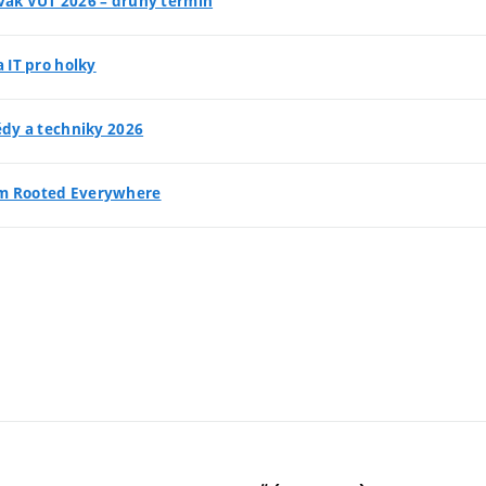
vák VUT 2026 – druhý termín
a IT pro holky
ědy a techniky 2026
m Rooted Everywhere