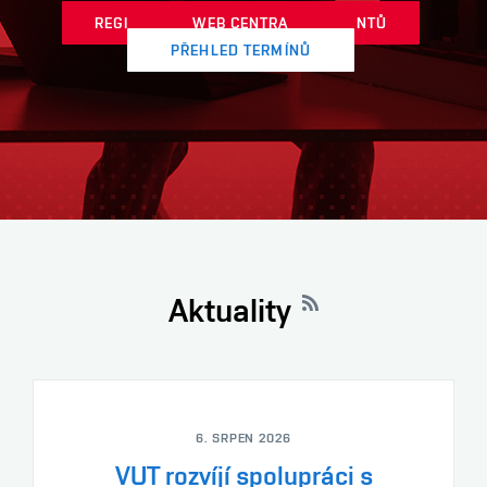
REGISTRACE NA PORTÁLU ABSOLVENTŮ
ESHOP.VUT.CZ
WEB CENTRA
PŘEHLED TERMÍNŮ
Aktuality
6. SRPEN 2026
VUT rozvíjí spolupráci s