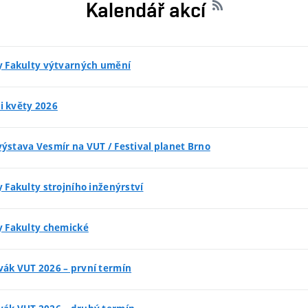
Kalendář akcí
ly Fakulty výtvarných umění
i květy 2026
ýstava Vesmír na VUT / Festival planet Brno
y Fakulty strojního inženýrství
y Fakulty chemické
vák VUT 2026 – první termín