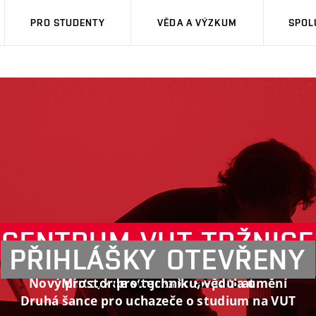
PRO STUDENTY
VĚDA A VÝZKUM
SPOL
CENTRUM
VUTALUMNI.CZ
E-SHOP VUT
VUT
TRŽNICE
PŘIHLÁŠKY
OTEVŘENY
Nový prostor pro techniku, vědu a umění
Místo, kde stojí za to se potkat
Kousek z VUT pro každého
Druhá šance pro uchazeče o studium na VUT