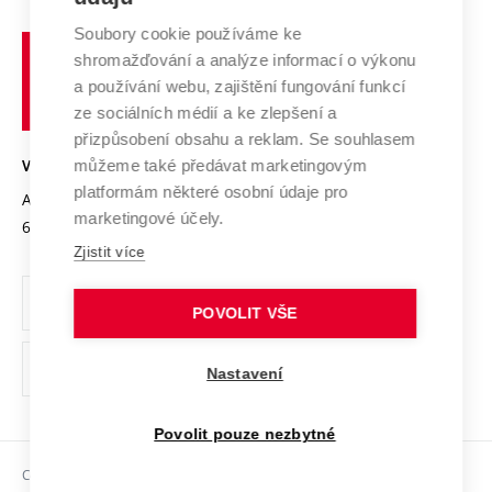
Systém zajišťování kvality výzkumu
Profil univerzity
Spolupráce se školami
Soubory cookie používáme ke
Vysoké
Výzkumné infrastruktury
shromažďování a analýze informací o výkonu
Udržitelná univerzita
učení
Služby univerzity
Transfer znalostí
a používání webu, zajištění fungování funkcí
technické
Podnikavá univerzita / ContriBUTe
Mezinárodní dohody
ze sociálních médií a ke zlepšení a
Open Science
v
Bezpečná univerzita
přizpůsobení obsahu a reklam. Se souhlasem
Univerzitní sítě
Brně
Projekty
můžeme také předávat marketingovým
VYSOKÉ UČENÍ TECHNICKÉ V BRNĚ
Vyznamenání
platformám některé osobní údaje pro
Projekty ze strukturálních fondů
Antonínská 548/1
www.vut.cz
marketingové účely.
Organizační struktura
602 00 Brno
vut@vutbr.cz
Specifický výzkum
Zjistit více
Úřední deska
Ochrana osobních údajů
POVOLIT VŠE
(externí
Pracovní příležitosti
Nastavení
odkaz)
Podpora a rozvoj zaměstnanců a studujících
Povolit pouze nezbytné
Rovné příležitosti
Copyright © 2026 VUT
Sociální bezpečí