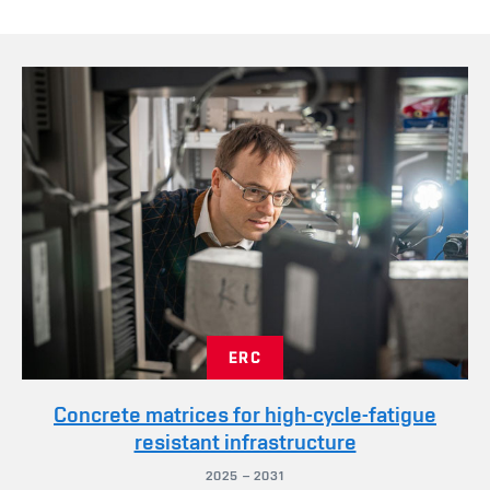
Vše
ERC
Concrete matrices for high-cycle-fatigue
resistant infrastructure
2025 – 2031