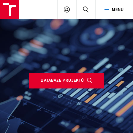
VUT
PŘIHLÁSIT
HLEDAT
MENU
SE
DATABÁZE PROJEKTŮ