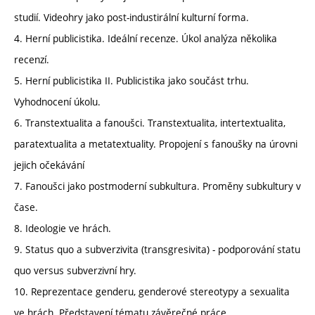
studií. Videohry jako post-industirální kulturní forma.
4. Herní publicistika. Ideální recenze. Úkol analýza několika
recenzí.
5. Herní publicistika II. Publicistika jako součást trhu.
Vyhodnocení úkolu.
6. Transtextualita a fanoušci. Transtextualita, intertextualita,
paratextualita a metatextuality. Propojení s fanoušky na úrovni
jejich očekávání
7. Fanoušci jako postmoderní subkultura. Proměny subkultury v
čase.
8. Ideologie ve hrách.
9. Status quo a subverzivita (transgresivita) - podporování statu
quo versus subverzivní hry.
10. Reprezentace genderu, genderové stereotypy a sexualita
ve hrách. Představení tématu závěrečné práce.