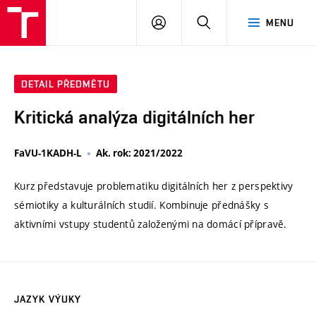
VUT
PŘIHLÁSIT
HLEDAT
MENU
SE
DETAIL PŘEDMĚTU
Kritická analýza digitálních her
FaVU-1KADH-L
Ak. rok: 2021/2022
Kurz představuje problematiku digitálních her z perspektivy
sémiotiky a kulturálních studií. Kombinuje přednášky s
aktivními vstupy studentů založenými na domácí přípravě.
JAZYK VÝUKY