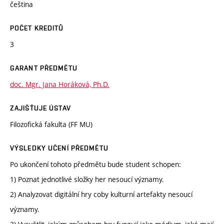
čeština
POČET KREDITŮ
3
GARANT PŘEDMĚTU
doc. Mgr. Jana Horáková, Ph.D.
ZAJIŠŤUJE ÚSTAV
Filozofická fakulta (FF MU)
VÝSLEDKY UČENÍ PŘEDMĚTU
Po ukončení tohoto předmětu bude student schopen:
1) Poznat jednotlivé složky her nesoucí významy.
2) Analyzovat digitální hry coby kulturní artefakty nesoucí
významy.