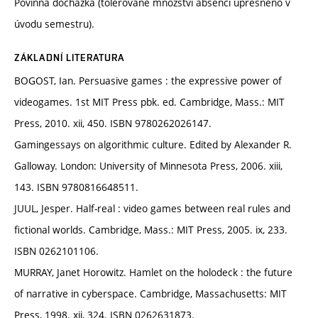
Povinná docházka (tolerované množství absencí upřesněno v
úvodu semestru).
ZÁKLADNÍ LITERATURA
BOGOST, Ian. Persuasive games : the expressive power of
videogames. 1st MIT Press pbk. ed. Cambridge, Mass.: MIT
Press, 2010. xii, 450. ISBN 9780262026147.
Gamingessays on algorithmic culture. Edited by Alexander R.
Galloway. London: University of Minnesota Press, 2006. xiii,
143. ISBN 9780816648511.
JUUL, Jesper. Half-real : video games between real rules and
fictional worlds. Cambridge, Mass.: MIT Press, 2005. ix, 233.
ISBN 0262101106.
MURRAY, Janet Horowitz. Hamlet on the holodeck : the future
of narrative in cyberspace. Cambridge, Massachusetts: MIT
Press, 1998. xii, 324. ISBN 0262631873.