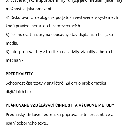
3) Vysvětlit, jakým způsobem hry fungují jako médium, jaké mají
možnosti a jaká omezení.
4) Diskutovat o ideologické podjatosti vestavěné v systémech
kódů pravidel her a jejich reprezentacích.
5) Formulovat názory na současný stav digitálních her jako
média.
6) Interpretovat hry z hlediska narativity, vizuality a herních
mechanik.
PREREKVIZITY
Schopnost číst texty v angličtně. Zájem o problematiku
digitálních her.
PLÁNOVANÉ VZDĚLÁVACÍ ČINNOSTI A VÝUKOVÉ METODY
Přednášky, diskuse, teoretická příprava, ústní prezentace a
psaní odborného textu.