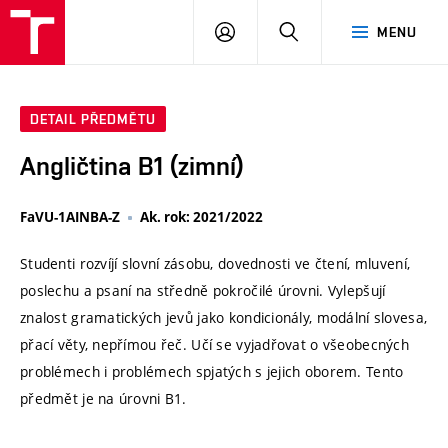
VUT
PŘIHLÁSIT
HLEDAT
MENU
SE
DETAIL PŘEDMĚTU
Angličtina B1 (zimní)
FaVU-1AINBA-Z
Ak. rok: 2021/2022
Studenti rozvíjí slovní zásobu, dovednosti ve čtení, mluvení,
poslechu a psaní na středně pokročilé úrovni. Vylepšují
znalost gramatických jevů jako kondicionály, modální slovesa,
přací věty, nepřímou řeč. Učí se vyjadřovat o všeobecných
problémech i problémech spjatých s jejich oborem. Tento
předmět je na úrovni B1.