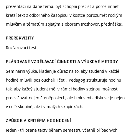
prezentaci na dané téma, být schopni přečíst a porozumnět
kratší text z odborného časopisu, v kostce porozumět rodilým
mluvčím a tématům spjatým s oborem (rozhovor, přednáška).
PREREKVIZITY
Rozřazovací test.
PLÁNOVANÉ VZDĚLÁVACÍ ČINNOSTI A VÝUKOVÉ METODY
Seminární výuka, kladen je důraz na to, aby studenti v každé
hodině mluvili, poslouchali, i četli. Pedagog strukturuje hodinu
tak, aby každý student měl v rámci hodiny stejnou možnost
procvičovat nejen čtení/poslech, ale i mluvení - diskuse je nejen
v celé skupině, ale i v malých skupinkách.
ZPŮSOB A KRITÉRIA HODNOCENÍ
Jeden - tři psané texty během semestru včetně případných