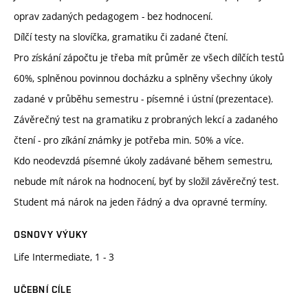
oprav zadaných pedagogem - bez hodnocení.
Dílčí testy na slovíčka, gramatiku či zadané čtení.
Pro získání zápočtu je třeba mít průměr ze všech dílčích testů
60%, splněnou povinnou docházku a splněny všechny úkoly
zadané v průběhu semestru - písemné i ústní (prezentace).
Závěrečný test na gramatiku z probraných lekcí a zadaného
čtení - pro zíkání známky je potřeba min. 50% a více.
Kdo neodevzdá písemné úkoly zadávané během semestru,
nebude mít nárok na hodnocení, byť by složil závěrečný test.
Student má nárok na jeden řádný a dva opravné termíny.
OSNOVY VÝUKY
Life Intermediate, 1 - 3
UČEBNÍ CÍLE