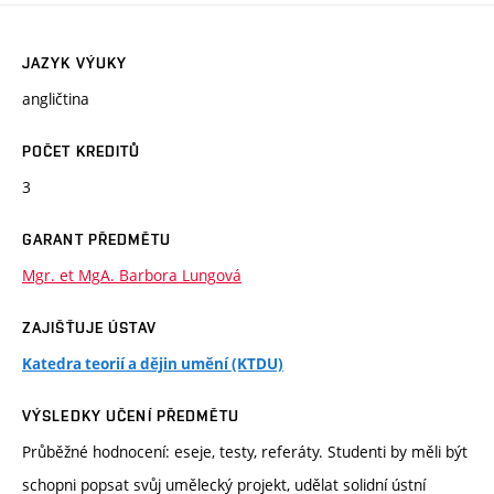
JAZYK VÝUKY
angličtina
POČET KREDITŮ
3
GARANT PŘEDMĚTU
Mgr. et MgA. Barbora Lungová
ZAJIŠŤUJE ÚSTAV
Katedra teorií a dějin umění (KTDU)
VÝSLEDKY UČENÍ PŘEDMĚTU
Průběžné hodnocení: eseje, testy, referáty. Studenti by měli být
schopni popsat svůj umělecký projekt, udělat solidní ústní