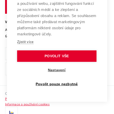
učení
Služby univerzity
Transfer znalostí
a používání webu, zajištění fungování funkcí
technické
Podnikavá univerzita / ContriBUTe
Mezinárodní dohody
ze sociálních médií a ke zlepšení a
Open Science
v
Bezpečná univerzita
přizpůsobení obsahu a reklam. Se souhlasem
Univerzitní sítě
Brně
Projekty
můžeme také předávat marketingovým
VYSOKÉ UČENÍ TECHNICKÉ V BRNĚ
Vyznamenání
platformám některé osobní údaje pro
Projekty ze strukturálních fondů
Antonínská 548/1
www.vut.cz
marketingové účely.
Organizační struktura
602 00 Brno
vut@vutbr.cz
Specifický výzkum
Zjistit více
Úřední deska
Ochrana osobních údajů
POVOLIT VŠE
(externí
Pracovní příležitosti
Nastavení
odkaz)
Podpora a rozvoj zaměstnanců a studujících
Povolit pouze nezbytné
Rovné příležitosti
Copyright © 2026 VUT
Sociální bezpečí
Prohlášení o přístupnosti
HR Award
Informace o používání cookies