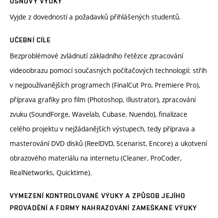
OSNOVY VÝUKY
Vyjde z dovedností a požadavků přihlášených studentů.
UČEBNÍ CÍLE
Bezproblémové zvládnutí základního řetězce zpracování
videoobrazu pomocí současných počítačových technologií: střih
v nejpoužívanějších programech (FinalCut Pro, Premiere Pro),
příprava grafiky pro film (Photoshop, Illustrator), zpracování
zvuku (SoundForge, Wavelab, Cubase, Nuendo), finalizace
celého projektu v nejžádanějších výstupech, tedy příprava a
masterování DVD disků (ReelDVD, Scenarist, Encore) a ukotvení
obrazového materiálu na internetu (Cleaner, ProCoder,
RealNetworks, Quicktime).
VYMEZENÍ KONTROLOVANÉ VÝUKY A ZPŮSOB JEJÍHO
PROVÁDĚNÍ A FORMY NAHRAZOVÁNÍ ZAMEŠKANÉ VÝUKY