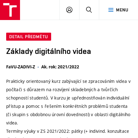
VUT
PŘIHLÁSIT
HLEDAT
MENU
SE
DETAIL PŘEDMĚTU
Základy digitálního videa
FaVU-ZADIVI-Z
Ak. rok: 2021/2022
Prakticky orientovaný kurz zabývající se zpracováním videa v
počítači s důrazem na rozvíjení skladebných a tvůrčích
schopností studentů. V kurzu je upřednostňován individuální
přístup a pomoc s řešením konkrétních problémů studenta
(či skupin s obdobnou úrovní dovedností) v oblasti digitálního
videa.
Termíny výuky v ZS 2021/2022: pátky (+ indivind. konzultace