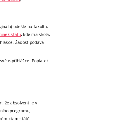
inálu) odešle na fakultu,
mínek státu
, kde má škola,
řihlášce. Žádost podává
své e-přihlášce. Poplatek
m, že absolvent je v
ijního programu,
ném cizím státě