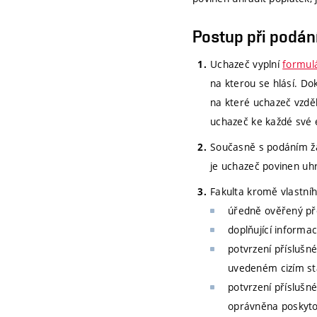
Postup při podání
Uchazeč vyplní
formulá
na kterou se hlásí. Do
na které uchazeč vzděl
uchazeč ke každé své e
Současně s podáním žá
je uchazeč povinen uh
Fakulta kromě vlastníh
úředně ověřený př
doplňující informa
potvrzení příslušn
uvedeném cizím stá
potvrzení příslušn
oprávněna poskyto