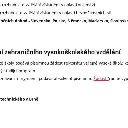
– rozhoduje o vzdělání získaném v oblasti vojenství
 rozhoduje o vzdělání získaném v oblasti bezpečnostních sil
enčních dohod - Slovensko, Polsko, Německo, Maďarsko, Slovinsk
ní zahraničního vysokoškolského vzdělání
ké školy podává písemnou žádost rektorátu veřejné vysoké školy, k
ý studijní program.
 uznávacím orgánem, podává absolvent písemnou
Žádost
(řádně vyp
 technického v Brně