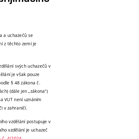
ka a uchazečů se
 z těchto zemí je
vzdělání svých uchazečů v
ělání je však pouze
odle § 48 zákona č.
ch) (dále jen „zákona“)
 na VUT není uznáním
i v zahraničí.
ího vzdělání postupuje v
ího vzdělání je uchazeč
 č. 4/2024
.