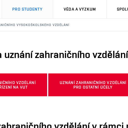
PRO STUDENTY
VĚDA A VÝZKUM
SPOL
ANIČNÍHO VYSOKOŠKOLSKÉHO VZDĚLÁNÍ
 uznání zahraničního vzdělání
IČNÍHO VZDĚLÁNÍ
UZNÁNÍ ZAHRANIČNÍHO VZDĚLÁNÍ
ŘÍZENÍ NA VUT
PRO OSTATNÍ ÚČELY
ahraničního vzdělání v rámci 