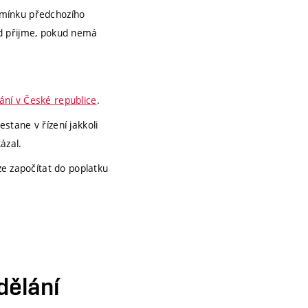
dmínku předchozího
ad přijme, pokud nemá
ní v České republice
.
stane v řízení jakkoli
ázal.
e započítat do poplatku
dělání