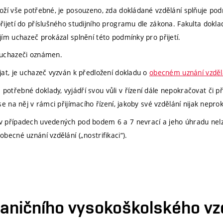
loží vše potřebné, je posouzeno, zda dokládané vzdělání splňuje po
řijetí do příslušného studijního programu dle zákona. Fakulta dokl
jím uchazeč prokázal splnění této podmínky pro přijetí.
 uchazeči oznámen.
jat, je uchazeč vyzván k předložení dokladu o
obecném uznání vzdělá
otřebné doklady, vyjádří svou vůli v řízení dále nepokračovat či pře
se na něj v rámci přijímacího řízení, jakoby své vzdělání nijak neprok
v případech uvedených pod bodem 6 a 7 nevrací a jeho úhradu nelz
becné uznání vzdělání („nostrifikaci“).
raničního vysokoškolského vz