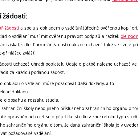
 žádosti:
ř žádosti
a spolu s dokladem o vzdělání (úředně ověřenou kopií orig
klad o vzdělání musí mít ověřenu pravost podpisů a razítek
dle pod
ání získal, sídlo. Formulář žádosti nalezne uchazeč také ve své e-p
-přihlášce zvlášť.
dosti uchazeč uhradí poplatek. Údaje o platbě nalezne uchazeč ve 
radit za každou podanou žádost.
o dokladu o vzdělání může požadovat další doklady, a to
eklad dokladu,
ce o obsahu a rozsahu studia,
é zahraniční školy nebo jiného příslušného zahraničního orgánu o to
tě oprávněn ucházet se o přijetí ke studiu v konkrétním typu stud
ého zahraničního orgánu o tom, že daná zahraniční škola je v uvede
vat požadované vzdělání.