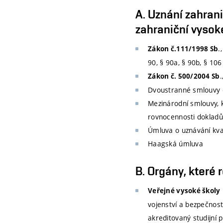
A. Uznání zahran
zahraniční vysoké
.
Zákon č.111/1998 Sb
90, § 90a, § 90b, § 106
.
Zákon č. 500/2004 Sb
Dvoustranné smlouvy 
Mezinárodní smlouvy, 
rovnocennosti dokladů 
Úmluva o uznávání kval
Haagská úmluva
B. Orgány, které
Veřejné vysoké školy
vojenství a bezpečnost
akreditovaný studijní