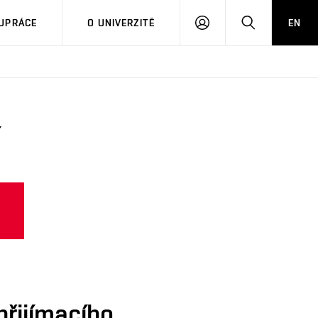
PŘIHLÁSIT
HLEDAT
UPRÁCE
O UNIVERZITĚ
EN
SE
přijímacího