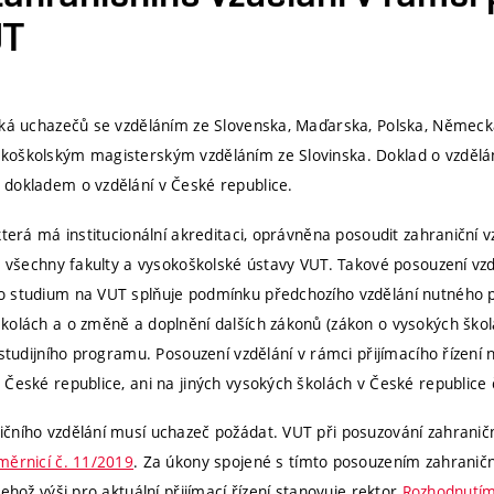
UT
ýká uchazečů se vzděláním ze Slovenska, Maďarska, Polska, Němec
oškolským magisterským vzděláním ze Slovinska. Doklad o vzdělání
dokladem o vzdělání v České republice.
která má institucionální akreditaci, oprávněna posoudit zahraniční 
a všechny fakulty a vysokoškolské ústavy VUT. Takové posouzení vzd
o studium na VUT splňuje podmínku předchozího vzdělání nutného p
kolách a o změně a doplnění dalších zákonů (zákon o vysokých školá
 studijního programu. Posouzení vzdělání v rámci přijímacího řízení
České republice, ani na jiných vysokých školách v České republice č
čního vzdělání musí uchazeč požádat. VUT při posuzování zahraničn
měrnicí č. 11/2019
. Za úkony spojené s tímto posouzením zahraničn
ehož výši pro aktuální přijímací řízení stanovuje rektor
Rozhodnutím