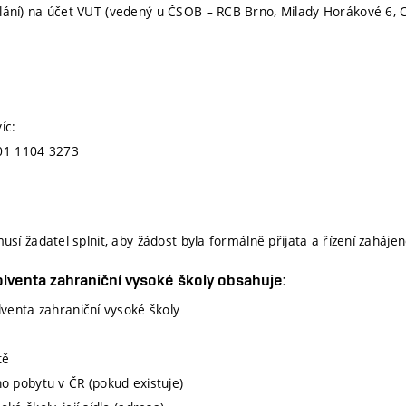
ělání) na účet VUT (vedený u ČSOB – RCB Brno, Milady Horákové 6, 
íc:
01 1104 3273
musí žadatel splnit, aby žádost byla formálně přijata a řízení zahájen
lventa zahraniční vysoké školy obsahuje:
venta zahraniční vysoké školy
tě
o pobytu v ČR (pokud existuje)