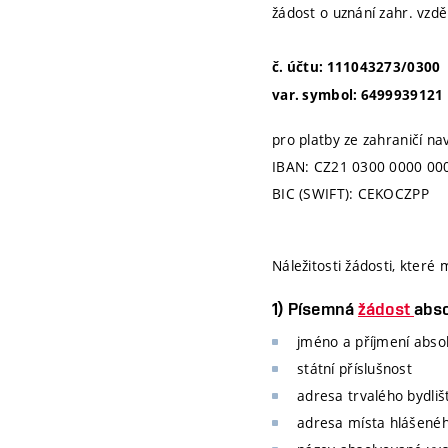
žádost o uznání zahr. vzd
č. účtu: 111043273/0300
var. symbol: 6499939121
pro platby ze zahraničí nav
IBAN: CZ21 0300 0000 00
BIC (SWIFT): CEKOCZPP
Náležitosti žádosti, které 
1) Písemná
žádost
abso
jméno a příjmení absol
státní příslušnost
adresa trvalého bydliš
adresa místa hlášenéh