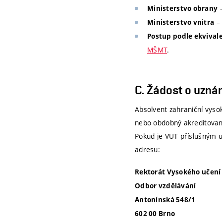
Ministerstvo obrany
–
Ministerstvo vnitra
Postup podle ekvival
MŠMT
.
C. Žádost o uzná
Absolvent zahraniční vyso
nebo obdobný akreditovan
Pokud je VUT příslušným
adresu:
Rektorát Vysokého učení
Odbor vzdělávání
Antonínská 548/1
602 00 Brno