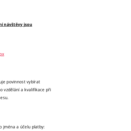
í návštěvy jsou
spx
je povinnost vybírat
 vzdělání a kvalifikace při
cesu.
 jména a účelu platby: