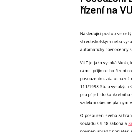
řízení na V
Následující postup se net
středoškolským nebo vysok
automaticky rovnocenný s 
VUT je jako vysoká škola, 
rámci přijímacího řízení n
posouzením, zda uchazeč 
111/1998 Sb. o vysokých š
pro přijetí do konkrétního
vzdělání obecně platným v 
O posouzení svého zahrani
souladu s § 48 zákona a
S
povinen uhradit poplatek, j