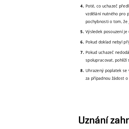
Poté, co uchazeč před
vzdělání nutného pro p
pochybnosti o tom, že 
Výsledek posouzení je
Pokud doklad nebyl při
Pokud uchazeč nedodá p
spolupracovat, pohlíží 
Uhrazený poplatek se 
za případnou žádost o o
Uznání zah