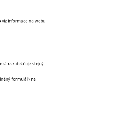
viz informace na webu
o
terá uskutečňuje stejný
lněný formulář) na