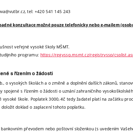
tova@vutbr.cz, tel: +420 541 145 243
ípadné konzultace možné pouze telefonicky nebo e-mailem (osobn
lušnost veřejné vysoké školy MŠMT.
tudijního programu:
https://regvssp.msmt.cz/registrvssp/csplist.a
ené s řízením o žádosti
., o vysokých školách a o změně a doplnění dalších zákonů, stanovu
y spojené s řízením o žádosti o uznání zahraničního vysokoškolského
é vysoké škole. Poplatek 3000,-Kč tedy žadatel platí na začátku pro
é doložit doklad o zaplacení tohoto poplatku.
e bankovním převodem nebo poštovní složenkou (s uvedením Vašeho