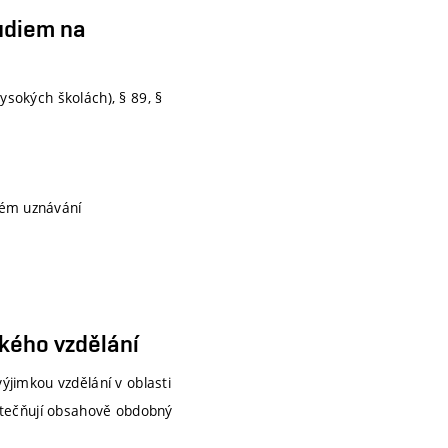
udiem na
ysokých školách), § 89, §
ném uznávání
ského vzdělání
ýjimkou vzdělání v oblasti
kutečňují obsahově obdobný