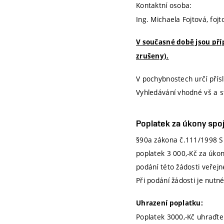
Kontaktní osoba:
Ing. Michaela Fojtová, foj
V současné době jsou př
zrušeny).
V pochybnostech určí přís
Vyhledávání vhodné vš a s
Poplatek za úkony spoj
§90a zákona č.111/1998 Sb
poplatek
3 000,-Kč
za úkon
podání této žádosti veřejn
Při podání žádosti je nutn
Uhrazení poplatku:
Poplatek 3000,-Kč uhraďt