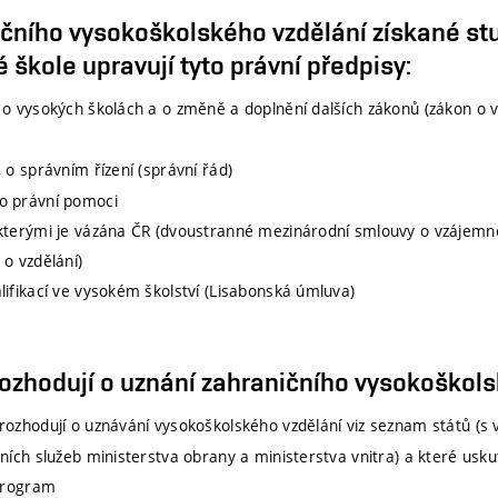
ičního vysokoškolského vzdělání získané st
 škole upravují tyto právní předpisy:
, o vysokých školách a o změně a doplnění dalších zákonů (zákon o v
, o správním řízení (správní řád)
o právní pomoci
kterými je vázána ČR (dvoustranné mezinárodní smlouvy o vzájem
o vzdělání)
ifikací ve vysokém školství (Lisabonská úmluva)
 rozhodují o uznání zahraničního vysokoškol
rozhodují o uznávání vysokoškolského vzdělání viz seznam států (s v
ních služeb ministerstva obrany a ministerstva vnitra) a které us
 program