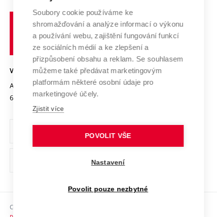
Systém zajišťování kvality výzkumu
Profil univerzity
Spolupráce se školami
Soubory cookie používáme ke
Vysoké
Výzkumné infrastruktury
shromažďování a analýze informací o výkonu
Udržitelná univerzita
učení
Služby univerzity
Transfer znalostí
a používání webu, zajištění fungování funkcí
technické
Podnikavá univerzita / ContriBUTe
Mezinárodní dohody
ze sociálních médií a ke zlepšení a
Open Science
v
Bezpečná univerzita
přizpůsobení obsahu a reklam. Se souhlasem
Univerzitní sítě
Brně
Projekty
můžeme také předávat marketingovým
VYSOKÉ UČENÍ TECHNICKÉ V BRNĚ
Vyznamenání
platformám některé osobní údaje pro
Projekty ze strukturálních fondů
Antonínská 548/1
www.vut.cz
marketingové účely.
Organizační struktura
602 00 Brno
vut@vutbr.cz
Specifický výzkum
Zjistit více
Úřední deska
Ochrana osobních údajů
POVOLIT VŠE
(externí
Pracovní příležitosti
Nastavení
odkaz)
Podpora a rozvoj zaměstnanců a studujících
Povolit pouze nezbytné
Rovné příležitosti
Copyright © 2026 VUT
Sociální bezpečí