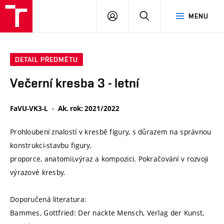
VUT
PŘIHLÁSIT
HLEDAT
MENU
SE
DETAIL PŘEDMĚTU
Večerní kresba 3 - letní
FaVU-VK3-L
Ak. rok: 2021/2022
Prohloubení znalostí v kresbě figury, s důrazem na správnou
konstrukci-stavbu figury,
proporce, anatomii,výraz a kompozici. Pokračování v rozvoji
výrazové kresby.
Doporučená literatura:
Bammes, Gottfried: Der nackte Mensch, Verlag der Kunst,