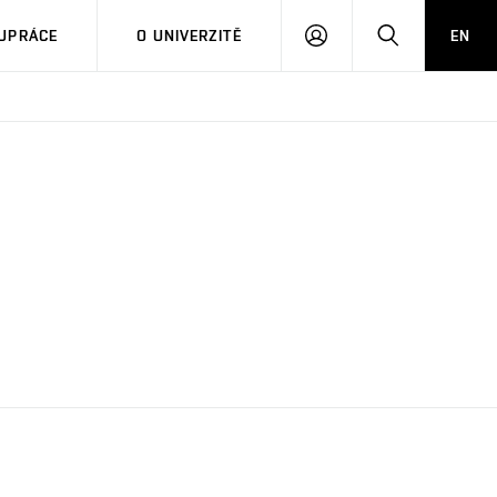
PŘIHLÁSIT
HLEDAT
UPRÁCE
O UNIVERZITĚ
EN
SE