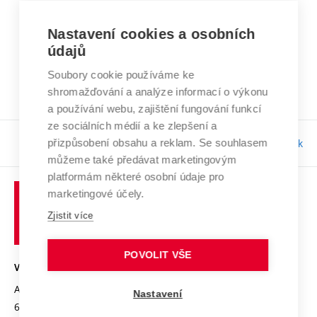
Nastavení cookies a osobních
ZOBRAZIT VÍCE
údajů
Soubory cookie používáme ke
shromažďování a analýze informací o výkonu
a používání webu, zajištění fungování funkcí
ze sociálních médií a ke zlepšení a
přizpůsobení obsahu a reklam. Se souhlasem
Odpovědnost:
Jan Janák
můžeme také předávat marketingovým
platformám některé osobní údaje pro
Vysoké
marketingové účely.
učení
Zjistit více
technické
POVOLIT VŠE
VYSOKÉ UČENÍ TECHNICKÉ V BRNĚ
Antonínská 548/1
www.vut.cz
Nastavení
602 00 Brno
vut@vutbr.cz