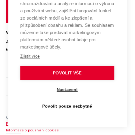
shromažďování a analýze informací o výkonu
Udržitelná univerzita
učení
Služby univerzity
Transfer znalostí
a používání webu, zajištění fungování funkcí
technické
Podnikavá univerzita / ContriBUTe
Mezinárodní dohody
ze sociálních médií a ke zlepšení a
Open Science
v
Bezpečná univerzita
přizpůsobení obsahu a reklam. Se souhlasem
Univerzitní sítě
Brně
Projekty
můžeme také předávat marketingovým
VYSOKÉ UČENÍ TECHNICKÉ V BRNĚ
Vyznamenání
platformám některé osobní údaje pro
Projekty ze strukturálních fondů
Antonínská 548/1
www.vut.cz
marketingové účely.
Organizační struktura
602 00 Brno
vut@vutbr.cz
Specifický výzkum
Zjistit více
Úřední deska
Ochrana osobních údajů
POVOLIT VŠE
(externí
Pracovní příležitosti
Nastavení
odkaz)
Podpora a rozvoj zaměstnanců a studujících
Povolit pouze nezbytné
Rovné příležitosti
Copyright © 2026 VUT
Sociální bezpečí
Prohlášení o přístupnosti
HR Award
Informace o používání cookies