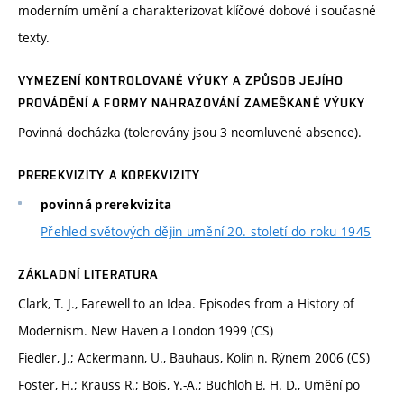
moderním umění a charakterizovat klíčové dobové i současné
texty.
VYMEZENÍ KONTROLOVANÉ VÝUKY A ZPŮSOB JEJÍHO
PROVÁDĚNÍ A FORMY NAHRAZOVÁNÍ ZAMEŠKANÉ VÝUKY
Povinná docházka (tolerovány jsou 3 neomluvené absence).
PREREKVIZITY A KOREKVIZITY
povinná prerekvizita
Přehled světových dějin umění 20. století do roku 1945
ZÁKLADNÍ LITERATURA
Clark, T. J., Farewell to an Idea. Episodes from a History of
Modernism. New Haven a London 1999 (CS)
Fiedler, J.; Ackermann, U., Bauhaus, Kolín n. Rýnem 2006 (CS)
Foster, H.; Krauss R.; Bois, Y.-A.; Buchloh B. H. D., Umění po