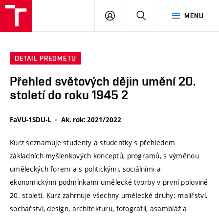
VUT
PŘIHLÁSIT
HLEDAT
MENU
SE
DETAIL PŘEDMĚTU
Přehled světových dějin umění 20.
století do roku 1945 2
FaVU-1SDU-L
Ak. rok: 2021/2022
Kurz seznamuje studenty a studentky s přehledem
základních myšlenkových konceptů, programů, s výměnou
uměleckých forem a s politickými, sociálními a
ekonomickými podmínkami umělecké tvorby v první polovině
20. století. Kurz zahrnuje všechny umělecké druhy: malířství,
sochařství, design, architekturu, fotografii, asambláž a