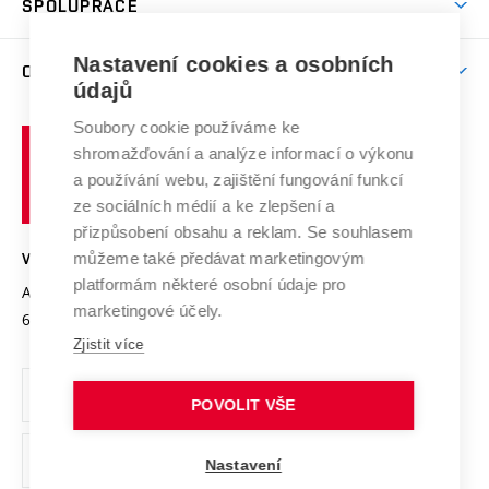
SPOLUPRÁCE
Celoživotní vzdělávání
Brno
Podpora excelence
Závěrečné práce
Studium bez bariér
Zpracování osobních údajů uchazečů o studium
Firemní spolupráce
Mezinárodní vědecká rada
Nastavení cookies a osobních
O UNIVERZITĚ
Doktorské studium
Podpora podnikání
E-přihláška
údajů
Zahraniční spolupráce
Systém zajišťování kvality výzkumu
Profil univerzity
Spolupráce se školami
Soubory cookie používáme ke
Vysoké
Výzkumné infrastruktury
shromažďování a analýze informací o výkonu
Udržitelná univerzita
učení
Služby univerzity
Transfer znalostí
a používání webu, zajištění fungování funkcí
technické
Podnikavá univerzita / ContriBUTe
Mezinárodní dohody
ze sociálních médií a ke zlepšení a
Open Science
v
Bezpečná univerzita
přizpůsobení obsahu a reklam. Se souhlasem
Univerzitní sítě
Brně
Projekty
můžeme také předávat marketingovým
VYSOKÉ UČENÍ TECHNICKÉ V BRNĚ
Vyznamenání
platformám některé osobní údaje pro
Projekty ze strukturálních fondů
Antonínská 548/1
www.vut.cz
marketingové účely.
Organizační struktura
602 00 Brno
vut@vutbr.cz
Specifický výzkum
Zjistit více
Úřední deska
Ochrana osobních údajů
POVOLIT VŠE
(externí
Pracovní příležitosti
Nastavení
odkaz)