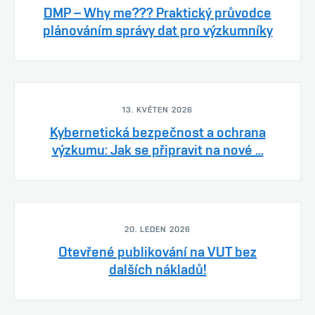
DMP – Why me??? Praktický průvodce
plánováním správy dat pro výzkumníky
13. KVĚTEN 2026
Kybernetická bezpečnost a ochrana
výzkumu: Jak se připravit na nové ...
20. LEDEN 2026
Otevřené publikování na VUT bez
dalších nákladů!