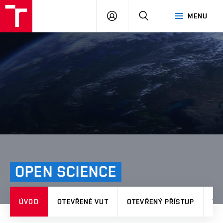
VUT
PŘIHLÁSIT
HLEDAT
MENU
SE
OPEN SCIENCE
ÚVOD
OTEVŘENÉ VUT
OTEVŘENÝ PŘÍSTUP
VÝ