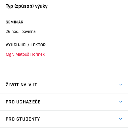
Typ (způsob) výuky
SEMINÁŘ
26 hod., povinná
VYUČUJÍCÍ / LEKTOR
Mgr. Matouš Hořínek
ŽIVOT NA VUT
Atmosféra VUT
PRO UCHAZEČE
Prostory školy
Proč na VUT
Koleje
PRO STUDENTY
Studijní programy
Stravování