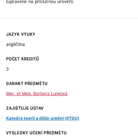
(upravené na příslušnou úroveň).
JAZYK VÝUKY
angličtina
POČET KREDITŮ
3
GARANT PŘEDMĚTU
Mgr. et MgA. Barbora Lungová
ZAJIŠŤUJE ÚSTAV
Katedra teorií a dějin umění (KTDU)
VÝSLEDKY UČENÍ PŘEDMĚTU