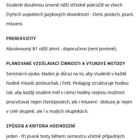
Studenti dosáhnou úrovně nižší středně pokročilí ve všech
čtyřech aspektech jazykových dovedností - čtení, poslech, psaní,
mluvení.
PREREKVIZITY
Absolvovaný B1 nižší zimní - doporučeno (není povinné).
PLÁNOVANÉ VZDĚLÁVACÍ ČINNOSTI A VÝUKOVÉ METODY
Seminární výuka, kladen je důraz na to, aby studenti v každé
hodině mluvili, poslouchali, i četli. Pedagog strukturuje hodinu
tak, aby každý student měl v rámci hodiny stejnou možnost
procvičovat nejen čtení/poslech, ale i mluvení - diskuse je nejen
v celé skupině, ale i v malých skupinkách.
ZPŮSOB A KRITÉRIA HODNOCENÍ
Jeden - tři psané texty během semestru včetně případných