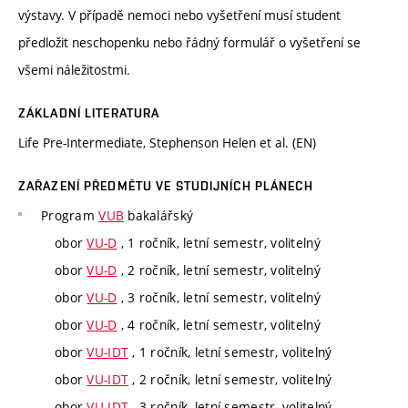
výstavy. V případě nemoci nebo vyšetření musí student
předložit neschopenku nebo řádný formulář o vyšetření se
všemi náležitostmi.
ZÁKLADNÍ LITERATURA
Life Pre-Intermediate, Stephenson Helen et al. (EN)
ZAŘAZENÍ PŘEDMĚTU VE STUDIJNÍCH PLÁNECH
Program
VUB
bakalářský
obor
VU-D
, 1 ročník, letní semestr, volitelný
obor
VU-D
, 2 ročník, letní semestr, volitelný
obor
VU-D
, 3 ročník, letní semestr, volitelný
obor
VU-D
, 4 ročník, letní semestr, volitelný
obor
VU-IDT
, 1 ročník, letní semestr, volitelný
obor
VU-IDT
, 2 ročník, letní semestr, volitelný
obor
VU-IDT
, 3 ročník, letní semestr, volitelný