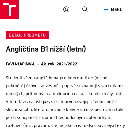
VUT
PŘIHLÁSIT
HLEDAT
MENU
SE
DETAIL PŘEDMĚTU
Angličtina B1 nižší (letní)
FaVU-1APINV-L
Ak. rok: 2021/2022
Studenti všech angličtin na pre-intermediate (mírně
pokročilé) úrovni se vesměs poprvé seznamují s variantami
minulých, přítomných a budoucích časů, s kondicionály, atd.
V této fázi znalosti jazyka si teprve osvojují všeobecnější
slovní zásobu, která umožňuje konverzaci. Je pěstována také
jejich schopnost rozumnět jednoduchým autentickým
rozhovorům, zprávám, stejně jako i číst delší souvislejší texty