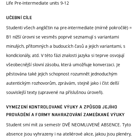
Life Pre-Intermediate units 9-12
UČEBNÍ CÍLE
Studenti všech angličtin na pre-intermediate (mírně pokročilé) =
B1 nižší úrovni se vesměs poprvé seznamují s variantami
minulých, přítomných a budoucích časů a jejich variantami, s
kondicionály, atd. V této fázi znalosti jazyka si teprve osvojují
všeobecnější slovní zásobu, která umožňuje konverzaci. Je
pěstována také jejich schopnost rozumnět jednoduchým
autentickým rozhovorům, zprávám, stejně jako i číst delší
souvislejší texty (upravené na příslušnou úroveň).
VYMEZENÍ KONTROLOVANÉ VÝUKY A ZPŮSOB JEJÍHO
PROVÁDĚNÍ A FORMY NAHRAZOVÁNÍ ZAMEŠKANÉ VÝUKY
Student smí mít za semestr DVĚ NEOMLUVENÉ ABSENCE. Tyto
absence jsou vyhrazeny i na ateliérové akce, jakou jsou plenéry,