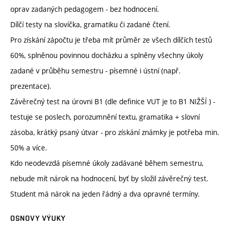
oprav zadaných pedagogem - bez hodnocení.
Dílčí testy na slovíčka, gramatiku či zadané čtení.
Pro získání zápočtu je třeba mít průměr ze všech dílčích testů
60%, splněnou povinnou docházku a splněny všechny úkoly
zadané v průběhu semestru - písemné i ústní (např.
prezentace).
Závěrečný test na úrovni B1 (dle definice VUT je to B1 NIŽŠÍ ) -
testuje se poslech, porozumnění textu, gramatika + slovní
zásoba, krátký psaný útvar - pro získání známky je potřeba min.
50% a více.
Kdo neodevzdá písemné úkoly zadávané během semestru,
nebude mít nárok na hodnocení, byť by složil závěrečný test.
Student má nárok na jeden řádný a dva opravné termíny.
OSNOVY VÝUKY