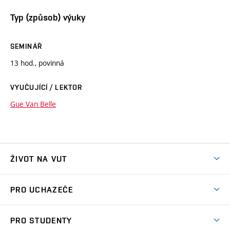
Typ (způsob) výuky
SEMINÁŘ
13 hod., povinná
VYUČUJÍCÍ / LEKTOR
Gue Van Belle
ŽIVOT NA VUT
Atmosféra VUT
PRO UCHAZEČE
Prostory školy
Proč na VUT
Koleje
PRO STUDENTY
Studijní programy