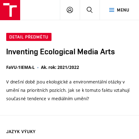
VUT
PŘIHLÁSIT
HLEDAT
MENU
SE
DETAIL PŘEDMĚTU
Inventing Ecological Media Arts
FaVU-1IEMA-L
Ak. rok: 2021/2022
V dnešní době jsou ekologické a environmentální otázky v
umění na prioritních pozicích. Jak se k tomuto faktu vztahují
současné tendence v mediálním umění?
JAZYK VÝUKY