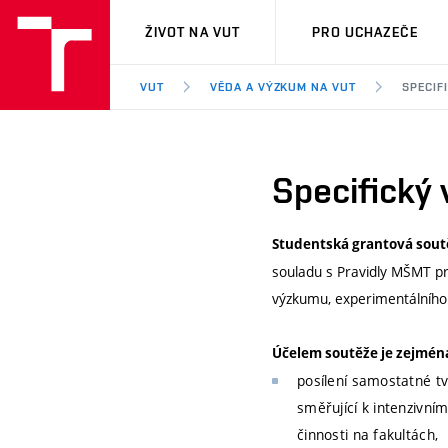
VUT
ŽIVOT NA VUT
PRO UCHAZEČE
VUT
VĚDA A VÝZKUM NA VUT
SPECIF
Specifický
Studentská grantová sout
souladu s Pravidly MŠMT pr
výzkumu, experimentálního
Účelem soutěže je zejmén
posílení samostatné tv
směřující k intenzivn
činnosti na fakultách,