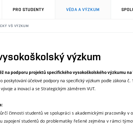
PRO STUDENTY
VĚDA A VÝZKUM
SPOL
ICKÝ VŠ VÝZKUM
 vysokoškolský výzkum
ěž na podporu projektů specifického vysokoškolského výzkumu na
o poskytování účelové podpory na specifický výzkum podle zákona č. 
 vývoje a inovací a se Strategickým záměrem VUT.
a:
ůrčí činnosti studentů ve spolupráci s akademickými pracovníky v 
ímu zapojení studentů do problematiky řešené zejména v rámci tým