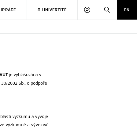
PŘIHLÁSIT
HLEDAT
UPRÁCE
O UNIVERZITĚ
EN
SE
je vyhlašována v
 VUT
130/2002 Sb., o podpoře
oblasti výzkumu a vývoje
ové výzkumné a vývojové