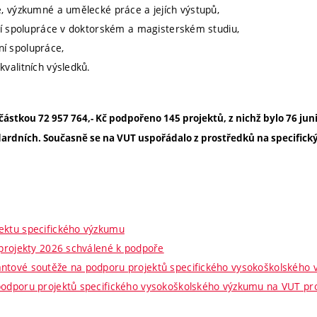
é, výzkumné a umělecké práce a jejích výstupů,
rní spolupráce v doktorském a magisterském studiu,
í spolupráce,
kvalitních výsledků.
částkou 72 957 764,- Kč podpořeno 145 projektů, z nichž bylo 76 jun
dardních. Současně se na VUT uspořádalo z prostředků na specific
ektu specifického výzkumu
 projekty 2026 schválené k podpoře
antové soutěže na podporu projektů specifického vysokoškolského
podporu projektů specifického vysokoškolského výzkumu na VUT pr