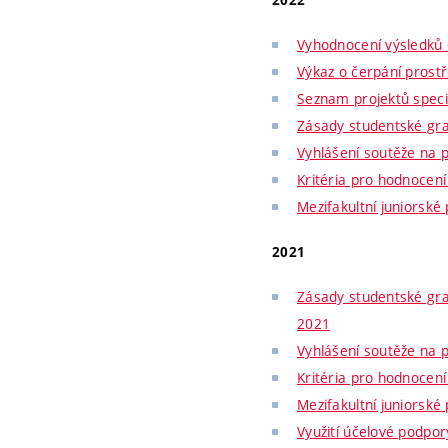
Vyhodnocení výsledků 
Výkaz o čerpání prost
Seznam projektů spec
Zásady studentské gr
Vyhlášení soutěže na 
Kritéria pro hodnocen
Mezifakultní juniorské
2021
Zásady studentské gra
2021
Vyhlášení soutěže na 
Kritéria pro hodnocen
Mezifakultní juniorské
Využití účelové podpo