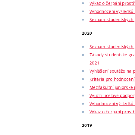
Výkaz o čerpání prost
Vyhodnocení výsledků 
Seznam studentských p
2020
Seznam studentských p
Zásady studentské gra
2021
Vyhlášení soutěže na 
Kritéria pro hodnocen
Mezifakultní juniorské
Využití účelové podpo
Vyhodnocení výsledků 
Výkaz o čerpání prost
2019