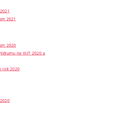
 2021
kum 2021
kum 2020
 výzkumu na VUT 2020 a
o rok 2020
 2020