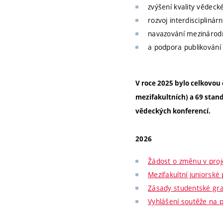
zvýšení kvality vědeck
rozvoj interdiscipliná
navazování mezinárodn
a podpora publikování 
V roce 2025 bylo celkovou 
mezifakultních) a 69 stan
vědeckých konferencí.
2026
Žádost o změnu v proj
Mezifakultní juniorské
Zásady studentské gr
Vyhlášení soutěže na 