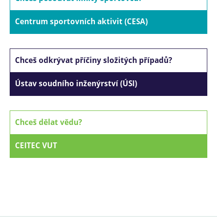
Centrum sportovních aktivit (CESA)
Chceš odkrývat příčiny složitých případů?
Ústav soudního inženýrství (ÚSI)
Chceš dělat vědu?
CEITEC VUT