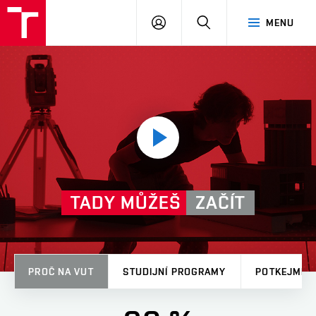
VUT
PŘIHLÁSIT
HLEDAT
MENU
SE
Přehrát
video
TADY MŮŽEŠ
ZAČÍT
PROČ NA VUT
STUDIJNÍ PROGRAMY
POTKEJME 