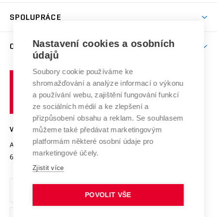
Aktivity pro juniory
Studentský život
odkaz)
Věda a výzkum na VUT
Harmonogram akademického roku
Zpracování osobních údajů studentů
Sociální bezpečí
SPOLUPRÁCE
Celoživotní vzdělávání
Brno
Podpora excelence
Závěrečné práce
Studium bez bariér
Zpracování osobních údajů uchazečů o studium
Firemní spolupráce
Mezinárodní vědecká rada
Nastavení cookies a osobních
O UNIVERZITĚ
Doktorské studium
Podpora podnikání
E-přihláška
údajů
Zahraniční spolupráce
Systém zajišťování kvality výzkumu
Profil univerzity
Spolupráce se školami
Soubory cookie používáme ke
Vysoké
Výzkumné infrastruktury
shromažďování a analýze informací o výkonu
Udržitelná univerzita
učení
Služby univerzity
Transfer znalostí
a používání webu, zajištění fungování funkcí
technické
Podnikavá univerzita / ContriBUTe
Mezinárodní dohody
ze sociálních médií a ke zlepšení a
Open Science
v
Bezpečná univerzita
přizpůsobení obsahu a reklam. Se souhlasem
Univerzitní sítě
Brně
Projekty
můžeme také předávat marketingovým
VYSOKÉ UČENÍ TECHNICKÉ V BRNĚ
Vyznamenání
platformám některé osobní údaje pro
Projekty ze strukturálních fondů
Antonínská 548/1
www.vut.cz
marketingové účely.
Organizační struktura
602 00 Brno
vut@vutbr.cz
Specifický výzkum
Zjistit více
Úřední deska
Ochrana osobních údajů
POVOLIT VŠE
(externí
Pracovní příležitosti