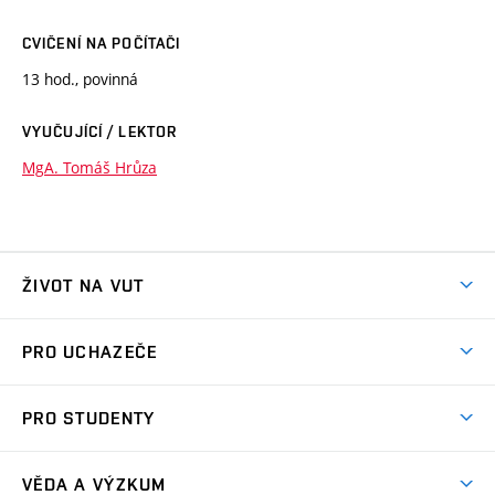
CVIČENÍ NA POČÍTAČI
13 hod., povinná
VYUČUJÍCÍ / LEKTOR
MgA. Tomáš Hrůza
ŽIVOT NA VUT
Atmosféra VUT
PRO UCHAZEČE
Prostory školy
Proč na VUT
Koleje
PRO STUDENTY
Studijní programy
Stravování
Předměty
Studijní předpisy
Studium a stáže v zahraničí
Stipendia
Dny otevřených dveří
VĚDA A VÝZKUM
Sport na VUT