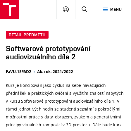
VUT
PŘIHLÁSIT
HLEDAT
MENU
SE
DETAIL PŘEDMĚTU
Softwarové prototypování
audiovizuálního díla 2
FaVU-1SPAD2
Ak. rok: 2021/2022
Kurz je koncipován jako cyklus na sebe navazujících
přednášek a praktických cvičení s využitím znalostí nabytých
v kurzu Softwarové prototypování audiovizuálního díla 1. V
rámci jednotlivých hodin se studenti seznámí s pokročilými
možnostmi práce s daty, obrazem, zvukem a generativními
principy vizuálních kompozicí v 3D prostoru. Dále bude kurz