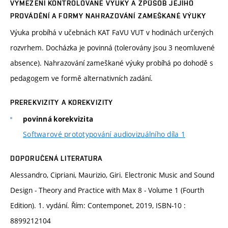
VYMEZENÍ KONTROLOVANÉ VÝUKY A ZPŮSOB JEJÍHO
PROVÁDĚNÍ A FORMY NAHRAZOVÁNÍ ZAMEŠKANÉ VÝUKY
Výuka probíhá v učebnách KAT FaVU VUT v hodinách určených
rozvrhem. Docházka je povinná (tolerovány jsou 3 neomluvené
absence). Nahrazování zameškané výuky probíhá po dohodě s
pedagogem ve formě alternativních zadání.
PREREKVIZITY A KOREKVIZITY
povinná korekvizita
Softwarové prototypování audiovizuálního díla 1
DOPORUČENÁ LITERATURA
Alessandro, Cipriani, Maurizio, Giri. Electronic Music and Sound
Design - Theory and Practice with Max 8 - Volume 1 (Fourth
Edition). 1. vydání. Řím: Contemponet, 2019, ISBN-10 :
8899212104