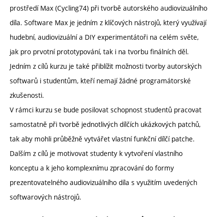
prostředí Max (Cycling74) při tvorbě autorského audiovizuálního
díla. Software Max je jedním z klíčových nástrojů, který využívají
hudební, audiovizuální a DIY experimentátoři na celém světe,
jak pro prvotní prototypování, tak i na tvorbu finálních děl.
Jedním z cílů kurzu je také přiblížit možnosti tvorby autorských
softwarů i studentům, kteří nemají žádné programátorské
zkušenosti.
V rámci kurzu se bude posilovat schopnost studentů pracovat
samostatně při tvorbě jednotlivých dílčích ukázkových patchů,
tak aby mohli průběžně vytvářet vlastní funkční dílčí patche.
Dalším z cílů je motivovat studenty k vytvoření vlastního
konceptu a k jeho komplexnímu zpracování do formy
prezentovatelného audiovizuálního díla s využitím uvedených
softwarových nástrojů.