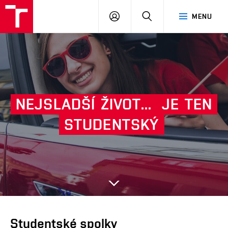
VUT
PŘIHLÁSIT
HLEDAT
MENU
SE
NEJSLADŠÍ
ŽIVOT...
JE
TEN
Další
STUDENTSKÝ
Studentské spolky