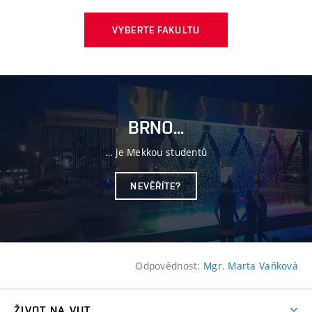
VYBERTE FAKULTU
BRNO...
… je Mekkou studentů
NEVĚŘÍTE?
Odpovědnost:
Mgr. Marta Vaňková
ŽIVOT NA VUT