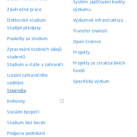
Systém zajišťování kvality
Závěrečné práce
výzkumu
Doktorské studium
Výzkumné infrastruktury
Studijní předpisy
Transfer znalostí
Poplatky za studium
Open Science
Zpracování osobních údajů
Projekty
studentů
Projekty ze strukturálních
Studium a stáže v zahraničí
fondů
Uznání zahraničního
Specifický výzkum
vzdělání
Stipendia
(externí
Knihovny
odkaz)
Sociální bezpečí
Studium bez bariér
Podpora podnikání