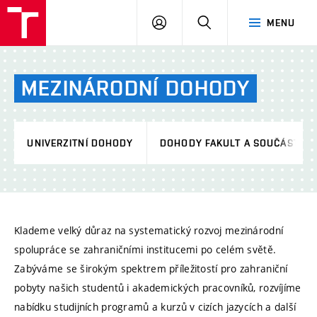
VUT
PŘIHLÁSIT
HLEDAT
MENU
SE
MEZINÁRODNÍ
DOHODY
UNIVERZITNÍ DOHODY
DOHODY FAKULT A SOUČÁSTÍ
Klademe velký důraz na systematický rozvoj mezinárodní
spolupráce se zahraničními institucemi po celém světě.
Zabýváme se širokým spektrem příležitostí pro zahraniční
pobyty našich studentů i akademických pracovníků, rozvíjíme
nabídku studijních programů a kurzů v cizích jazycích a další