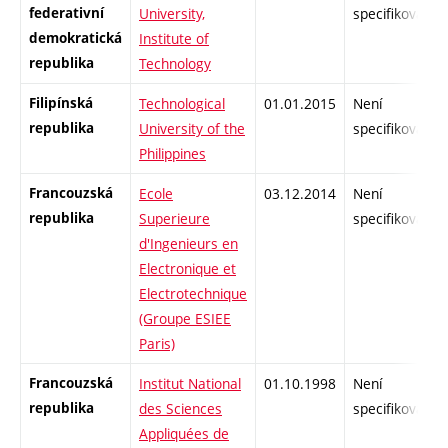
federativní
University,
specifikované
demokratická
Institute of
republika
Technology
Filipínská
Technological
01.01.2015
Není
republika
University of the
specifikované
Philippines
Francouzská
Ecole
03.12.2014
Není
republika
Superieure
specifikované
d'Ingenieurs en
Electronique et
Electrotechnique
(Groupe ESIEE
Paris)
Francouzská
Institut National
01.10.1998
Není
republika
des Sciences
specifikované
Appliquées de