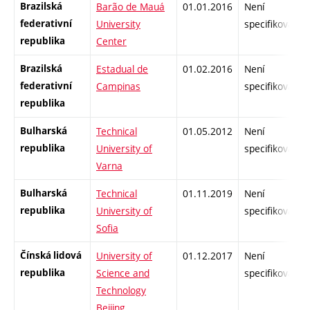
Brazilská
Barão de Mauá
01.01.2016
Není
federativní
University
specifikované
republika
Center
Brazilská
Estadual de
01.02.2016
Není
federativní
Campinas
specifikované
republika
Bulharská
Technical
01.05.2012
Není
republika
University of
specifikované
Varna
Bulharská
Technical
01.11.2019
Není
republika
University of
specifikované
Sofia
Čínská lidová
University of
01.12.2017
Není
republika
Science and
specifikované
Technology
Beijing