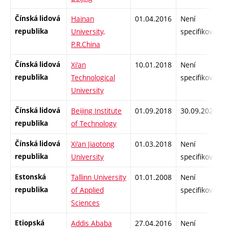
Čínská lidová
Hainan
01.04.2016
Není
republika
University,
specifikované
P.R.China
Čínská lidová
Xi'an
10.01.2018
Není
republika
Technological
specifikované
University
Čínská lidová
Beijing Institute
01.09.2018
30.09.2028
republika
of Technology
Čínská lidová
Xi'an Jiaotong
01.03.2018
Není
republika
University
specifikované
Estonská
Tallinn University
01.01.2008
Není
republika
of Applied
specifikované
Sciences
Etiopská
Addis Ababa
27.04.2016
Není