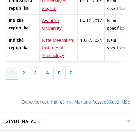
Chorvatská
University of
01.11.2004
Není
republika
Zagreb
specifikované
Indická
Avantika
04.12.2017
Není
republika
University
specifikované
Indická
Nitte Meenakshi
10.02.2024
Není
republika
Institute of
specifikované
Technology
1
2
3
4
5
6
Odpovědnost:
Ing. et Ing. Mariana Rozsypálková, MSc
ŽIVOT NA VUT
Atmosféra VUT