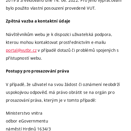
2019 a zrevidováno dne 14. 06. 2022. Pro jeho vypracování
bylo použito vlastní posouzení provedené VUT.
Zpětná vazba a kontaktní údaje
Návštěvníkům webu je k dispozici uživatelská podpora,
kterou mohou kontaktovat prostřednictvím e-mailu
portal@vutbr.cz
v případě dotazů či problémů spojených s
přístupností webu.
Postupy pro prosazování práva
V případě, že uživatel na svou žádost či oznámení neobdrží
uspokojivou odpověď, má právo obrátit se na orgán pro
prosazování práva, kterým je v tomto případě:
Ministerstvo vnitra
odbor eGovernmentu
náměstí Hrdinů 1634/3