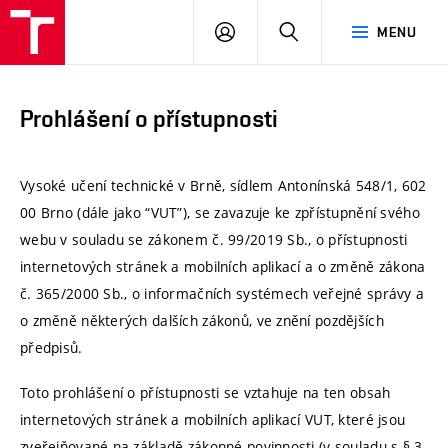
VUT
PŘIHLÁSIT
HLEDAT
MENU
SE
Prohlášení o přístupnosti
Vysoké učení technické v Brně, sídlem Antonínská 548/1, 602
00 Brno (dále jako “VUT”), se zavazuje ke zpřístupnění svého
webu v souladu se zákonem č. 99/2019 Sb., o přístupnosti
internetových stránek a mobilních aplikací a o změně zákona
č. 365/2000 Sb., o informačních systémech veřejné správy a
o změně některých dalších zákonů, ve znění pozdějších
předpisů.
Toto prohlášení o přístupnosti se vztahuje na ten obsah
internetových stránek a mobilních aplikací VUT, které jsou
zveřejňované na základě zákonné povinnosti (v souladu s § 3