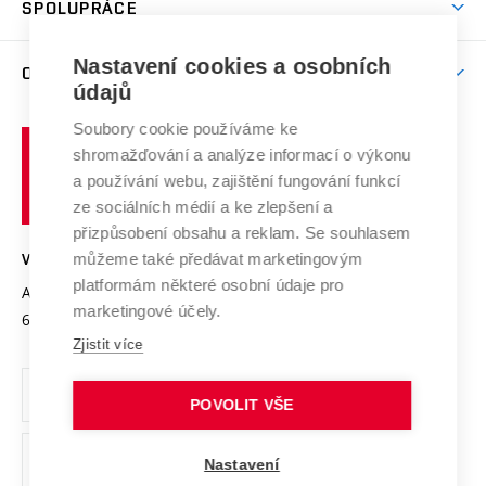
SPOLUPRÁCE
Celoživotní vzdělávání
Brno
Podpora excelence
Závěrečné práce
Studium bez bariér
Zpracování osobních údajů uchazečů o studium
Firemní spolupráce
Mezinárodní vědecká rada
Nastavení cookies a osobních
O UNIVERZITĚ
Doktorské studium
Podpora podnikání
E-přihláška
údajů
Zahraniční spolupráce
Systém zajišťování kvality výzkumu
Profil univerzity
Spolupráce se školami
Soubory cookie používáme ke
Vysoké
Výzkumné infrastruktury
shromažďování a analýze informací o výkonu
Udržitelná univerzita
učení
Služby univerzity
Transfer znalostí
a používání webu, zajištění fungování funkcí
technické
Podnikavá univerzita / ContriBUTe
Mezinárodní dohody
ze sociálních médií a ke zlepšení a
Open Science
v
Bezpečná univerzita
přizpůsobení obsahu a reklam. Se souhlasem
Univerzitní sítě
Brně
Projekty
můžeme také předávat marketingovým
VYSOKÉ UČENÍ TECHNICKÉ V BRNĚ
Vyznamenání
platformám některé osobní údaje pro
Projekty ze strukturálních fondů
Antonínská 548/1
www.vut.cz
marketingové účely.
Organizační struktura
602 00 Brno
vut@vutbr.cz
Specifický výzkum
Zjistit více
Úřední deska
Ochrana osobních údajů
POVOLIT VŠE
(externí
Pracovní příležitosti
Nastavení
odkaz)