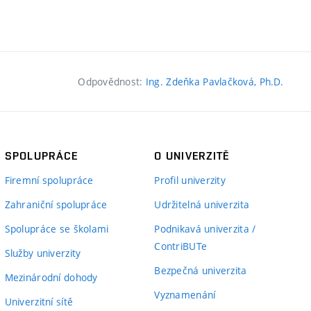
mu, aplikovaného vývoje a
ublikace, které mají
Odpovědnost:
Ing. Zdeňka Pavlačková, Ph.D.
eré dosáhly mimořádný
 daný typ publikace).
SPOLUPRÁCE
O UNIVERZITĚ
blikace s vysokou
Firemní spolupráce
Profil univerzity
t s licencí, založený spin-
Zahraniční spolupráce
Udržitelná univerzita
Spolupráce se školami
Podnikavá univerzita /
padem na vědeckou
ContriBUTe
Služby univerzity
Bezpečná univerzita
Mezinárodní dohody
Vyznamenání
Univerzitní sítě