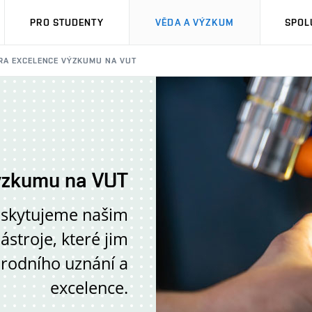
PRO STUDENTY
VĚDA A VÝZKUM
SPOL
A EXCELENCE VÝZKUMU NA VUT
ýzkumu na VUT
oskytujeme našim
troje, které jim
rodního uznání a
excelence.