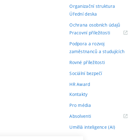
Organizační struktura
álním ohlasem.
Úřední deska
Ochrana osobních údajů
(externí
Pracovní příležitosti
nepokryté ostatními
odkaz)
Podpora a rozvoj
zaměstnanců a studujících
. 2/2025
.
Rovné příležitosti
Sociální bezpečí
HR Award
Kontakty
Pro média
(externí
Absolventi
odkaz)
Umělá inteligence (AI)