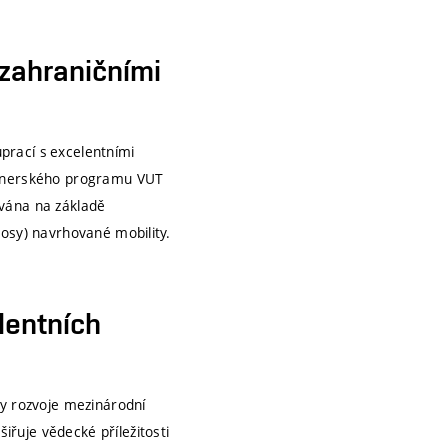
 organizace. Řídí se
aždoročně poskytuje
zahraničními
amných mezinárodních i
łodowska-Curie Actions
am ERC CZ a program
prací s excelentními
artnerského programu VUT
ována na základě
nosy) navrhované mobility.
ntová schémata, jako jsou
lentních
ytí nákladů souvisejících s
nterview.
ry rozvoje mezinárodní
řuje vědecké příležitosti