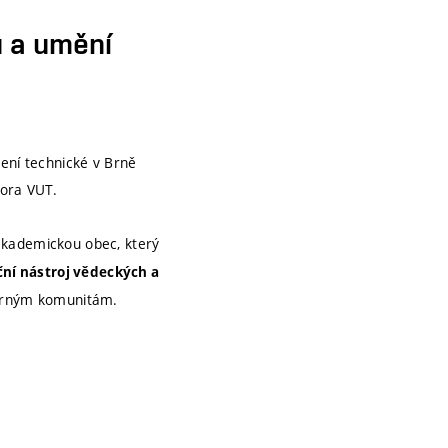
u a umění
čení technické v Brně
tora VUT.
kademickou obec, který
ní nástroj vědeckých a
dborným komunitám.