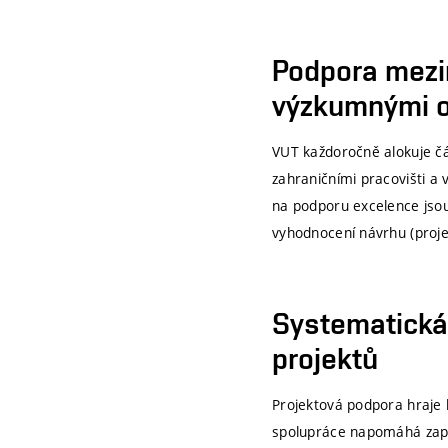
Fond excelence je tvořen z
Rozhodnutím č. 9/2024
, k
Podpora mezin
cílenou podporu výzkumným
výzkumnými o
národních programů, jako
(MSCA), programy EXPRO a
VUT každoročně alokuje čá
DIOSCURI.
zahraničními pracovišti a
na podporu excelence jsou
Podpora je cílena na násle
vyhodnocení návrhu (proje
Motivace a podpora p
Odměny pro předk
Systematická
ERC, EXPRO, JUNI
projektů
Náklady na přípra
přípravou druhého 
Projektová podpora hraje 
Stabilizace excelent
spolupráce napomáhá zapoj