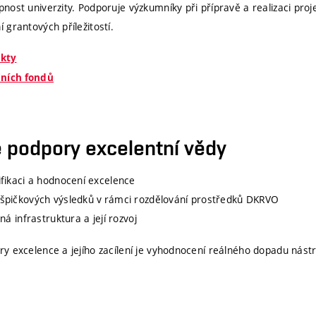
ost univerzity. Podporuje výzkumníky při přípravě a realizaci proje
– Zajištění kontinuity vědeckých 
ivních výzkumných pracovníků
grantových příležitostí.
dosti do programů JUNIOR STAR a EXPRO získaly Seal of Excellence (
tí), avšak nebyly financovány kvůli omezeným zdrojům. Cílem je 
ekty
ojekt.
lních fondů
šitele ERC projektů
– Financování dodatečných nákladů spojených s realizací
ERC grantů
e podpory excelentní vědy
ou infrastrukturu nebo na pokrytí osobních nákladů dalších členů
tů DIOSCURI
fikaci a hodnocení excelence
pičkových výsledků v rámci rozdělování prostředků DKRVO
– Pokrytí povinného spolufinancování projektu DIOSC
dofinancování
á infrastruktura a její rozvoj
 excelence a jejího zacílení je vyhodnocení reálného dopadu nástro
tváříme prostředí, které umožňuje našim vědcům soustředit se 
edky s globálním dopadem.