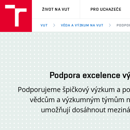
VUT
ŽIVOT NA VUT
PRO UCHAZEČE
VUT
VĚDA A VÝZKUM NA VUT
PODPOR
Podpora excelence v
Podporujeme špičkový výzkum a p
vědcům a výzkumným týmům nás
umožňují dosáhnout meziná