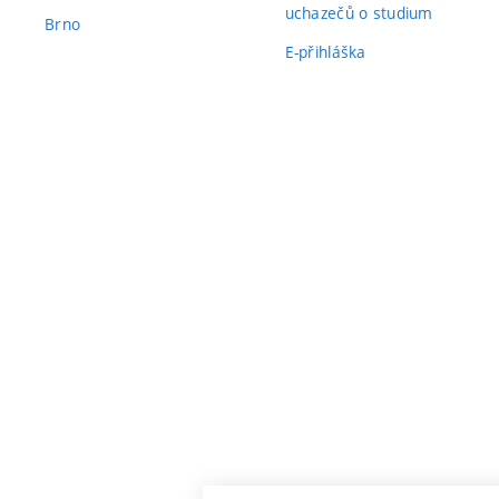
Mimořádné architekto
uchazečů o studium
Brno
Výsledek s mimořád
E-přihláška
Knižní publikace s 
Mimořádný výsledek v
oceněními.
Udělování cen rektora za