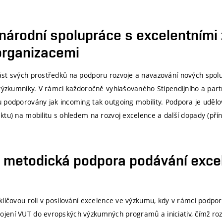
 prostředků institucionální podpory na dlouhodobý koncepční rozvoj
teré specifikuje podmínky a pravidla pro žádosti o podporu. Fond k
árodní spolupráce s excelentními 
 pracovníkům, kteří předkládají žádosti či realizují projekty význ
rganizacemi
 jsou Evropská rada pro výzkum (ERC), vybrané programy Marie Sk
 JUNIOR STAR Grantové agentury České republiky (GA ČR), progr
st svých prostředků na podporu rozvoje a navazování nových spolu
 výzkumníky. V rámci každoročně vyhlašovaného Stipendijního a p
 podporovány jak incoming tak outgoing mobility. Podpora je uděl
dující aktivity:
ktu) na mobilitu s ohledem na rozvoj excelence a další dopady (pří
řípravy excelentních grantů
– Podpora výzkumníků usilujících o prestižní gra
ladatele žádostí
 metodická podpora podávání exce
OR STAR nebo MSCA.
– Pokr
vu pro druhé kolo hodnocení podaných žádostí ERC grantů
kola hodnocení, včetně cestovních výdajů a organizace tzv. mock i
klíčovou roli v posilování excelence ve výzkumu, kdy v rámci podpo
ních týmů na VUT
ení VUT do evropských výzkumných programů a iniciativ, čímž rozši