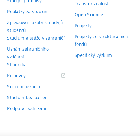
Studijní předpisy
- ocenění pro významná architektonická díla.
nické dílo
Transfer znalostí
Poplatky za studium
- ocenění pro výsledky s významným medi
ným mediálním ohlasem
Open Science
Zpracování osobních údajů
- ocenění pro odborné knihy.
mimořádným ohlasem
Projekty
studentů
Projekty ze strukturálních
- ocenění pro významné výsledky 
ýzkumu či další tvůrčí činnosti
Studium a stáže v zahraničí
fondů
Uznání zahraničního
Specifický výzkum
vzdělání
 mimořádné vědecké výsledky a umělecké výstupy se řídí
Směrnicí č
Stipendia
(externí
Knihovny
odkaz)
Sociální bezpečí
Studium bez bariér
Podpora podnikání