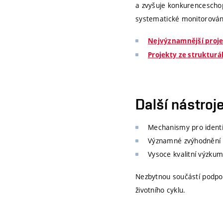
a zvyšuje konkurenceschopn
Podpora perspekt
systematické monitorování 
vědcům, jejichž žá
hodnocených žádos
Nejvýznamnější proj
další excelentní pr
Projekty ze strukturá
Uvítací balíčky pro ře
Podpora držitelů 
Další nástroj
náklady na výzkumn
Dofinancování projek
Mechanismy pro identi
Významné zvýhodnění š
Krytí povinného 
Vysoce kvalitní výzkumn
Nezbytnou součástí podpory
Díky těmto opatřením vy
životního cyklu.
přinášet inovativní výsl