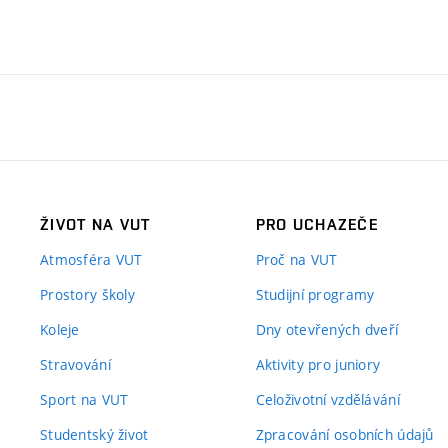
Ceny jsou udělovány v dese
umělecké činnosti:
Publikace s mimořád
mimořádný ohlas velmi
Publikace s mimořá
citační ohlas (patří m
ŽIVOT NA VUT
PRO UCHAZEČE
Publikace s mimořád
citovaností, které vzn
Atmosféra VUT
Proč na VUT
Mimořádný aplikovan
Prostory školy
Studijní programy
off či startup).
Koleje
Dny otevřených dveří
Mimořádný konferenč
Stravování
Aktivity pro juniory
komunitu.
Sport na VUT
Celoživotní vzdělávání
Mimořádné umělecké d
Studentský život
Zpracování osobních údajů