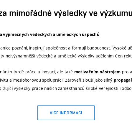
 za mimořádné výsledky ve výzkum
va výjimečných vědeckých a uměleckých úspěchů
anice poznání, inspirují společnost a formují budoucnost. Vysoké u
 ty nejvýznamnější vědecké a umělecké výsledky udělením Cen rek
znáním tvrdé práce a inovací, ale také
pro a
motivačním nástrojem
ivitu a mezioborovou spolupráci. Zároveň slouží jako silný
propagač
ibližující výsledky práce našich zaměstnanců široké veřejnosti i o
VÍCE INFORMACÍ