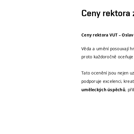
Ceny rektora
Ceny rektora VUT – Osla
Věda a umění posouvají hr
proto každoročně oceňuje
Tato ocenění jsou nejen u
podporuje excelenci, kreat
, př
uměleckých úspěchů