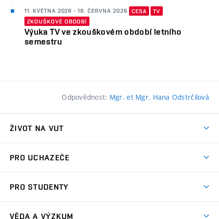
11. KVĚTNA 2026 - 19. ČERVNA 2026
CESA
TV
ZKOUŠKOVÉ OBDOBÍ
Výuka TV ve zkouškovém období letního
semestru
Odpovědnost:
Mgr. et Mgr. Hana Odstrčilová
ŽIVOT NA VUT
Atmosféra VUT
PRO UCHAZEČE
Prostory školy
Proč na VUT
Koleje
PRO STUDENTY
Studijní programy
Stravování
Předměty
Studijní předpisy
Studium a stáže v zahraničí
Stipendia
Dny otevřených dveří
VĚDA A VÝZKUM
Sport na VUT