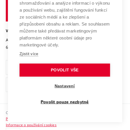
shromažďování a analýze informací o výkonu
Udržitelná univerzita
učení
Služby univerzity
Transfer znalostí
a používání webu, zajištění fungování funkcí
technické
Podnikavá univerzita / ContriBUTe
Mezinárodní dohody
ze sociálních médií a ke zlepšení a
Open Science
v
Bezpečná univerzita
přizpůsobení obsahu a reklam. Se souhlasem
Univerzitní sítě
Brně
Projekty
můžeme také předávat marketingovým
VYSOKÉ UČENÍ TECHNICKÉ V BRNĚ
Vyznamenání
platformám některé osobní údaje pro
Projekty ze strukturálních fondů
Antonínská 548/1
www.vut.cz
marketingové účely.
Organizační struktura
602 00 Brno
vut@vutbr.cz
Specifický výzkum
Zjistit více
Úřední deska
Ochrana osobních údajů
POVOLIT VŠE
(externí
Pracovní příležitosti
Nastavení
odkaz)
Podpora a rozvoj zaměstnanců a studujících
Povolit pouze nezbytné
Rovné příležitosti
Copyright © 2026 VUT
Sociální bezpečí
Prohlášení o přístupnosti
HR Award
Informace o používání cookies