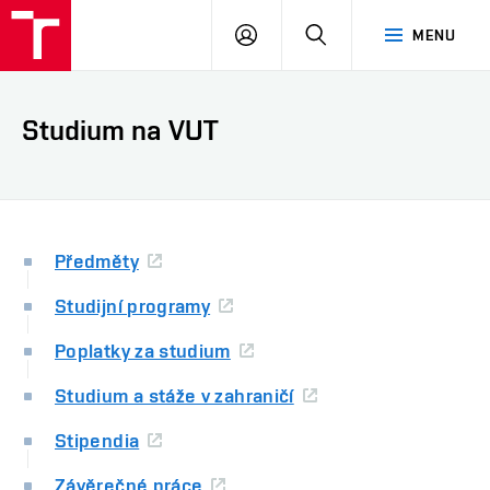
VUT
PŘIHLÁSIT
HLEDAT
MENU
SE
Studium na VUT
Předměty
Studijní programy
Poplatky za studium
Studium a stáže v zahraničí
Stipendia
Závěrečné práce