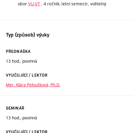
obor
VU-VT
, 4 ročník, letní semestr, volitelný
Typ (způsob) výuky
PŘEDNÁŠKA
13 hod., povinná
VYUČUJÍCÍ / LEKTOR
Mgr. Klára Peloušková, Ph.D.
SEMINÁŘ
13 hod., povinná
VYUČUJÍCÍ / LEKTOR