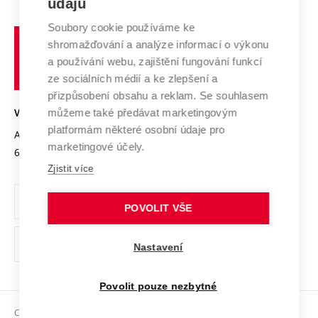
údajů
Zahraniční spolupráce
Systém zajišťování kvality výzkumu
Profil univerzity
Spolupráce se školami
Soubory cookie používáme ke
Vysoké
Výzkumné infrastruktury
shromažďování a analýze informací o výkonu
Udržitelná univerzita
učení
Služby univerzity
Transfer znalostí
a používání webu, zajištění fungování funkcí
technické
Podnikavá univerzita / ContriBUTe
Mezinárodní dohody
ze sociálních médií a ke zlepšení a
Open Science
v
Bezpečná univerzita
přizpůsobení obsahu a reklam. Se souhlasem
Univerzitní sítě
Brně
Projekty
můžeme také předávat marketingovým
VYSOKÉ UČENÍ TECHNICKÉ V BRNĚ
Vyznamenání
platformám některé osobní údaje pro
Projekty ze strukturálních fondů
Antonínská 548/1
www.vut.cz
marketingové účely.
Organizační struktura
602 00 Brno
vut@vutbr.cz
Specifický výzkum
Zjistit více
Úřední deska
Ochrana osobních údajů
POVOLIT VŠE
(externí
Pracovní příležitosti
Nastavení
odkaz)
Podpora a rozvoj zaměstnanců a studujících
Povolit pouze nezbytné
Rovné příležitosti
Copyright © 2026 VUT
Sociální bezpečí