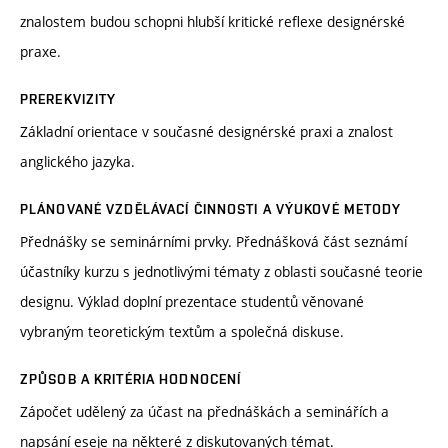
znalostem budou schopni hlubší kritické reflexe designérské
praxe.
PREREKVIZITY
Základní orientace v současné designérské praxi a znalost
anglického jazyka.
PLÁNOVANÉ VZDĚLÁVACÍ ČINNOSTI A VÝUKOVÉ METODY
Přednášky se seminárními prvky. Přednášková část seznámí
účastníky kurzu s jednotlivými tématy z oblasti současné teorie
designu. Výklad doplní prezentace studentů věnované
vybraným teoretickým textům a společná diskuse.
ZPŮSOB A KRITÉRIA HODNOCENÍ
Zápočet udělený za účast na přednáškách a seminářích a
napsání eseje na některé z diskutovaných témat.