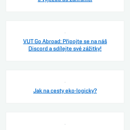
.
VUT Go Abroad: Připojte se na náš
Discord a sdílejte své zážitky!
.
Jak na cesty eko-logicky?
.