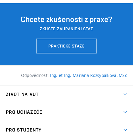
Chcete zkušenosti z praxe?
ZKUSTE ZAHRANIČNÍ STÁŽ
PRAKTICKÉ STÁŽE
Odpovědnost:
Ing. et Ing. Mariana Rozsypálková, MSc
ŽIVOT NA VUT
Atmosféra VUT
PRO UCHAZEČE
Prostory školy
Proč na VUT
Koleje
PRO STUDENTY