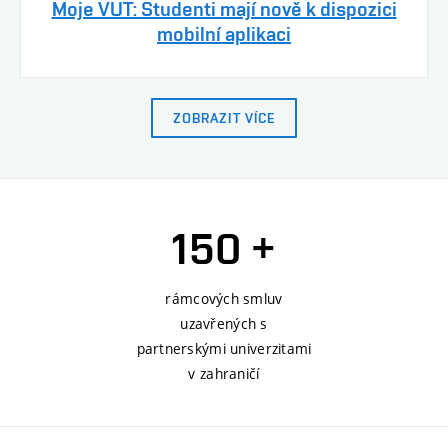
Moje VUT: Studenti mají nově k dispozici
mobilní aplikaci
ZOBRAZIT VÍCE
150 +
rámcových smluv
uzavřených s
partnerskými univerzitami
v zahraničí