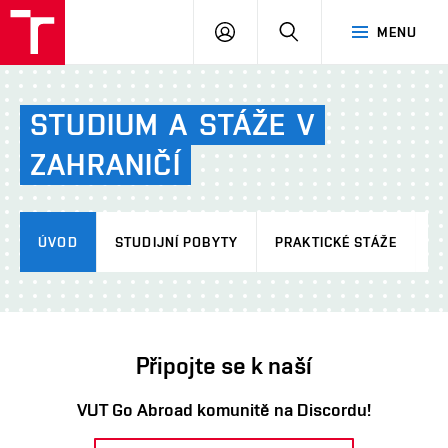
VUT
PŘIHLÁSIT
HLEDAT
MENU
SE
STUDIUM
A
STÁŽE
V
ZAHRANIČÍ
ÚVOD
STUDIJNÍ POBYTY
PRAKTICKÉ STÁŽE
L
Připojte se k naší
VUT Go Abroad komunitě na Discordu!