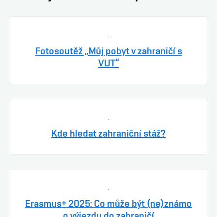
.
Fotosoutěž „Můj pobyt v zahraničí s
VUT“
.
Kde hledat zahraniční stáž?
.
Erasmus+ 2025: Co může být (ne)známo
o výjezdu do zahraničí