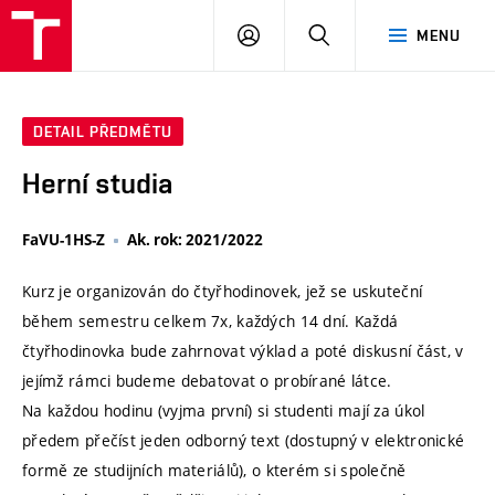
VUT
PŘIHLÁSIT
HLEDAT
MENU
SE
DETAIL PŘEDMĚTU
Herní studia
FaVU-1HS-Z
Ak. rok: 2021/2022
Kurz je organizován do čtyřhodinovek, jež se uskuteční
během semestru celkem 7x, každých 14 dní. Každá
čtyřhodinovka bude zahrnovat výklad a poté diskusní část, v
jejímž rámci budeme debatovat o probírané látce.
Na každou hodinu (vyjma první) si studenti mají za úkol
předem přečíst jeden odborný text (dostupný v elektronické
formě ze studijních materiálů), o kterém si společně