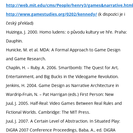
http://web.mit.edu/cms/People/henry3/games&narrative.htm
(k dispozici je i
http://www.gamestudies.org/0202/kennedy/
český překlad)
Huizinga, J. 2000. Homo ludens: o původu kultury ve hře. Praha:
Dauphin.
Hunicke, M. et al. MDA: A Formal Approach to Game Design
and Game Research.
Chaplin, H. – Ruby, A. 2006. Smartbomb: The Quest for Art,
Entertainment, and Big Bucks in the Videogame Revolution.
Jenkins, H. 2004. Game Design as Narrative Architecture in
Wardrip-Fruin, N. – Pat Harrigan (eds.) First Person: New
Juul, J. 2005. Half-Real: Video Games Between Real Rules and
Fictional Worlds. Cambridge: The MIT Press.
Juul, J. 2007. A Certain Level of Abstraction. In Situated Play:
DiGRA 2007 Conference Proceedings, Baba, A., ed. DiGRA