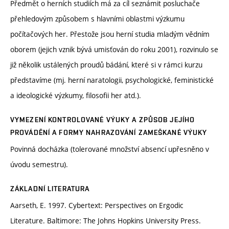
Předmět o herních studiích má za cíl seznámit posluchače
přehledovým způsobem s hlavními oblastmi výzkumu
počítačových her. Přestože jsou herní studia mladým vědním
oborem (jejich vznik bývá umisťován do roku 2001), rozvinulo se
již několik ustálených proudů bádání, které si v rámci kurzu
představíme (mj. herní naratologii, psychologické, feministické
a ideologické výzkumy, filosofii her atd.).
VYMEZENÍ KONTROLOVANÉ VÝUKY A ZPŮSOB JEJÍHO
PROVÁDĚNÍ A FORMY NAHRAZOVÁNÍ ZAMEŠKANÉ VÝUKY
Povinná docházka (tolerované množství absencí upřesněno v
úvodu semestru).
ZÁKLADNÍ LITERATURA
Aarseth, E. 1997. Cybertext: Perspectives on Ergodic
Literature. Baltimore: The Johns Hopkins University Press.