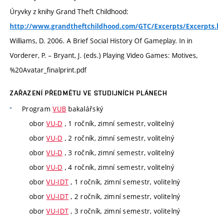
Úryvky z knihy Grand Theft Childhood:
http://www.grandtheftchildhood.com/GTC/Excerpts/Excerpts.
Williams, D. 2006. A Brief Social History Of Gameplay. In in
Vorderer, P. – Bryant, J. (eds.) Playing Video Games: Motives,
%20Avatar_finalprint.pdf
ZAŘAZENÍ PŘEDMĚTU VE STUDIJNÍCH PLÁNECH
Program
VUB
bakalářský
obor
VU-D
, 1 ročník, zimní semestr, volitelný
obor
VU-D
, 2 ročník, zimní semestr, volitelný
obor
VU-D
, 3 ročník, zimní semestr, volitelný
obor
VU-D
, 4 ročník, zimní semestr, volitelný
obor
VU-IDT
, 1 ročník, zimní semestr, volitelný
obor
VU-IDT
, 2 ročník, zimní semestr, volitelný
obor
VU-IDT
, 3 ročník, zimní semestr, volitelný