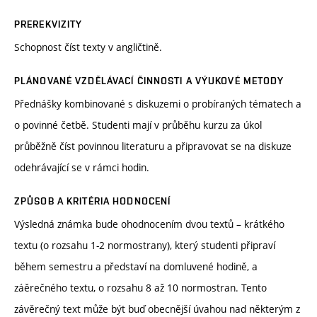
PREREKVIZITY
Schopnost číst texty v angličtině.
PLÁNOVANÉ VZDĚLÁVACÍ ČINNOSTI A VÝUKOVÉ METODY
Přednášky kombinované s diskuzemi o probíraných tématech a
o povinné četbě. Studenti mají v průběhu kurzu za úkol
průběžně číst povinnou literaturu a připravovat se na diskuze
odehrávající se v rámci hodin.
ZPŮSOB A KRITÉRIA HODNOCENÍ
Výsledná známka bude ohodnocením dvou textů – krátkého
textu (o rozsahu 1-2 normostrany), který studenti připraví
během semestru a představí na domluvené hodině, a
záěrečného textu, o rozsahu 8 až 10 normostran. Tento
závěrečný text může být buď obecnější úvahou nad některým z