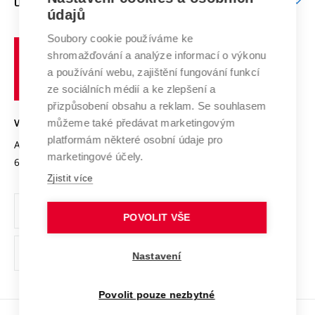
O UNIVERZITĚ
Doktorské studium
Podpora podnikání
E-přihláška
údajů
Zahraniční spolupráce
Systém zajišťování kvality výzkumu
Profil univerzity
Spolupráce se školami
Soubory cookie používáme ke
Vysoké
Výzkumné infrastruktury
shromažďování a analýze informací o výkonu
Udržitelná univerzita
učení
Služby univerzity
Transfer znalostí
a používání webu, zajištění fungování funkcí
technické
Podnikavá univerzita / ContriBUTe
Mezinárodní dohody
ze sociálních médií a ke zlepšení a
Open Science
v
Bezpečná univerzita
přizpůsobení obsahu a reklam. Se souhlasem
Univerzitní sítě
Brně
Projekty
můžeme také předávat marketingovým
VYSOKÉ UČENÍ TECHNICKÉ V BRNĚ
Vyznamenání
platformám některé osobní údaje pro
Projekty ze strukturálních fondů
Antonínská 548/1
www.vut.cz
marketingové účely.
Organizační struktura
602 00 Brno
vut@vutbr.cz
Specifický výzkum
Zjistit více
Úřední deska
Ochrana osobních údajů
POVOLIT VŠE
(externí
Pracovní příležitosti
Nastavení
odkaz)
Podpora a rozvoj zaměstnanců a studujících
Povolit pouze nezbytné
Rovné příležitosti