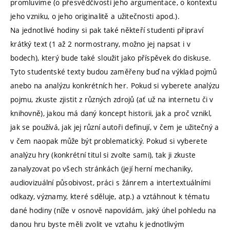
promluvíme (o přesvědčivosti jeho argumentace, o kontextu
jeho vzniku, o jeho originalitě a užitečnosti apod.).
Na jednotlivé hodiny si pak také někteří studenti připraví
krátký text (1 až 2 normostrany, možno jej napsat i v
bodech), který bude také sloužit jako příspěvek do diskuse.
Tyto studentské texty budou zaměřeny buď na výklad pojmů
anebo na analýzu konkrétních her. Pokud si vyberete analýzu
pojmu, zkuste zjistit z různých zdrojů (ať už na internetu či v
knihovně), jakou má daný koncept historii, jak a proč vznikl,
jak se používá, jak jej různí autoři definují, v čem je užitečný a
v čem naopak může být problematický. Pokud si vyberete
analýzu hry (konkrétní titul si zvolte sami), tak ji zkuste
zanalyzovat po všech stránkách (její herní mechaniky,
audiovizuální působivost, práci s žánrem a intertextuálními
odkazy, významy, které sděluje, atp.) a vztáhnout k tématu
dané hodiny (níže v osnově napovídám, jaký úhel pohledu na
danou hru byste měli zvolit ve vztahu k jednotlivým