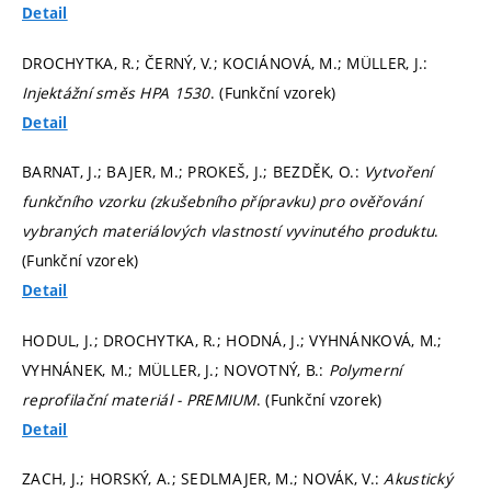
Detail
DROCHYTKA, R.; ČERNÝ, V.; KOCIÁNOVÁ, M.; MÜLLER, J.:
Injektážní směs HPA 1530
. (Funkční vzorek)
Detail
BARNAT, J.; BAJER, M.; PROKEŠ, J.; BEZDĚK, O.:
Vytvoření
funkčního vzorku (zkušebního přípravku) pro ověřování
vybraných materiálových vlastností vyvinutého produktu
.
(Funkční vzorek)
Detail
HODUL, J.; DROCHYTKA, R.; HODNÁ, J.; VYHNÁNKOVÁ, M.;
VYHNÁNEK, M.; MÜLLER, J.; NOVOTNÝ, B.:
Polymerní
reprofilační materiál - PREMIUM
. (Funkční vzorek)
Detail
ZACH, J.; HORSKÝ, A.; SEDLMAJER, M.; NOVÁK, V.:
Akustický