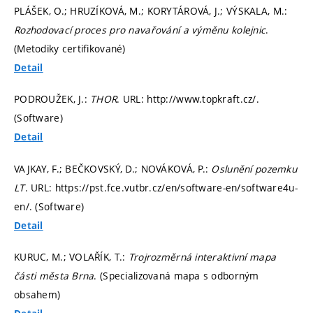
PLÁŠEK, O.; HRUZÍKOVÁ, M.; KORYTÁROVÁ, J.; VÝSKALA, M.:
Rozhodovací proces pro navařování a výměnu kolejnic
.
(Metodiky certifikované)
Detail
PODROUŽEK, J.:
THOR
. URL: http://www.topkraft.cz/.
(Software)
Detail
VAJKAY, F.; BEČKOVSKÝ, D.; NOVÁKOVÁ, P.:
Oslunění pozemku
LT
. URL: https://pst.fce.vutbr.cz/en/software-en/software4u-
en/. (Software)
Detail
KURUC, M.; VOLAŘÍK, T.:
Trojrozměrná interaktivní mapa
části města Brna
. (Specializovaná mapa s odborným
obsahem)