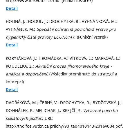
http://www.fce.vutbr.cz/thd. (Funkční vzorek)
Detail
HODNÁ, J.; HODUL, J.; DROCHYTKA, R.; VYHNÁNKOVÁ, M.;
VYHNÁNEK, M.:
Speciální ochranná povrchová vrstva pro
hygienicky čisté provozy ECONOMY
. (Funkční vzorek)
Detail
KORYTÁROVÁ, J.; HROMÁDKA, V.; VÍTKOVÁ, E.; MARKOVÁ, L.;
KOUDELKA, Z.:
Akviziční proces Jihomoravského kraje -
analýza a doporučení
. (Výsledky promítnuté do strategií a
koncepcí)
Detail
DVOŘÁKOVÁ, M.; ČERNÝ, V.; DROCHYTKA, R.; BYDŽOVSKÝ, J.;
DOHNÁLEK, P.; MELICHAR, J.; KREJČÍ, P.:
Vytvrzení povrchu
silikátových podlah
. URL:
http://thd.fce.vutbr.cz/prilohy/90_ta04010143-2016v004.pdf.