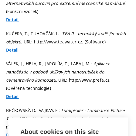
alternativních surovin pro extrémní mechanické namáhání
.
(Funkční vzorek)
Detail
KUČERA, T.; TUHOVČÁK, L.:
TEA R - technický audit jímacích
objektů
. URL: http://www.teawater.cz. (Software)
Detail
VÁLEK, J.; HELA, R.; JAROLÍM, T.; LABAJ, M.:
Aplikace
nanočástic v podobě uhlíkových nanotrubiček do
cementového kompozitu
. URL: http://www.prefa.cz.
(Ověřená technologie)
Detail
BEČKOVSKÝ, D.; VAJKAY, F.:
Lumipicker - Luminance Picture
Taker
. URL: http://pst.fce.vutbr.cz/en/software4u/.
(Software)
About cookies on this site
Detail