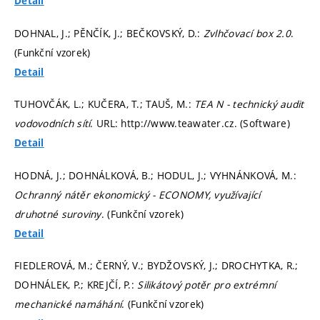
Detail
DOHNAL, J.; PĚNČÍK, J.; BEČKOVSKÝ, D.:
Zvlhčovací box 2.0
.
(Funkční vzorek)
Detail
TUHOVČÁK, L.; KUČERA, T.; TAUŠ, M.:
TEA N - technický audit
vodovodních sítí
. URL: http://www.teawater.cz. (Software)
Detail
HODNÁ, J.; DOHNÁLKOVÁ, B.; HODUL, J.; VYHNÁNKOVÁ, M.:
Ochranný nátěr ekonomický - ECONOMY, využívající
druhotné suroviny
. (Funkční vzorek)
Detail
FIEDLEROVÁ, M.; ČERNÝ, V.; BYDŽOVSKÝ, J.; DROCHYTKA, R.;
DOHNÁLEK, P.; KREJČÍ, P.:
Silikátový potěr pro extrémní
mechanické namáhání
. (Funkční vzorek)