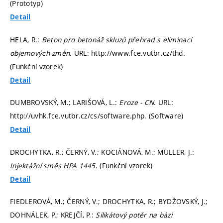
(Prototyp)
Detail
HELA, R.:
Beton pro betonáž skluzů přehrad s eliminací
objemových změn
. URL: http://www.fce.vutbr.cz/thd.
(Funkční vzorek)
Detail
DUMBROVSKÝ, M.; LARIŠOVÁ, L.:
Eroze - CN
. URL:
http://uvhk.fce.vutbr.cz/cs/software.php. (Software)
Detail
DROCHYTKA, R.; ČERNÝ, V.; KOCIÁNOVÁ, M.; MÜLLER, J.:
Injektážní směs HPA 1445
. (Funkční vzorek)
Detail
FIEDLEROVÁ, M.; ČERNÝ, V.; DROCHYTKA, R.; BYDŽOVSKÝ, J.;
DOHNÁLEK, P.; KREJČÍ, P.:
Silikátový potěr na bázi