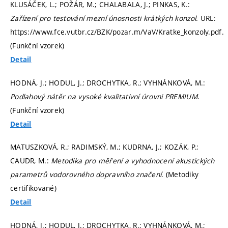
KLUSÁČEK, L.; POŽÁR, M.; CHALABALA, J.; PINKAS, K.:
Zařízení pro testování mezní únosnosti krátkých konzol
. URL:
https://www.fce.vutbr.cz/BZK/pozar.m/VaV/Kratke_konzoly.pdf.
(Funkční vzorek)
Detail
HODNÁ, J.; HODUL, J.; DROCHYTKA, R.; VYHNÁNKOVÁ, M.:
Podlahový nátěr na vysoké kvalitativní úrovni PREMIUM
.
(Funkční vzorek)
Detail
MATUSZKOVÁ, R.; RADIMSKÝ, M.; KUDRNA, J.; KOZÁK, P.;
CAUDR, M.:
Metodika pro měření a vyhodnocení akustických
parametrů vodorovného dopravního značení
. (Metodiky
certifikované)
Detail
HODNÁ, J.; HODUL, J.; DROCHYTKA, R.; VYHNÁNKOVÁ, M.;