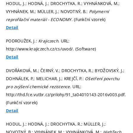
HODUL, J.; HODNÁ, J.; DROCHYTKA, R.; VYHNÁNKOVÁ, M.;
VYHNÁNEK, M.; MÜLLER, J.; NOVOTNÝ, B.:
Polymerní
reprofilační materiál - ECONOMY
. (Funkční vzorek)
Detail
PODROUŽEK, J.:
Krajiczech
. URL:
http://www.krajiczech.cz/cs/uvod/. (Software)
Detail
DVOŘÁKOVÁ, M.; ČERNÝ, V.; DROCHYTKA, R.; BYDŽOVSKÝ, J.;
DOHNÁLEK, P.; MELICHAR, J.; KREJČÍ, P.:
Ošetření povrchu
pro zvýšení chemické rezistence
. URL:
http://thd.fce.vutbr.cz/prilohy/91_ta04010143-2016v003.pdf.
(Funkční vzorek)
Detail
HODUL, J.; HODNÁ, J.; DROCHYTKA, R.; MÜLLER, J.;
NOVOTNÝ, B.; VYHNÁNEK, M.; VYHNÁNKOVÁ, M.:
HighTech