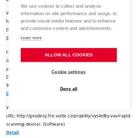
We use cookies to collect and analyse
VAJKAY, F.; BEČKOVSKÝ, D.:
Oslunění Pro
. URL:
information on site performance and usage, to
provide social media features and to enhance
https://pst.fce.vutbr.cz/en/software-en/software4u-en/.
and customise content and advertisements.
(Software)
Detail
Learn more
HRUZÍKOVÁ, M.; PLÁŠEK, O.; BÍLEK, J. Hodnocení zkušebních
ALLOW ALL COOKIES
úseků s podpražcovými podložkami. In
Věda a výzkum pro
práce na železniční dopravní cestě. Sborník přednášek.
Cookie settings
Děčín: VOŠ a SPŠ Děčín, 2016.
s. 156-168.
ISBN: 978-80-
905733-3-8.
Deny all
Detail
VOLAŘÍK, T.; KURUC, M.; KOHOUT, J.:
Rapid Scanning Device
.
URL: http://geodesy.fce.vutbr.cz/projekty/vysledky-vav/rapid-
scanning-device/. (Software)
Detail