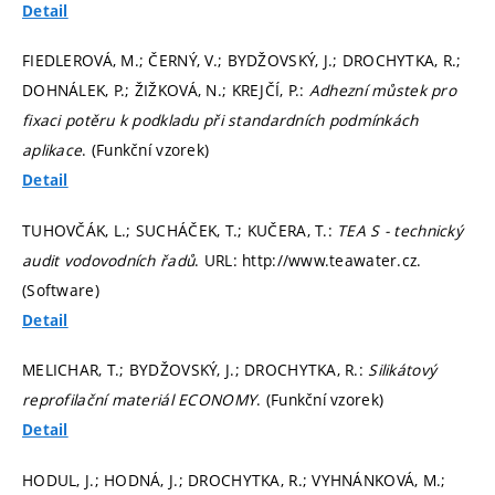
Detail
FIEDLEROVÁ, M.; ČERNÝ, V.; BYDŽOVSKÝ, J.; DROCHYTKA, R.;
DOHNÁLEK, P.; ŽIŽKOVÁ, N.; KREJČÍ, P.:
Adhezní můstek pro
fixaci potěru k podkladu při standardních podmínkách
aplikace
. (Funkční vzorek)
Detail
TUHOVČÁK, L.; SUCHÁČEK, T.; KUČERA, T.:
TEA S - technický
audit vodovodních řadů
. URL: http://www.teawater.cz.
(Software)
Detail
MELICHAR, T.; BYDŽOVSKÝ, J.; DROCHYTKA, R.:
Silikátový
reprofilační materiál ECONOMY
. (Funkční vzorek)
Detail
HODUL, J.; HODNÁ, J.; DROCHYTKA, R.; VYHNÁNKOVÁ, M.;