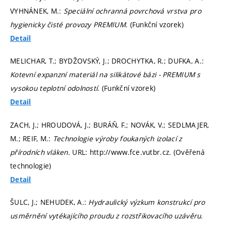
VYHNÁNEK, M.:
Speciální ochranná povrchová vrstva pro
hygienicky čisté provozy PREMIUM
. (Funkční vzorek)
Detail
MELICHAR, T.; BYDŽOVSKÝ, J.; DROCHYTKA, R.; DUFKA, A.:
Kotevní expanzní materiál na silikátové bázi - PREMIUM s
vysokou teplotní odolností
. (Funkční vzorek)
Detail
ZACH, J.; HROUDOVÁ, J.; BURÁŇ, F.; NOVÁK, V.; SEDLMAJER,
M.; REIF, M.:
Technologie výroby foukaných izolací z
přírodních vláken
. URL: http://www.fce.vutbr.cz. (Ověřená
technologie)
Detail
ŠULC, J.; NEHUDEK, A.:
Hydraulický výzkum konstrukcí pro
usměrnění vytékajícího proudu z rozstřikovacího uzávěru
.