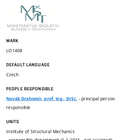
MARK
LO1408
DEFAULT LANGUAGE
Czech
PEOPLE RESPONSIBLE
- principal person
Novák Drahomír, prof. Ing., DrSc.
responsible
UNITS
Institute of Structural Mechanics
- responsible department (1.1.2015 - not assigned)