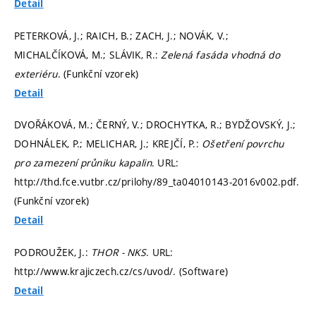
Detail
PETERKOVÁ, J.; RAICH, B.; ZACH, J.; NOVÁK, V.;
MICHALČÍKOVÁ, M.; SLÁVIK, R.:
Zelená fasáda vhodná do
exteriéru
. (Funkční vzorek)
Detail
DVOŘÁKOVÁ, M.; ČERNÝ, V.; DROCHYTKA, R.; BYDŽOVSKÝ, J.;
DOHNÁLEK, P.; MELICHAR, J.; KREJČÍ, P.:
Ošetření povrchu
pro zamezení průniku kapalin
. URL:
http://thd.fce.vutbr.cz/prilohy/89_ta04010143-2016v002.pdf.
(Funkční vzorek)
Detail
PODROUŽEK, J.:
THOR - NKS
. URL:
http://www.krajiczech.cz/cs/uvod/. (Software)
Detail