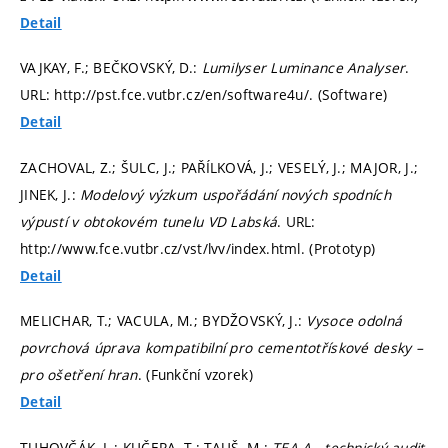
Detail
VAJKAY, F.; BEČKOVSKÝ, D.:
Lumilyser Luminance Analyser
.
URL: http://pst.fce.vutbr.cz/en/software4u/. (Software)
Detail
ZACHOVAL, Z.; ŠULC, J.; PAŘÍLKOVÁ, J.; VESELÝ, J.; MAJOR, J.;
JINEK, J.:
Modelový výzkum uspořádání nových spodních
výpustí v obtokovém tunelu VD Labská
. URL:
http://www.fce.vutbr.cz/vst/lvv/index.html. (Prototyp)
Detail
MELICHAR, T.; VACULA, M.; BYDŽOVSKÝ, J.:
Vysoce odolná
povrchová úprava kompatibilní pro cementotřískové desky –
pro ošetření hran
. (Funkční vzorek)
Detail
TUHOVČÁK, L.; KUČERA, T.; TAUŠ, M.:
TEA A - technický audit