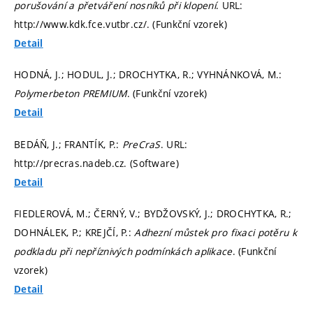
porušování a přetváření nosníků při klopení
. URL:
http://www.kdk.fce.vutbr.cz/. (Funkční vzorek)
Detail
HODNÁ, J.; HODUL, J.; DROCHYTKA, R.; VYHNÁNKOVÁ, M.:
Polymerbeton PREMIUM
. (Funkční vzorek)
Detail
BEDÁŇ, J.; FRANTÍK, P.:
PreCraS
. URL:
http://precras.nadeb.cz. (Software)
Detail
FIEDLEROVÁ, M.; ČERNÝ, V.; BYDŽOVSKÝ, J.; DROCHYTKA, R.;
DOHNÁLEK, P.; KREJČÍ, P.:
Adhezní můstek pro fixaci potěru k
podkladu při nepříznivých podmínkách aplikace
. (Funkční
vzorek)
Detail