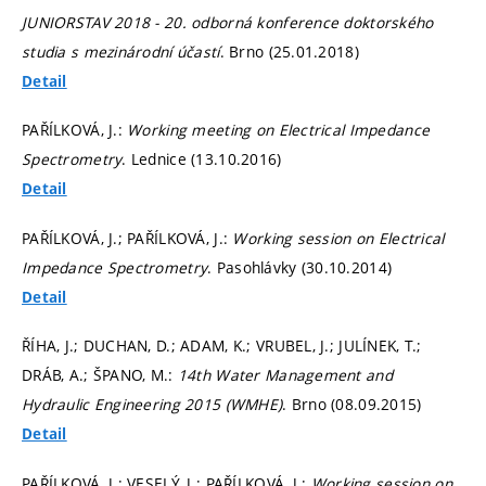
JUNIORSTAV 2018 - 20. odborná konference doktorského
studia s mezinárodní účastí
. Brno (25.01.2018)
Detail
PAŘÍLKOVÁ, J.:
Working meeting on Electrical Impedance
Spectrometry
. Lednice (13.10.2016)
Detail
PAŘÍLKOVÁ, J.; PAŘÍLKOVÁ, J.:
Working session on Electrical
Impedance Spectrometry
. Pasohlávky (30.10.2014)
Detail
ŘÍHA, J.; DUCHAN, D.; ADAM, K.; VRUBEL, J.; JULÍNEK, T.;
DRÁB, A.; ŠPANO, M.:
14th Water Management and
Hydraulic Engineering 2015 (WMHE)
. Brno (08.09.2015)
Detail
PAŘÍLKOVÁ, J.; VESELÝ, J.; PAŘÍLKOVÁ, J.:
Working session on