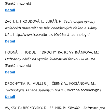
(Funkční vzorek)
Detail
ZACH, J.; HROUDOVÁ, J.; BURÁŇ, F.:
Technologie výroby
izolačních materiálů na bázi celulózových vláken a slámy
.
URL: http://www.fce.vutbr.cz. (Ověřená technologie)
Detail
HODNÁ, J.; HODUL, J.; DROCHYTKA, R.; VYHNÁNKOVÁ, M.:
Ochranný nátěr na vysoké kvalitativní úrovni PREMIUM
.
(Funkční vzorek)
Detail
DROCHYTKA, R.; MÜLLER, J.; ČERNÝ, V.; KOCIÁNOVÁ, M.:
Technologie sanace sypaných hrází
. (Ověřená technologie)
Detail
VAJKAY, F.; BEČKOVSKÝ, D.; SELNÍK, P.:
SWARD – Software pro