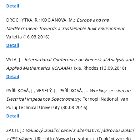
Detail
DROCHYTKA, R.; KOCIÁNOVÁ, M.:
Europe and the
Mediterranean Towards a Sustainable Built Environment
.
Valletta (16.03.2016)
Detail
VALA, J.:
International Conference on Numerical Analysis and
Applied Mathematics (ICNAAM)
. Ixia, Rhodes (13.09.2018)
Detail
PAŘÍLKOVÁ, J.; VESELÝ, J.; PAŘÍLKOVÁ, J.:
Working session on
Electrical Impedance Spectrometry
. Ternopil National Ivan
Pul'uj Technical University (30.08.2016)
Detail
ZACH, J.:
Vakuový izolační panel z alternativní jádrovou izolací
z PES vláken
. URL: http://www.fce.vutbr.cz. (Funkční vzorek)