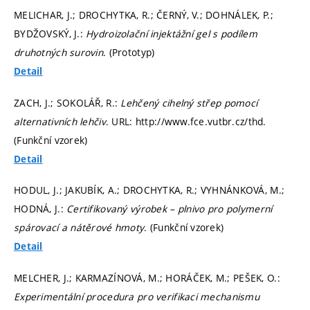
MELICHAR, J.; DROCHYTKA, R.; ČERNÝ, V.; DOHNÁLEK, P.;
BYDŽOVSKÝ, J.:
Hydroizolační injektážní gel s podílem
druhotných surovin
. (Prototyp)
Detail
ZACH, J.; SOKOLÁŘ, R.:
Lehčený cihelný střep pomocí
alternativních lehčiv
. URL: http://www.fce.vutbr.cz/thd.
(Funkční vzorek)
Detail
HODUL, J.; JAKUBÍK, A.; DROCHYTKA, R.; VYHNÁNKOVÁ, M.;
HODNÁ, J.:
Certifikovaný výrobek – plnivo pro polymerní
spárovací a nátěrové hmoty
. (Funkční vzorek)
Detail
MELCHER, J.; KARMAZÍNOVÁ, M.; HORÁČEK, M.; PEŠEK, O.:
Experimentální procedura pro verifikaci mechanismu