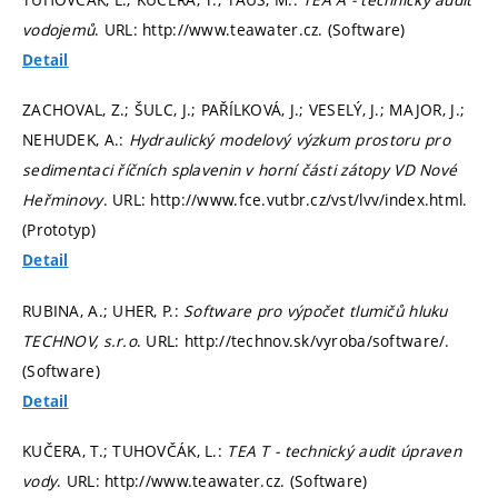
vodojemů
. URL: http://www.teawater.cz. (Software)
Detail
ZACHOVAL, Z.; ŠULC, J.; PAŘÍLKOVÁ, J.; VESELÝ, J.; MAJOR, J.;
NEHUDEK, A.:
Hydraulický modelový výzkum prostoru pro
sedimentaci říčních splavenin v horní části zátopy VD Nové
Heřminovy
. URL: http://www.fce.vutbr.cz/vst/lvv/index.html.
(Prototyp)
Detail
RUBINA, A.; UHER, P.:
Software pro výpočet tlumičů hluku
TECHNOV, s.r.o
. URL: http://technov.sk/vyroba/software/.
(Software)
Detail
KUČERA, T.; TUHOVČÁK, L.:
TEA T - technický audit úpraven
vody
. URL: http://www.teawater.cz. (Software)