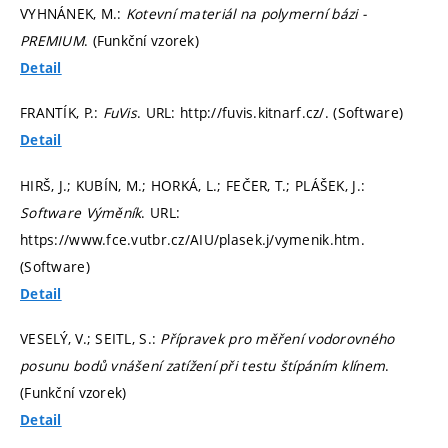
VYHNÁNEK, M.:
Kotevní materiál na polymerní bázi -
PREMIUM
. (Funkční vzorek)
Detail
FRANTÍK, P.:
FuVis
. URL: http://fuvis.kitnarf.cz/. (Software)
Detail
HIRŠ, J.; KUBÍN, M.; HORKÁ, L.; FEČER, T.; PLÁŠEK, J.:
Software Výměník
. URL:
https://www.fce.vutbr.cz/AIU/plasek.j/vymenik.htm.
(Software)
Detail
VESELÝ, V.; SEITL, S.:
Přípravek pro měření vodorovného
posunu bodů vnášení zatížení při testu štípáním klínem
.
(Funkční vzorek)
Detail