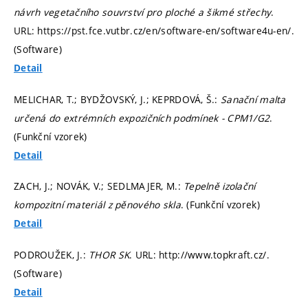
návrh vegetačního souvrství pro ploché a šikmé střechy
.
URL: https://pst.fce.vutbr.cz/en/software-en/software4u-en/.
(Software)
Detail
MELICHAR, T.; BYDŽOVSKÝ, J.; KEPRDOVÁ, Š.:
Sanační malta
určená do extrémních expozičních podmínek - CPM1/G2
.
(Funkční vzorek)
Detail
ZACH, J.; NOVÁK, V.; SEDLMAJER, M.:
Tepelně izolační
kompozitní materiál z pěnového skla
. (Funkční vzorek)
Detail
PODROUŽEK, J.:
THOR SK
. URL: http://www.topkraft.cz/.
(Software)
Detail