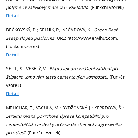
polymerní zálivkový materiál - PREMIUM
. (Funkční vzorek)
Detail
BEČKOVSKÝ, D.; SELNÍK, P.; NEČADOVÁ, K.:
Green Roof
Steep-sloped platforms
. URL: http://www.envihut.com.
(Funkční vzorek)
Detail
SEITL, S.; VESELÝ, V.:
Přípravek pro vnášení zatížení při
štípacím lomovém testu cementových kompozitů
. (Funkční
vzorek)
Detail
MELICHAR, T.; VACULA, M.; BYDŽOVSKÝ, J.; KEPRDOVÁ, Š.:
Strukturovaná povrchová úprava kompatibilní pro
cementotřískové desky určená do chemicky agresivního
prostředí
. (Funkční vzorek)