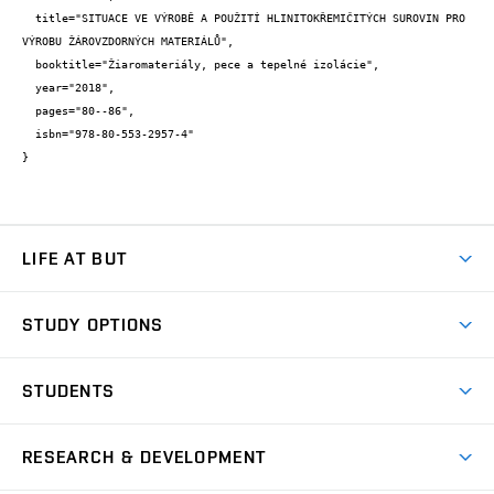
  title="SITUACE VE VÝROBĚ A POUŽITÍ HLINITOKŘEMIČITÝCH SUROVIN PRO 
VÝROBU ŽÁROVZDORNÝCH MATERIÁLŮ",

  booktitle="Žiaromateriály, pece a tepelné izolácie",

  year="2018",

  pages="80--86",

  isbn="978-80-553-2957-4"

}
LIFE AT BUT
BUT Ambience
STUDY OPTIONS
Spaces
Join BUT
Dormitories
STUDENTS
Short-term studies
Refectories
Courses
Study Regulations
Going Abroad
Scholarships
Degree studies in English
RESEARCH & DEVELOPMENT
Sport
Study programmes
Personal Data Protection
Admission Office
Social Safety
Degree studies in Czech