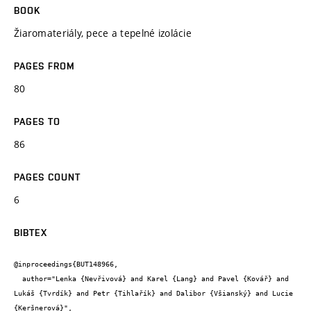
BOOK
Žiaromateriály, pece a tepelné izolácie
PAGES FROM
80
PAGES TO
86
PAGES COUNT
6
BIBTEX
@inproceedings{BUT148966,

  author="Lenka {Nevřivová} and Karel {Lang} and Pavel {Kovář} and 
Lukáš {Tvrdík} and Petr {Tihlařík} and Dalibor {Všianský} and Lucie 
{Keršnerová}",
