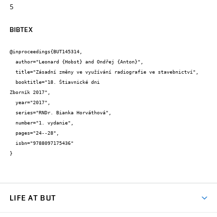
5
BIBTEX
@inproceedings{BUT145314,

  author="Leonard {Hobst} and Ondřej {Anton}",

  title="Zásadní změny ve využívání radiografie ve stavebnictví",

  booktitle="18. Štiavnické dni

Zborník 2017",

  year="2017",

  series="RNDr. Bianka Horváthová",

  number="1. vydanie",

  pages="24--28",

  isbn="9788097175436"

}
LIFE AT BUT