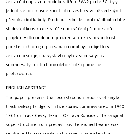
železniční dopravou modelu zatížení SW/2 podle EC, byly
jednotlivé pole nosné konstrukce zesíleny volně vedenými
předpínacími kabely. Po dobu sedmi let probíhá dlouhodobé
sledování konstrukce za účelem ověření předpokladů
projektu v dlouhodobém provozu a prokázání vhodnosti
použité technologie pro sanaci obdobných objektů v
železniční síti, jejichž výstavba byla v šedesátých a
sedmdesátých letech minulého století poměrně
preferována.
ENGLISH ABSTRACT
The paper presents the reconstruction process of single-
track railway bridge with five spans, commissioned in 1960 –
1961 on track Cesky Tesin – Ostrava Kuncice . The original
superstructure from precast post-tensioned beams was
reinforced by composite slab-shaped channel with a