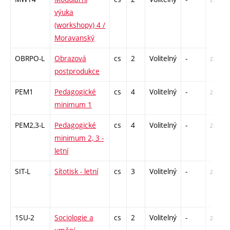
výuka
(workshopy) 4 /
Moravanský
OBRPO-L
Obrazová
cs
2
Volitelný
-
zá
postprodukce
PEM1
Pedagogické
cs
4
Volitelný
-
zá
minimum 1
PEM2,3-L
Pedagogické
cs
4
Volitelný
-
zá
minimum 2, 3 -
letní
SIT-L
Sítotisk - letní
cs
3
Volitelný
-
zá
1SU-2
Sociologie a
cs
2
Volitelný
-
zá