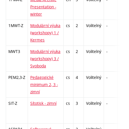
Presentation -
winter
1MWT-Z
Modulární výuka
cs
2
Volitelný
-
zá
(workshopy) 1 /
Kermes
MWT3
Modulární výuka
cs
2
Volitelný
-
zá
(workshopy) 3 /
Svoboda
PEM2,3-Z
Pedagogické
cs
4
Volitelný
-
zá
minimum 2, 3 -
zimní
SIT-Z
Sítotisk - zimní
cs
3
Volitelný
-
zá