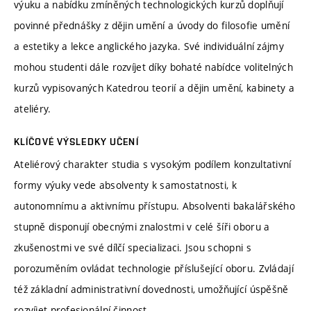
výuku a nabídku zmíněných technologických kurzů doplňují
povinné přednášky z dějin umění a úvody do filosofie umění
a estetiky a lekce anglického jazyka. Své individuální zájmy
mohou studenti dále rozvíjet díky bohaté nabídce volitelných
kurzů vypisovaných Katedrou teorií a dějin umění, kabinety a
ateliéry.
KLÍČOVÉ VÝSLEDKY UČENÍ
Ateliérový charakter studia s vysokým podílem konzultativní
formy výuky vede absolventy k samostatnosti, k
autonomnímu a aktivnímu přístupu. Absolventi bakalářského
stupně disponují obecnými znalostmi v celé šíři oboru a
zkušenostmi ve své dílčí specializaci. Jsou schopni s
porozuměním ovládat technologie příslušející oboru. Zvládají
též základní administrativní dovednosti, umožňující úspěšně
rozvíjet profesionální činnost.