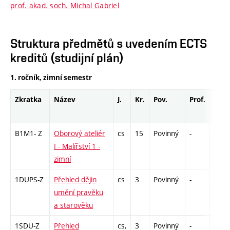
prof. akad. soch. Michal Gabriel
Struktura předmětů s uvedením ECTS
kreditů (studijní plán)
1. ročník, zimní semestr
Zkratka
Název
J.
Kr.
Pov.
Prof.
Uk.
B1M1- Z
Oborový ateliér
cs
15
Povinný
-
zá,zk
I - Malířství 1 -
zimní
1DUPS-Z
Přehled dějin
cs
3
Povinný
-
zk
umění pravěku
a starověku
1SDU-Z
Přehled
cs,
3
Povinný
-
zk