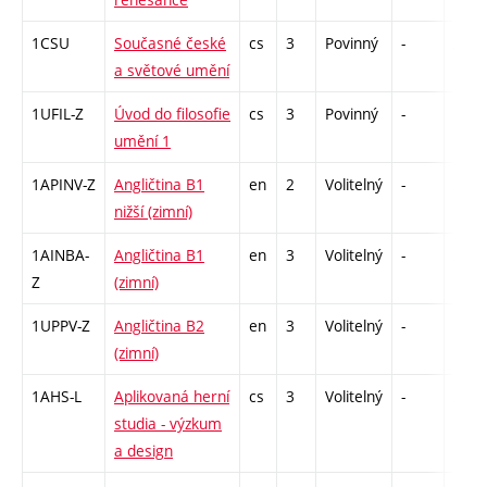
1CSU
Současné české
cs
3
Povinný
-
zk
a světové umění
1UFIL-Z
Úvod do filosofie
cs
3
Povinný
-
zk
umění 1
1APINV-Z
Angličtina B1
en
2
Volitelný
-
zá
nižší (zimní)
1AINBA-
Angličtina B1
en
3
Volitelný
-
zá,zk
Z
(zimní)
1UPPV-Z
Angličtina B2
en
3
Volitelný
-
zá,zk
(zimní)
1AHS-L
Aplikovaná herní
cs
3
Volitelný
-
zk
studia - výzkum
a design