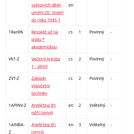
světových dějin
en
umění 20. století
do roku 1945 1
1RanPA
Respekt až na
cs
1
Povinný
-
zá
půdu *
akademickou
VK1-Z
Večerní kresba
cs
2
Povinný
-
zá
1 - zimní
ZVT-Z
Základy
cs
2
Povinný
-
zá
výpočetní
techniky
1APINV-Z
Angličtina B1
en
2
Volitelný
-
zá
nižší (zimní)
1AINBA-
Angličtina B1
en
3
Volitelný
-
zá,zk
Z
(zimní)