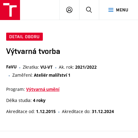
VUT
PŘIHLÁSIT
HLEDAT
MENU
SE
DETAIL OBORU
Výtvarná tvorba
FaVU
Zkratka:
Ak. rok:
VU-VT
2021/2022
Zaměření:
Ateliér malířství 1
Program:
Výtvarná umění
Délka studia:
4 roky
Akreditace od:
Akreditace do:
1.12.2015
31.12.2024