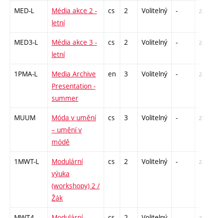
MED-L
Média akce 2 -
cs
2
Volitelný
-
zá
letní
MED3-L
Média akce 3 -
cs
2
Volitelný
-
zá
letní
1PMA-L
Media Archive
en
3
Volitelný
-
zá
Presentation -
summer
MUUM
Móda v umění
cs
3
Volitelný
-
zk
– umění v
módě
1MWT-L
Modulární
cs
2
Volitelný
-
zá
výuka
(workshopy) 2 /
Žák
MWT4
Modulární
cs
2
Volitelný
-
zá