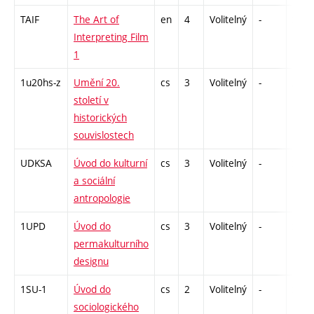
TAIF
The Art of
en
4
Volitelný
-
zk
Interpreting Film
1
1u20hs-z
Umění 20.
cs
3
Volitelný
-
zk
století v
historických
souvislostech
UDKSA
Úvod do kulturní
cs
3
Volitelný
-
zk
a sociální
antropologie
1UPD
Úvod do
cs
3
Volitelný
-
zk
permakulturního
designu
1SU-1
Úvod do
cs
2
Volitelný
-
zá
sociologického