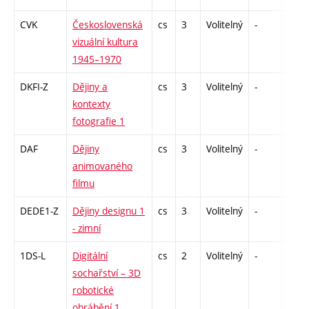
CVK
Československá
cs
3
Volitelný
-
zk
vizuální kultura
1945–1970
DKFI-Z
Dějiny a
cs
3
Volitelný
-
zk
kontexty
fotografie 1
DAF
Dějiny
cs
3
Volitelný
-
zk
animovaného
filmu
DEDE1-Z
Dějiny designu 1
cs
3
Volitelný
-
zk
- zimní
1DS-L
Digitální
cs
2
Volitelný
-
zá
sochařství – 3D
robotické
obrábění 1