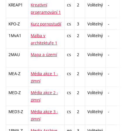
KREAP1
Kreativní
cs
2
Volitelný
-
zá
programování 1
KPO-Z
Kurz pornostudií
cs
3
Volitelný
-
zk
1MvA1
Malba v
cs
2
Volitelný
-
zá
architektuře 1
2MAU
Mapa a území
cs
2
Volitelný
-
zá
MEA-Z
Média akce 1 -
cs
2
Volitelný
-
zá
zimní
MED-Z
Média akce 2 -
cs
2
Volitelný
-
zá
zimní
MED3-Z
Média akce 3 -
cs
2
Volitelný
-
zá
zimní
1PMA-Z
Media Archive
en
3
Volitelný
-
zá