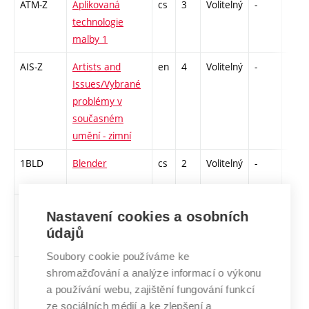
ATM-Z
Aplikovaná
cs
3
Volitelný
-
zk
technologie
malby 1
AIS-Z
Artists and
en
4
Volitelný
-
zk
Issues/Vybrané
problémy v
současném
umění - zimní
1BLD
Blender
cs
2
Volitelný
-
zá
CVK
Československá
cs
3
Volitelný
-
zk
Nastavení cookies a osobních
vizuální kultura
údajů
1945–1970
Soubory cookie používáme ke
DKFI-Z
Dějiny a
cs
3
Volitelný
-
zk
shromažďování a analýze informací o výkonu
kontexty
a používání webu, zajištění fungování funkcí
fotografie 1
ze sociálních médií a ke zlepšení a