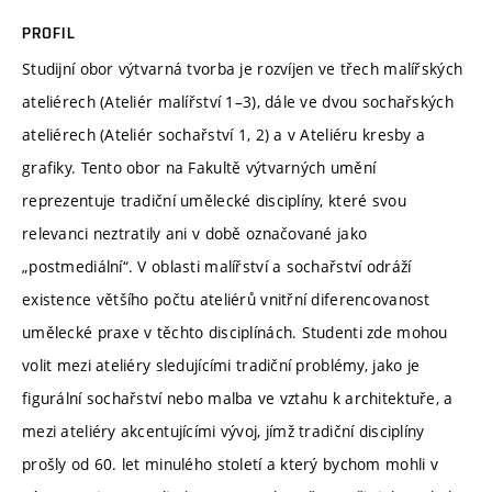
PROFIL
Studijní obor výtvarná tvorba je rozvíjen ve třech malířských
ateliérech (Ateliér malířství 1–3), dále ve dvou sochařských
ateliérech (Ateliér sochařství 1, 2) a v Ateliéru kresby a
grafiky. Tento obor na Fakultě výtvarných umění
reprezentuje tradiční umělecké disciplíny, které svou
relevanci neztratily ani v době označované jako
„postmediální“. V oblasti malířství a sochařství odráží
existence většího počtu ateliérů vnitřní diferencovanost
umělecké praxe v těchto disciplínách. Studenti zde mohou
volit mezi ateliéry sledujícími tradiční problémy, jako je
figurální sochařství nebo malba ve vztahu k architektuře, a
mezi ateliéry akcentujícími vývoj, jímž tradiční disciplíny
prošly od 60. let minulého století a který bychom mohli v