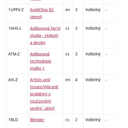
1UPPV-Z
Angličtina B2
en
3
Volitelný
-
zá,zk
(zimní)
1AHS-L
Aplikovaná herní
cs
3
Volitelný
-
zk
studia - výzkum
a design
ATM-Z
Aplikovaná
cs
3
Volitelný
-
zk
technologie
malby 1
AIS-Z
Artists and
en
4
Volitelný
-
zk
Issues/Vybrané
problémy v
současném
umění - zimní
1BLD
Blender
cs
2
Volitelný
-
zá