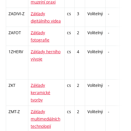
muzejní praxi
ZADIVI-Z
Základy
cs
3
Volitelný
-
zk
digitálního videa
ZAFOT
Základy
cs
2
Volitelný
-
zá
fotografie
1ZHERV
Základy herního
cs
4
Volitelný
-
kl
vývoje
ZKT
Základy
cs
2
Volitelný
-
zá
keramické
tvorby
ZMT-Z
Základy
cs
2
Volitelný
-
zá
multimediálních
technologií