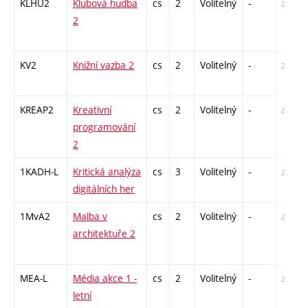
KLHU2
Klubová hudba
cs
2
Volitelný
-
zá
2
KV2
Knižní vazba 2
cs
2
Volitelný
-
zá
KREAP2
Kreativní
cs
2
Volitelný
-
zá
programování
2
1KADH-L
Kritická analýza
cs
3
Volitelný
-
zk
digitálních her
1MvA2
Malba v
cs
2
Volitelný
-
zá
architektuře 2
MEA-L
Média akce 1 -
cs
2
Volitelný
-
zá
letní