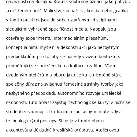
návaznosti na Rosalind Krauss souhrnně označit jako pohyb v
„rozšířeném poli“. Malířství, sochařství, kresba nebo grafika
v tomto pojetí nejsou do sebe uzavřenými disciplínami
sledujícími výhradně specifičnost média. Naopak, jsou
otevřeny experimentu, intermediálním přesahům,
konceptuálnímu myšlení a dekonstrukci jako nezbytným
předpokladům pro to, aby se udržely v živém kontaktu s
proměňující se společenskou a kulturní realitou. Všem
uvedeným ateliérům a oboru jako celku je nicméně stále
společný důraz na zvládnutí řemeslné stránky tvorby jako
nezbytného předpokladu autonomního rozvoje umělecké
osobnosti. Tuto oblast zajišťují technologické kurzy, v nichž se
studenti seznamují s tradičními i současnými materiály a
technologickými postupy. Silně je v tomto oboru
akcentována důkladná kreslířská průprava. Ateliérovou