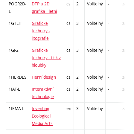
POGR2D-
DTP a 2D
cs
2
Volitelný
-
zá
L
grafika - letní
1GTLIT
Grafické
cs
3
Volitelný
-
zá
techniky -
litografie
1GF2
Grafické
cs
3
Volitelný
-
zá
techniky - tisk z
hloubky
1HERDES
Herní design
cs
2
Volitelný
-
zá
1IAT-L
Interaktivní
cs
2
Volitelný
-
zá
technologie
1IEMA-L
Inventing
en
3
Volitelný
-
zá
Ecological
Media Arts