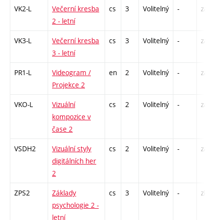
VK2-L
Večerní kresba
cs
3
Volitelný
-
zá,zk
2 - letní
VK3-L
Večerní kresba
cs
3
Volitelný
-
zá,zk
3 - letní
PR1-L
Videogram /
en
2
Volitelný
-
zá
Projekce 2
VKO-L
Vizuální
cs
2
Volitelný
-
zá
kompozice v
čase 2
VSDH2
Vizuální styly
cs
2
Volitelný
-
zá
digitálních her
2
ZPS2
Základy
cs
3
Volitelný
-
zk
psychologie 2 -
letní