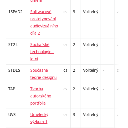
umění
1SPAD2
Softwarové
cs
3
Volitelný
-
zk
prototypování
audiovizuálního
díla 2
ST2-L
Sochařské
cs
2
Volitelný
-
zá
technologie -
letní
STDES
Současná
cs
2
Volitelný
-
zá
teorie designu
TAP
Tvorba
cs
2
Volitelný
-
zá
autorského
portfolia
UV3
Umělecký
cs
3
Volitelný
-
zk
výzkum 1