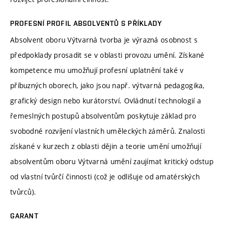
PROFESNÍ PROFIL ABSOLVENTŮ S PŘÍKLADY
Absolvent oboru Výtvarná tvorba je výrazná osobnost s
předpoklady prosadit se v oblasti provozu umění. Získané
kompetence mu umožňují profesní uplatnění také v
příbuzných oborech, jako jsou např. výtvarná pedagogika,
grafický design nebo kurátorství. Ovládnutí technologií a
řemeslných postupů absolventům poskytuje základ pro
svobodné rozvíjení vlastních uměleckých záměrů. Znalosti
získané v kurzech z oblasti dějin a teorie umění umožňují
absolventům oboru Výtvarná umění zaujímat kritický odstup
od vlastní tvůrčí činnosti (což je odlišuje od amatérských
tvůrců).
GARANT