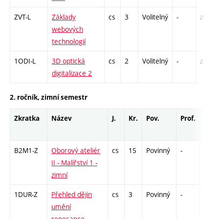
ZVT-L
Základy
cs
3
Volitelný
-
zk
webových
technologií
1ODI-L
3D optická
cs
2
Volitelný
-
zá
digitalizace 2
2. ročník, zimní semestr
Zkratka
Název
J.
Kr.
Pov.
Prof.
Uk.
B2M1-Z
Oborový ateliér
cs
15
Povinný
-
zá,zk
II - Malířství 1 -
zimní
1DUR-Z
Přehled dějin
cs
3
Povinný
-
zk
umění
renesance