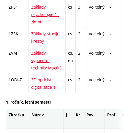
ZPS1
Základy
cs
3
Volitelný
-
zk
psychologie 1 -
zimní
1ZSK
Základy studijní
cs
2
Volitelný
-
zá
kresby
ZVM
Základy
cs,
2
Volitelný
-
zá
výpočetní
en
techniky MacOS
1ODI-Z
3D optická
cs
2
Volitelný
-
zá
digitalizace 1
1. ročník, letní semestr
Zkratka
Název
J.
Kr.
Pov.
Prof.
Uk.