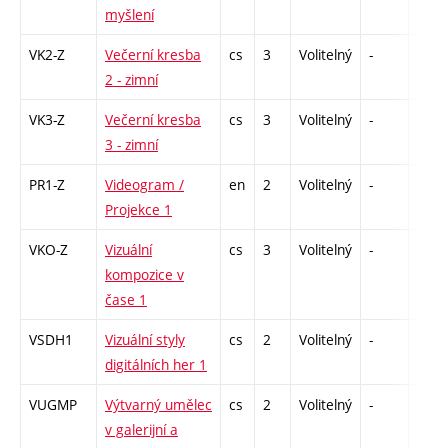
myšlení
VK2-Z
Večerní kresba
cs
3
Volitelný
-
zá
2 - zimní
VK3-Z
Večerní kresba
cs
3
Volitelný
-
zá
3 - zimní
PR1-Z
Videogram /
en
2
Volitelný
-
zá
Projekce 1
VKO-Z
Vizuální
cs
3
Volitelný
-
zk
kompozice v
čase 1
VSDH1
Vizuální styly
cs
2
Volitelný
-
zá
digitálních her 1
VUGMP
Výtvarný umělec
cs
2
Volitelný
-
zá
v galerijní a