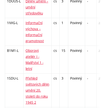
1DUUS-L
Dějiny umění –
cs
3
Povinný
-
zk
umění
středověku
1IVIG-L
Informační
cs
1
Povinný
-
zá
výchova –
informační
gramotnost
B1M1-L
Oborový
cs
15
Povinný
-
zá,zk
ateliér I -
Malířství 1 -
letní
1SDU-L
Přehled
cs
3
Povinný
-
zk
světových dějin
umění 20.
století do roku
1945 2