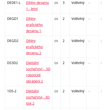
DEDE1-L
Dějiny designu
cs
3
Volitelný
-
zk
1 - letní
DEGD1
Dějiny
cs
2
Volitelný
-
zá
grafického
designu 1
DEGD2
Dějiny
cs
2
Volitelný
-
zá
grafického
designu 2
DS3D2
Digitální
cs
2
Volitelný
-
zá
sochařství – 3D
robotické
obrábění 2
1DS-2
Digitální
cs
2
Volitelný
-
zá
sochařství - 3D
tisk 2