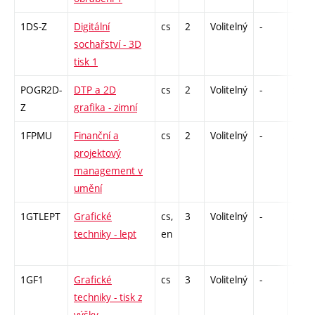
1DS-Z
Digitální
cs
2
Volitelný
-
zá
sochařství - 3D
tisk 1
POGR2D-
DTP a 2D
cs
2
Volitelný
-
zá
Z
grafika - zimní
1FPMU
Finanční a
cs
2
Volitelný
-
zá
projektový
management v
umění
1GTLEPT
Grafické
cs,
3
Volitelný
-
zá
techniky - lept
en
1GF1
Grafické
cs
3
Volitelný
-
zá
techniky - tisk z
výšky