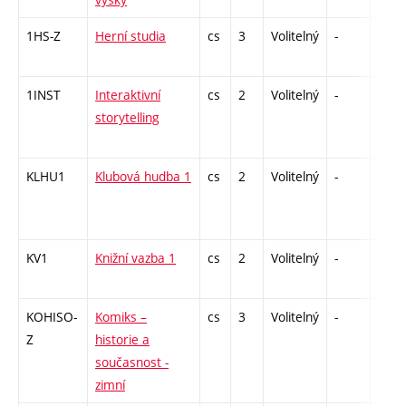
1HS-Z
Herní studia
cs
3
Volitelný
-
zk
1INST
Interaktivní
cs
2
Volitelný
-
zá
storytelling
KLHU1
Klubová hudba 1
cs
2
Volitelný
-
zá
KV1
Knižní vazba 1
cs
2
Volitelný
-
zá
KOHISO-
Komiks –
cs
3
Volitelný
-
zk
Z
historie a
současnost -
zimní