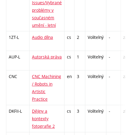
Issues/Vybrané
problémy v
současném
umění - letní
1ZT-L
Audio dílna
cs
2
Volitelný
-
zá
AUP-L
Autorská práva
cs
1
Volitelný
-
zá
CNC
CNC Machining
en
3
Volitelný
-
zá
/ Robots in
Artistic
Practice
DKFII-L
Dějiny a
cs
3
Volitelný
-
zk
kontexty
fotografie 2