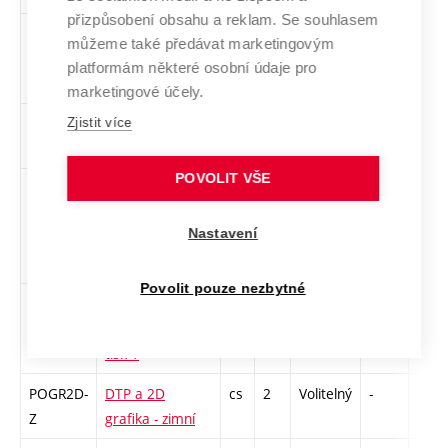
přizpůsobení obsahu a reklam. Se souhlasem
DAF
Dějiny
cs
3
Volitelný
-
zk
můžeme také předávat marketingovým
animovaného
platformám některé osobní údaje pro
filmu
marketingové účely.
DEDE1-Z
Dějiny designu 1
cs
3
Volitelný
-
zk
Zjistit více
- zimní
POVOLIT VŠE
1DS-L
Digitální
cs
2
Volitelný
-
zá
sochařství – 3D
Nastavení
robotické
obrábění 1
Povolit pouze nezbytné
1DS-Z
Digitální
cs
2
Volitelný
-
zá
sochařství - 3D
tisk 1
POGR2D-
DTP a 2D
cs
2
Volitelný
-
zá
Z
grafika - zimní