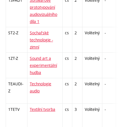
1SPAD1
Softwarové
cs
2
Volitelný
-
zá
prototypování
audiovizuálního
díla 1
ST2-Z
Sochařské
cs
2
Volitelný
-
zá
technologie -
zimní
1ZT-Z
Sound art a
cs
2
Volitelný
-
zá
experimentální
hudba
TEAUDI-
Technologie
cs
2
Volitelný
-
zá
Z
audio
1TETV
Textilní tvorba
cs
3
Volitelný
-
zá