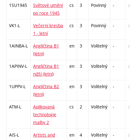
1SU1945
Světové umění
cs
3
Povinný
-
zk
po roce 1945
VK1-L
Večerní kresba
cs
3
Povinný
-
zá,zk
1 - letní
1AINBA-L
Angličtina B1
en
3
Volitelný
-
zá,zk
(letní)
1APINV-L
Angličtina B1
en
3
Volitelný
-
zá,zk
nižší (letní)
1UPPV-L
Angličtina B2
en
3
Volitelný
-
zá,zk
(letní)
ATM-L
Aplikovaná
cs
2
Volitelný
-
zá
technologie
malby 2
AIS-L
Artists and
en
4
Volitelný
-
zk