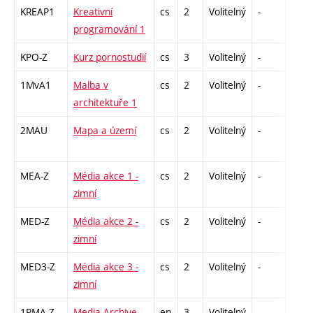
KREAP1
Kreativní
cs
2
Volitelný
-
zá
programování 1
KPO-Z
Kurz pornostudií
cs
3
Volitelný
-
zk
1MvA1
Malba v
cs
2
Volitelný
-
zá
architektuře 1
2MAU
Mapa a území
cs
2
Volitelný
-
zá
MEA-Z
Média akce 1 -
cs
2
Volitelný
-
zá
zimní
MED-Z
Média akce 2 -
cs
2
Volitelný
-
zá
zimní
MED3-Z
Média akce 3 -
cs
2
Volitelný
-
zá
zimní
1PMA-Z
Media Archive
en
3
Volitelný
-
zá