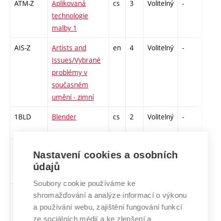
ATM-Z
Aplikovaná
cs
3
Volitelný
-
zk
technologie
malby 1
AIS-Z
Artists and
en
4
Volitelný
-
zk
Issues/Vybrané
problémy v
současném
umění - zimní
1BLD
Blender
cs
2
Volitelný
-
zá
CVK
Československá
cs
3
Volitelný
-
zk
Nastavení cookies a osobních
vizuální kultura
údajů
1945–1970
Soubory cookie používáme ke
DKFI-Z
Dějiny a
cs
3
Volitelný
-
zk
shromažďování a analýze informací o výkonu
kontexty
a používání webu, zajištění fungování funkcí
fotografie 1
ze sociálních médií a ke zlepšení a