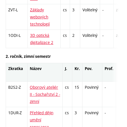
ZVT-L
Základy
cs
3
Volitelný
-
zk
webových
technologií
1ODI-L
3D optická
cs
2
Volitelný
-
zá
digitalizace 2
2. ročník, zimní semestr
Zkratka
Název
J.
Kr.
Pov.
Prof.
Uk.
B2S2-Z
Oborový ateliér
cs
15
Povinný
-
zá,zk
II - Sochařství 2 -
zimní
1DUR-Z
Přehled dějin
cs
3
Povinný
-
zk
umění
renesance