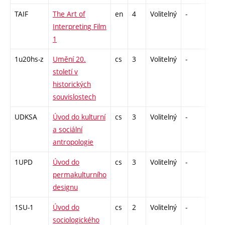
TAIF
The Art of
en
4
Volitelný
-
zk
Interpreting Film
1
1u20hs-z
Umění 20.
cs
3
Volitelný
-
zk
století v
historických
souvislostech
UDKSA
Úvod do kulturní
cs
3
Volitelný
-
zk
a sociální
antropologie
1UPD
Úvod do
cs
3
Volitelný
-
zk
permakulturního
designu
1SU-1
Úvod do
cs
2
Volitelný
-
zá
sociologického