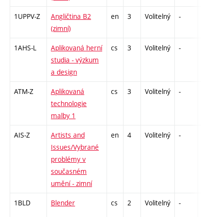
1UPPV-Z
Angličtina B2
en
3
Volitelný
-
zá,zk
(zimní)
1AHS-L
Aplikovaná herní
cs
3
Volitelný
-
zk
studia - výzkum
a design
ATM-Z
Aplikovaná
cs
3
Volitelný
-
zk
technologie
malby 1
AIS-Z
Artists and
en
4
Volitelný
-
zk
Issues/Vybrané
problémy v
současném
umění - zimní
1BLD
Blender
cs
2
Volitelný
-
zá