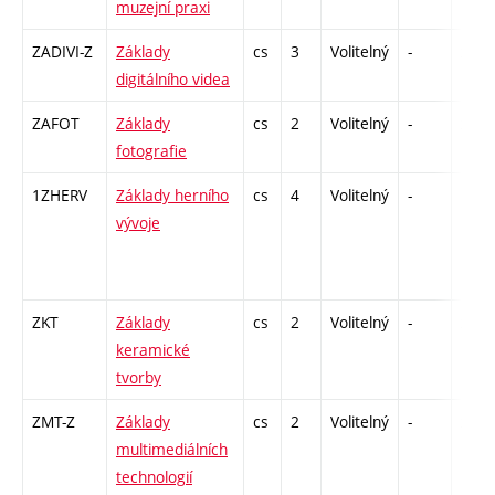
muzejní praxi
ZADIVI-Z
Základy
cs
3
Volitelný
-
zk
digitálního videa
ZAFOT
Základy
cs
2
Volitelný
-
zá
fotografie
1ZHERV
Základy herního
cs
4
Volitelný
-
kl
vývoje
ZKT
Základy
cs
2
Volitelný
-
zá
keramické
tvorby
ZMT-Z
Základy
cs
2
Volitelný
-
zá
multimediálních
technologií