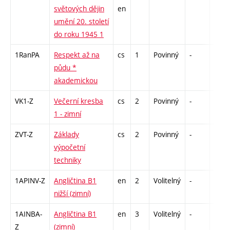
světových dějin
en
umění 20. století
do roku 1945 1
1RanPA
Respekt až na
cs
1
Povinný
-
zá
půdu *
akademickou
VK1-Z
Večerní kresba
cs
2
Povinný
-
zá
1 - zimní
ZVT-Z
Základy
cs
2
Povinný
-
zá
výpočetní
techniky
1APINV-Z
Angličtina B1
en
2
Volitelný
-
zá
nižší (zimní)
1AINBA-
Angličtina B1
en
3
Volitelný
-
zá,zk
Z
(zimní)