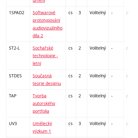
umění
1SPAD2
Softwarové
cs
3
Volitelný
-
zk
prototypování
audiovizuálního
díla 2
ST2-L
Sochařské
cs
2
Volitelný
-
zá
technologie -
letní
STDES
Současná
cs
2
Volitelný
-
zá
teorie designu
TAP
Tvorba
cs
2
Volitelný
-
zá
autorského
portfolia
UV3
Umělecký
cs
3
Volitelný
-
zk
výzkum 1