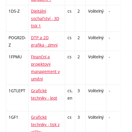
1DS-Z
Digitální
cs
2
Volitelný
-
zá
sochařství - 3D
tisk 1
POGR2D-
DTP a 2D
cs
2
Volitelný
-
zá
Z
grafika - zimní
1FPMU
Finanční a
cs
2
Volitelný
-
zá
projektový
management v
umění
1GTLEPT
Grafické
cs,
3
Volitelný
-
zá
techniky - lept
en
1GF1
Grafické
cs
3
Volitelný
-
zá
techniky - tisk z
výšky