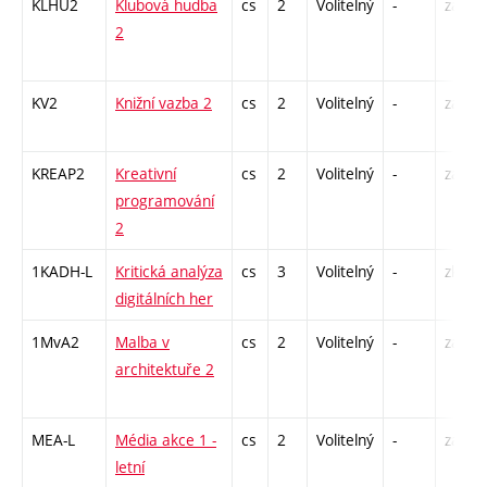
KLHU2
Klubová hudba
cs
2
Volitelný
-
zá
2
KV2
Knižní vazba 2
cs
2
Volitelný
-
zá
KREAP2
Kreativní
cs
2
Volitelný
-
zá
programování
2
1KADH-L
Kritická analýza
cs
3
Volitelný
-
zk
digitálních her
1MvA2
Malba v
cs
2
Volitelný
-
zá
architektuře 2
MEA-L
Média akce 1 -
cs
2
Volitelný
-
zá
letní