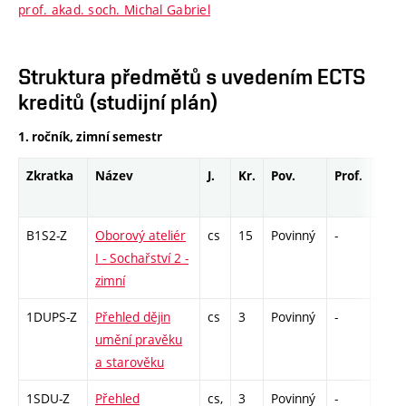
prof. akad. soch. Michal Gabriel
Struktura předmětů s uvedením ECTS
kreditů (studijní plán)
1. ročník, zimní semestr
Zkratka
Název
J.
Kr.
Pov.
Prof.
Uk.
B1S2-Z
Oborový ateliér
cs
15
Povinný
-
zá,zk
I - Sochařství 2 -
zimní
1DUPS-Z
Přehled dějin
cs
3
Povinný
-
zk
umění pravěku
a starověku
1SDU-Z
Přehled
cs,
3
Povinný
-
zk