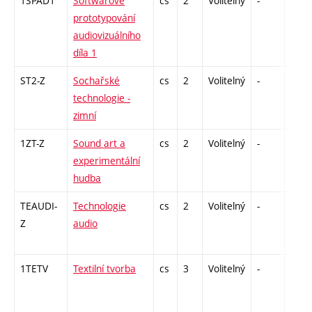
1SPAD1
Softwarové
cs
2
Volitelný
-
zá
prototypování
audiovizuálního
díla 1
ST2-Z
Sochařské
cs
2
Volitelný
-
zá
technologie -
zimní
1ZT-Z
Sound art a
cs
2
Volitelný
-
zá
experimentální
hudba
TEAUDI-
Technologie
cs
2
Volitelný
-
zá
Z
audio
1TETV
Textilní tvorba
cs
3
Volitelný
-
zá