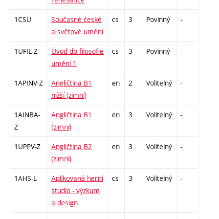
1CSU
Současné české
cs
3
Povinný
-
zk
a světové umění
1UFIL-Z
Úvod do filosofie
cs
3
Povinný
-
zk
umění 1
1APINV-Z
Angličtina B1
en
2
Volitelný
-
zá
nižší (zimní)
1AINBA-
Angličtina B1
en
3
Volitelný
-
zá,zk
Z
(zimní)
1UPPV-Z
Angličtina B2
en
3
Volitelný
-
zá,zk
(zimní)
1AHS-L
Aplikovaná herní
cs
3
Volitelný
-
zk
studia - výzkum
a design