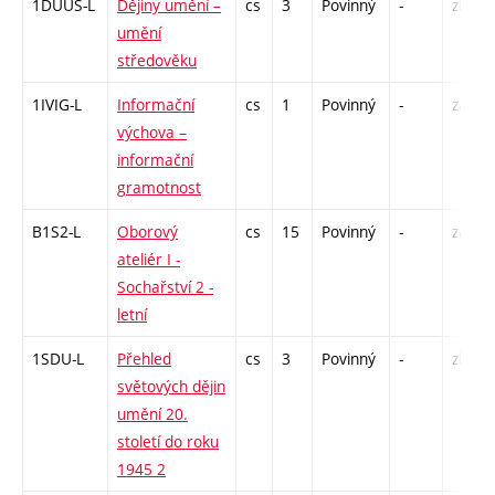
1DUUS-L
Dějiny umění –
cs
3
Povinný
-
zk
umění
středověku
1IVIG-L
Informační
cs
1
Povinný
-
zá
výchova –
informační
gramotnost
B1S2-L
Oborový
cs
15
Povinný
-
zá,zk
ateliér I -
Sochařství 2 -
letní
1SDU-L
Přehled
cs
3
Povinný
-
zk
světových dějin
umění 20.
století do roku
1945 2