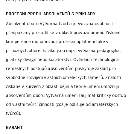
PROFESNÍ PROFIL ABSOLVENTŮ S PŘÍKLADY
Absolvent oboru Výtvarná tvorba je výrazná osobnost s
předpoklady prosadit se v oblasti provozu umění. Získané
kompetence mu umožňují profesní uplatnění také v
příbuzných oborech, jako jsou např. výtvarná pedagogika,
grafický design nebo kurátorství. Ovládnutí technologií a
řemeslných postupů absolventům poskytuje základ pro
svobodné rozvíjení vlastních uměleckých záměrů. Znalosti
získané v kurzech z oblasti dějin a teorie umění umožňují
absolventům oboru Výtvarná umění zaujímat kritický odstup
od vlastní tvůrčí činnosti (což je odlišuje od amatérských
tvůrců).
GARANT