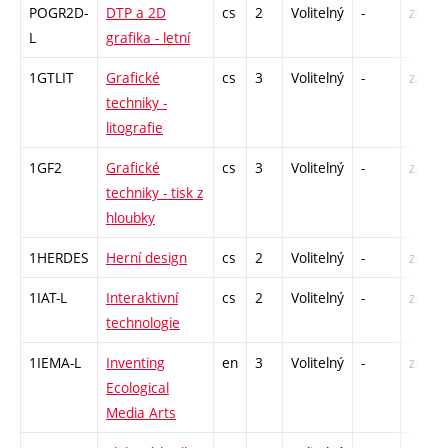
POGR2D-
DTP a 2D
cs
2
Volitelný
-
zá
L
grafika - letní
1GTLIT
Grafické
cs
3
Volitelný
-
zá
techniky -
litografie
1GF2
Grafické
cs
3
Volitelný
-
zá
techniky - tisk z
hloubky
1HERDES
Herní design
cs
2
Volitelný
-
zá
1IAT-L
Interaktivní
cs
2
Volitelný
-
zá
technologie
1IEMA-L
Inventing
en
3
Volitelný
-
zá
Ecological
Media Arts