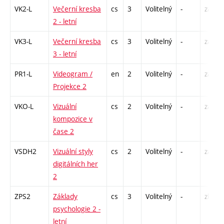
VK2-L
Večerní kresba
cs
3
Volitelný
-
zá,zk
2 - letní
VK3-L
Večerní kresba
cs
3
Volitelný
-
zá,zk
3 - letní
PR1-L
Videogram /
en
2
Volitelný
-
zá
Projekce 2
VKO-L
Vizuální
cs
2
Volitelný
-
zá
kompozice v
čase 2
VSDH2
Vizuální styly
cs
2
Volitelný
-
zá
digitálních her
2
ZPS2
Základy
cs
3
Volitelný
-
zk
psychologie 2 -
letní