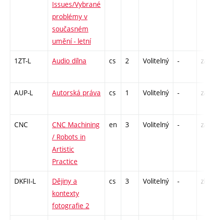
Issues/Vybrané
problémy v
současném
umění - letní
1ZT-L
Audio dílna
cs
2
Volitelný
-
zá
AUP-L
Autorská práva
cs
1
Volitelný
-
zá
CNC
CNC Machining
en
3
Volitelný
-
zá
/ Robots in
Artistic
Practice
DKFII-L
Dějiny a
cs
3
Volitelný
-
zk
kontexty
fotografie 2