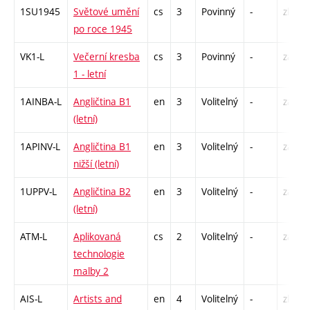
1SU1945
Světové umění
cs
3
Povinný
-
zk
po roce 1945
VK1-L
Večerní kresba
cs
3
Povinný
-
zá,zk
1 - letní
1AINBA-L
Angličtina B1
en
3
Volitelný
-
zá,zk
(letní)
1APINV-L
Angličtina B1
en
3
Volitelný
-
zá,zk
nižší (letní)
1UPPV-L
Angličtina B2
en
3
Volitelný
-
zá,zk
(letní)
ATM-L
Aplikovaná
cs
2
Volitelný
-
zá
technologie
malby 2
AIS-L
Artists and
en
4
Volitelný
-
zk