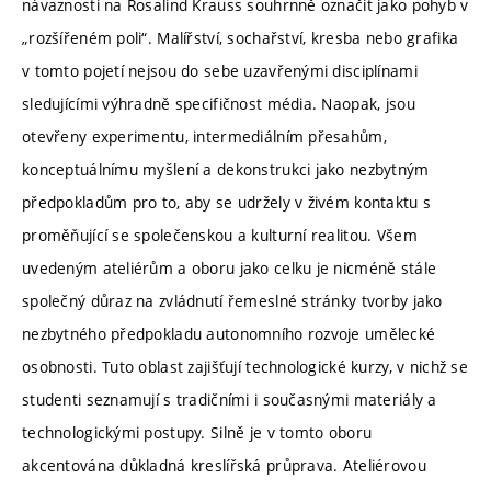
návaznosti na Rosalind Krauss souhrnně označit jako pohyb v
„rozšířeném poli“. Malířství, sochařství, kresba nebo grafika
v tomto pojetí nejsou do sebe uzavřenými disciplínami
sledujícími výhradně specifičnost média. Naopak, jsou
otevřeny experimentu, intermediálním přesahům,
konceptuálnímu myšlení a dekonstrukci jako nezbytným
předpokladům pro to, aby se udržely v živém kontaktu s
proměňující se společenskou a kulturní realitou. Všem
uvedeným ateliérům a oboru jako celku je nicméně stále
společný důraz na zvládnutí řemeslné stránky tvorby jako
nezbytného předpokladu autonomního rozvoje umělecké
osobnosti. Tuto oblast zajišťují technologické kurzy, v nichž se
studenti seznamují s tradičními i současnými materiály a
technologickými postupy. Silně je v tomto oboru
akcentována důkladná kreslířská průprava. Ateliérovou