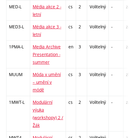
MED-L
Média akce 2 -
cs
2
Volitelný
-
zá
letní
MED3-L
Média akce 3 -
cs
2
Volitelný
-
zá
letní
1PMA-L
Media Archive
en
3
Volitelný
-
zá
Presentation -
summer
MUUM
Móda v umění
cs
3
Volitelný
-
zk
– umění v
módě
1MWT-L
Modulární
cs
2
Volitelný
-
zá
výuka
(workshopy) 2 /
Žák
MWT4
Modulární
cs
2
Volitelný
-
zá