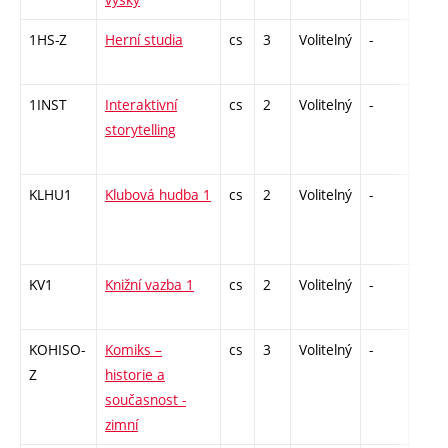
1HS-Z
Herní studia
cs
3
Volitelný
-
zk
1INST
Interaktivní
cs
2
Volitelný
-
zá
storytelling
KLHU1
Klubová hudba 1
cs
2
Volitelný
-
zá
KV1
Knižní vazba 1
cs
2
Volitelný
-
zá
KOHISO-
Komiks –
cs
3
Volitelný
-
zk
Z
historie a
současnost -
zimní