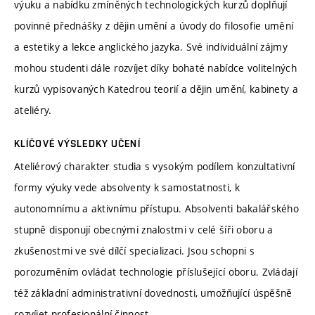
výuku a nabídku zmíněných technologických kurzů doplňují
povinné přednášky z dějin umění a úvody do filosofie umění
a estetiky a lekce anglického jazyka. Své individuální zájmy
mohou studenti dále rozvíjet díky bohaté nabídce volitelných
kurzů vypisovaných Katedrou teorií a dějin umění, kabinety a
ateliéry.
KLÍČOVÉ VÝSLEDKY UČENÍ
Ateliérový charakter studia s vysokým podílem konzultativní
formy výuky vede absolventy k samostatnosti, k
autonomnímu a aktivnímu přístupu. Absolventi bakalářského
stupně disponují obecnými znalostmi v celé šíři oboru a
zkušenostmi ve své dílčí specializaci. Jsou schopni s
porozuměním ovládat technologie příslušející oboru. Zvládají
též základní administrativní dovednosti, umožňující úspěšně
rozvíjet profesionální činnost.