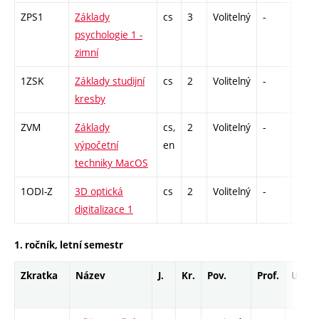
ZPS1
Základy
cs
3
Volitelný
-
zk
psychologie 1 -
zimní
1ZSK
Základy studijní
cs
2
Volitelný
-
zá
kresby
ZVM
Základy
cs,
2
Volitelný
-
zá
výpočetní
en
techniky MacOS
1ODI-Z
3D optická
cs
2
Volitelný
-
zá
digitalizace 1
1. ročník, letní semestr
Zkratka
Název
J.
Kr.
Pov.
Prof.
Uk.