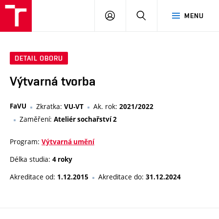
VUT
PŘIHLÁSIT
HLEDAT
MENU
SE
DETAIL OBORU
Výtvarná tvorba
FaVU
Zkratka:
Ak. rok:
VU-VT
2021/2022
Zaměření:
Ateliér sochařství 2
Program:
Výtvarná umění
Délka studia:
4 roky
Akreditace od:
Akreditace do:
1.12.2015
31.12.2024