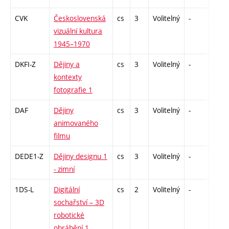
CVK
Československá
cs
3
Volitelný
-
zk
vizuální kultura
1945–1970
DKFI-Z
Dějiny a
cs
3
Volitelný
-
zk
kontexty
fotografie 1
DAF
Dějiny
cs
3
Volitelný
-
zk
animovaného
filmu
DEDE1-Z
Dějiny designu 1
cs
3
Volitelný
-
zk
- zimní
1DS-L
Digitální
cs
2
Volitelný
-
zá
sochařství – 3D
robotické
obrábění 1