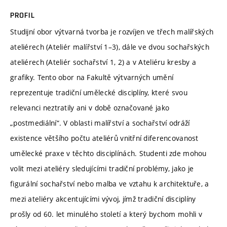
PROFIL
Studijní obor výtvarná tvorba je rozvíjen ve třech malířských
ateliérech (Ateliér malířství 1–3), dále ve dvou sochařských
ateliérech (Ateliér sochařství 1, 2) a v Ateliéru kresby a
grafiky. Tento obor na Fakultě výtvarných umění
reprezentuje tradiční umělecké disciplíny, které svou
relevanci neztratily ani v době označované jako
„postmediální“. V oblasti malířství a sochařství odráží
existence většího počtu ateliérů vnitřní diferencovanost
umělecké praxe v těchto disciplínách. Studenti zde mohou
volit mezi ateliéry sledujícími tradiční problémy, jako je
figurální sochařství nebo malba ve vztahu k architektuře, a
mezi ateliéry akcentujícími vývoj, jímž tradiční disciplíny
prošly od 60. let minulého století a který bychom mohli v