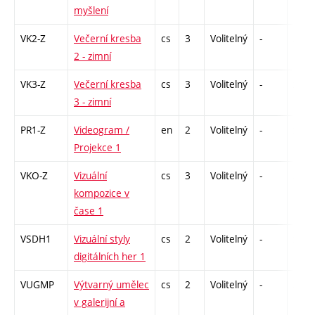
myšlení
VK2-Z
Večerní kresba
cs
3
Volitelný
-
zá
2 - zimní
VK3-Z
Večerní kresba
cs
3
Volitelný
-
zá
3 - zimní
PR1-Z
Videogram /
en
2
Volitelný
-
zá
Projekce 1
VKO-Z
Vizuální
cs
3
Volitelný
-
zk
kompozice v
čase 1
VSDH1
Vizuální styly
cs
2
Volitelný
-
zá
digitálních her 1
VUGMP
Výtvarný umělec
cs
2
Volitelný
-
zá
v galerijní a