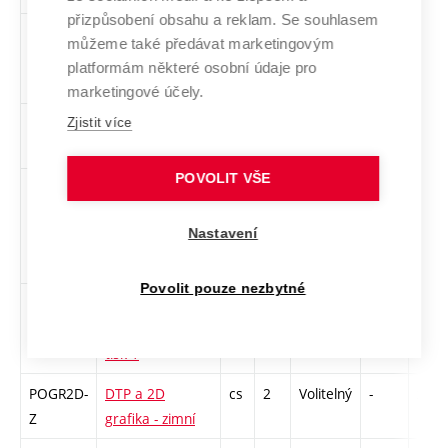
přizpůsobení obsahu a reklam. Se souhlasem
DAF
Dějiny
cs
3
Volitelný
-
zk
můžeme také předávat marketingovým
animovaného
platformám některé osobní údaje pro
filmu
marketingové účely.
DEDE1-Z
Dějiny designu 1
cs
3
Volitelný
-
zk
Zjistit více
- zimní
POVOLIT VŠE
1DS-L
Digitální
cs
2
Volitelný
-
zá
sochařství – 3D
Nastavení
robotické
obrábění 1
Povolit pouze nezbytné
1DS-Z
Digitální
cs
2
Volitelný
-
zá
sochařství - 3D
tisk 1
POGR2D-
DTP a 2D
cs
2
Volitelný
-
zá
Z
grafika - zimní