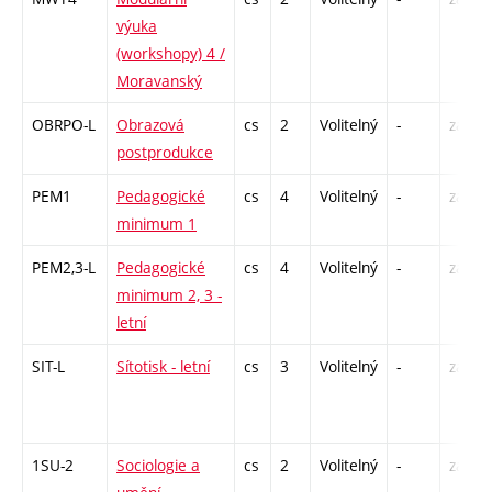
výuka
(workshopy) 4 /
Moravanský
OBRPO-L
Obrazová
cs
2
Volitelný
-
zá
postprodukce
PEM1
Pedagogické
cs
4
Volitelný
-
zá
minimum 1
PEM2,3-L
Pedagogické
cs
4
Volitelný
-
zá
minimum 2, 3 -
letní
SIT-L
Sítotisk - letní
cs
3
Volitelný
-
zá
1SU-2
Sociologie a
cs
2
Volitelný
-
zá