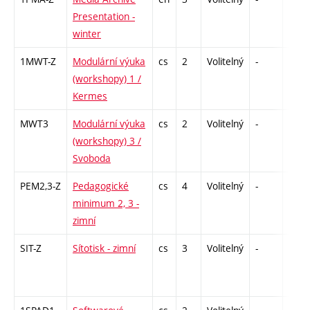
Presentation -
winter
1MWT-Z
Modulární výuka
cs
2
Volitelný
-
zá
(workshopy) 1 /
Kermes
MWT3
Modulární výuka
cs
2
Volitelný
-
zá
(workshopy) 3 /
Svoboda
PEM2,3-Z
Pedagogické
cs
4
Volitelný
-
zá
minimum 2, 3 -
zimní
SIT-Z
Sítotisk - zimní
cs
3
Volitelný
-
zá