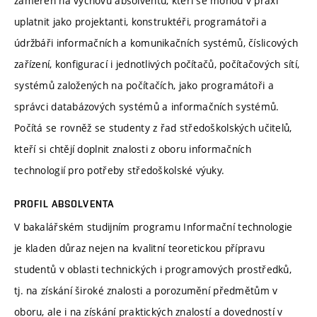
zaměřen na výchovu absolventů, kteří se mohou v praxi
uplatnit jako projektanti, konstruktéři, programátoři a
údržbáři informačních a komunikačních systémů, číslicových
zařízení, konfigurací i jednotlivých počítačů, počítačových sítí,
systémů založených na počítačích, jako programátoři a
správci databázových systémů a informačních systémů.
Počítá se rovněž se studenty z řad středoškolských učitelů,
kteří si chtějí doplnit znalosti z oboru informačních
technologií pro potřeby středoškolské výuky.
PROFIL ABSOLVENTA
V bakalářském studijním programu Informační technologie
je kladen důraz nejen na kvalitní teoretickou přípravu
studentů v oblasti technických i programových prostředků,
tj. na získání široké znalosti a porozumění předmětům v
oboru, ale i na získání praktických znalostí a dovedností v