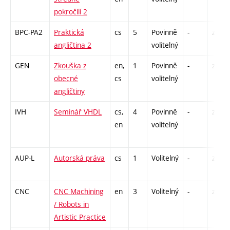
pokročilí 2
BPC-PA2
Praktická
cs
5
Povinně
-
zk
angličtina 2
volitelný
GEN
Zkouška z
en,
1
Povinně
-
zk
obecné
cs
volitelný
angličtiny
IVH
Seminář VHDL
cs,
4
Povinně
-
zá
en
volitelný
AUP-L
Autorská práva
cs
1
Volitelný
-
zá
CNC
CNC Machining
en
3
Volitelný
-
zá
/ Robots in
Artistic Practice