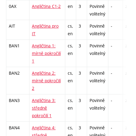
0AX
Angličtina C1-2
en
3
Povinně
-
zá,zk
volitelný
AIT
Angličtina pro
cs,
3
Povinně
-
zá,zk
IT
en
volitelný
BAN1
Angličtina 1:
cs,
3
Povinně
-
zá,zk
mírně pokročilí
en
volitelný
1
BAN2
Angličtina 2:
cs,
3
Povinně
-
zá,zk
mírně pokročilí
en
volitelný
2
BAN3
Angličtina 3:
cs,
3
Povinně
-
zá,zk
středně
en
volitelný
pokročilí 1
BAN4
Angličtina 4:
cs,
3
Povinně
-
zá,zk
středně
en
volitelný