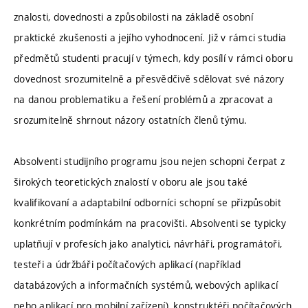
znalosti, dovednosti a způsobilosti na základě osobní
praktické zkušenosti a jejího vyhodnocení. Již v rámci studia
předmětů studenti pracují v týmech, kdy posílí v rámci oboru
dovednost srozumitelně a přesvědčivě sdělovat své názory
na danou problematiku a řešení problémů a zpracovat a
srozumitelně shrnout názory ostatních členů týmu.
Absolventi studijního programu jsou nejen schopni čerpat z
širokých teoretických znalostí v oboru ale jsou také
kvalifikovaní a adaptabilní odborníci schopní se přizpůsobit
konkrétním podmínkám na pracovišti. Absolventi se typicky
uplatňují v profesích jako analytici, návrháři, programátoři,
testeři a údržbáři počítačových aplikací (například
databázových a informačních systémů, webových aplikací
nebo aplikací pro mobilní zařízení), konstruktéři počítačových