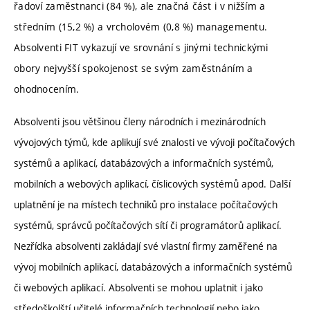
řadoví zaměstnanci (84 %), ale značná část i v nižším a
středním (15,2 %) a vrcholovém (0,8 %) managementu.
Absolventi FIT vykazují ve srovnání s jinými technickými
obory nejvyšší spokojenost se svým zaměstnáním a
ohodnocením.
Absolventi jsou většinou členy národních i mezinárodních
vývojových týmů, kde aplikují své znalosti ve vývoji počítačových
systémů a aplikací, databázových a informačních systémů,
mobilních a webových aplikací, číslicových systémů apod. Další
uplatnění je na místech techniků pro instalace počítačových
systémů, správců počítačových sítí či programátorů aplikací.
Nezřídka absolventi zakládají své vlastní firmy zaměřené na
vývoj mobilních aplikací, databázových a informačních systémů
či webových aplikací. Absolventi se mohou uplatnit i jako
středoškolští učitelé informačních technologií nebo jako