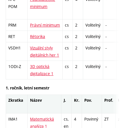
POM
minimum
PRM
Právní minimum
cs
2
Volitelný
-
zá
RET
Rétorika
cs
2
Volitelný
-
zá
VSDH1
Vizuální styly
cs
2
Volitelný
-
zá
digitálních her 1
1ODI-Z
3D optická
cs
2
Volitelný
-
zá
digitalizace 1
1. ročník, letní semestr
Zkratka
Název
J.
Kr.
Pov.
Prof.
Uk.
IMA1
Matematická
cs,
4
Povinný
ZT
zá,zk
analýza 1
en