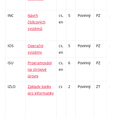
INC
Návrh
cs,
5
Povinný
PZ
zá,zk
číslicových
en
systémů
IOS
Operační
cs,
5
Povinný
PZ
zá,zk
systémy
en
ISU
Programování
cs,
6
Povinný
PZ
zá,zk
na strojové
en
úrovni
IZLO
Základy logiky
cs
2
Povinný
ZT
zk
pro informatiky