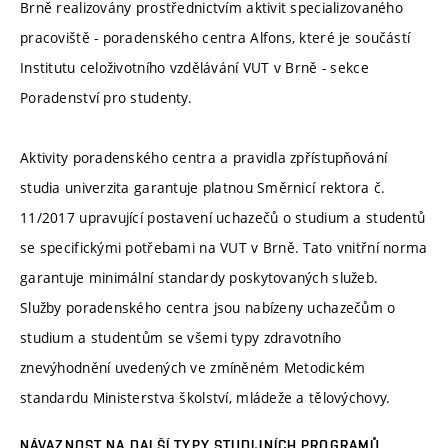
Brně realizovány prostřednictvím aktivit specializovaného
pracoviště - poradenského centra Alfons, které je součástí
Institutu celoživotního vzdělávání VUT v Brně - sekce
Poradenství pro studenty.
Aktivity poradenského centra a pravidla zpřístupňování
studia univerzita garantuje platnou Směrnicí rektora č.
11/2017 upravující postavení uchazečů o studium a studentů
se specifickými potřebami na VUT v Brně. Tato vnitřní norma
garantuje minimální standardy poskytovaných služeb.
Služby poradenského centra jsou nabízeny uchazečům o
studium a studentům se všemi typy zdravotního
znevýhodnění uvedených ve zmíněném Metodickém
standardu Ministerstva školství, mládeže a tělovýchovy.
NÁVAZNOST NA DALŠÍ TYPY STUDIJNÍCH PROGRAMŮ