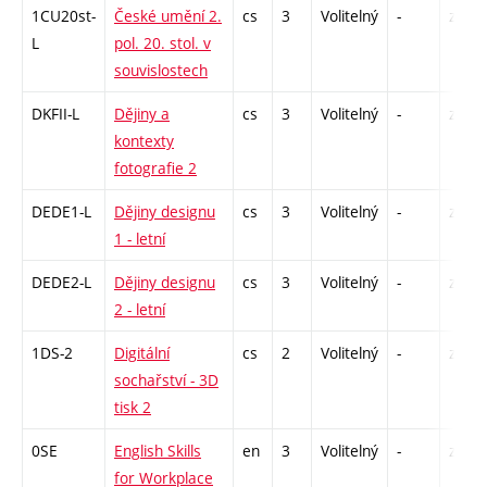
1CU20st-
České umění 2.
cs
3
Volitelný
-
zk
L
pol. 20. stol. v
souvislostech
DKFII-L
Dějiny a
cs
3
Volitelný
-
zk
kontexty
fotografie 2
DEDE1-L
Dějiny designu
cs
3
Volitelný
-
zk
1 - letní
DEDE2-L
Dějiny designu
cs
3
Volitelný
-
zk
2 - letní
1DS-2
Digitální
cs
2
Volitelný
-
zá
sochařství - 3D
tisk 2
0SE
English Skills
en
3
Volitelný
-
zá,zk
for Workplace