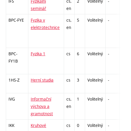
IFS
Fyzikální
cs,
2
Volitelný
-
zá
seminář
en
BPC-FYE
Fyzika v
cs,
5
Volitelný
-
zá,zk
elektrotechnice
en
BPC-
Fyzika 1
cs
6
Volitelný
-
zá,zk
FY1B
1HS-Z
Herní studia
cs
3
Volitelný
-
zk
IVG
Informační
cs,
1
Volitelný
-
zá
výchova a
en
gramotnost
IKK
Kruhové
cs
0
Volitelný
-
-DD