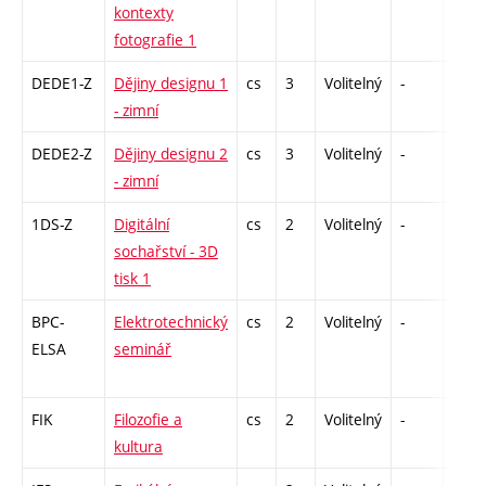
kontexty
fotografie 1
DEDE1-Z
Dějiny designu 1
cs
3
Volitelný
-
zk
- zimní
DEDE2-Z
Dějiny designu 2
cs
3
Volitelný
-
zk
- zimní
1DS-Z
Digitální
cs
2
Volitelný
-
zá
sochařství - 3D
tisk 1
BPC-
Elektrotechnický
cs
2
Volitelný
-
zá
ELSA
seminář
FIK
Filozofie a
cs
2
Volitelný
-
zá
kultura