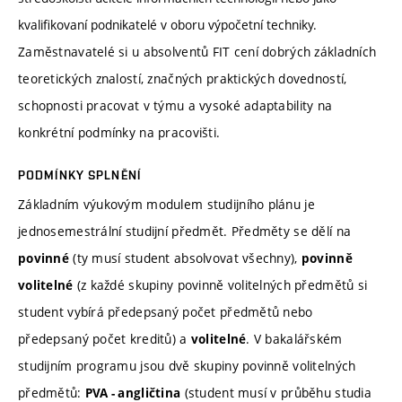
kvalifikovaní podnikatelé v oboru výpočetní techniky.
Zaměstnavatelé si u absolventů FIT cení dobrých základních
teoretických znalostí, značných praktických dovedností,
schopnosti pracovat v týmu a vysoké adaptability na
konkrétní podmínky na pracovišti.
PODMÍNKY SPLNĚNÍ
Základním výukovým modulem studijního plánu je
jednosemestrální studijní předmět. Předměty se dělí na
(ty musí student absolvovat všechny),
povinné
povinně
(z každé skupiny povinně volitelných předmětů si
volitelné
student vybírá předepsaný počet předmětů nebo
předepsaný počet kreditů) a
. V bakalářském
volitelné
studijním programu jsou dvě skupiny povinně volitelných
předmětů:
(student musí v průběhu studia
PVA - angličtina