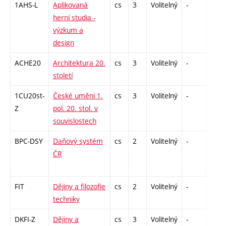
1AHS-L
Aplikovaná
cs
3
Volitelný
-
zk
herní studia -
výzkum a
design
ACHE20
Architektura 20.
cs
3
Volitelný
-
zk
století
1CU20st-
České umění 1.
cs
3
Volitelný
-
zk
Z
pol. 20. stol. v
souvislostech
BPC-DSY
Daňový systém
cs
2
Volitelný
-
kl
ČR
FIT
Dějiny a filozofie
cs
2
Volitelný
-
zá
techniky
DKFI-Z
Dějiny a
cs
3
Volitelný
-
zk