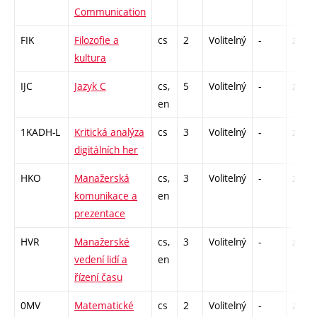
Communication
FIK
Filozofie a
cs
2
Volitelný
-
zá
kultura
IJC
Jazyk C
cs,
5
Volitelný
-
zk
en
1KADH-L
Kritická analýza
cs
3
Volitelný
-
zk
digitálních her
HKO
Manažerská
cs,
3
Volitelný
-
zá
komunikace a
en
prezentace
HVR
Manažerské
cs,
3
Volitelný
-
zá
vedení lidí a
en
řízení času
0MV
Matematické
cs
2
Volitelný
-
zá