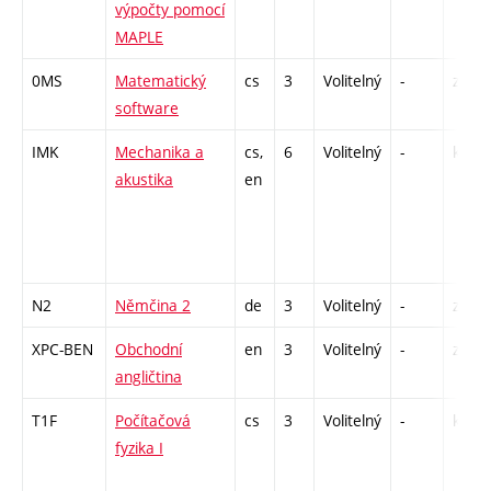
výpočty pomocí
MAPLE
0MS
Matematický
cs
3
Volitelný
-
zá
software
IMK
Mechanika a
cs,
6
Volitelný
-
kl
akustika
en
N2
Němčina 2
de
3
Volitelný
-
zá,zk
XPC-BEN
Obchodní
en
3
Volitelný
-
zá,zk
angličtina
T1F
Počítačová
cs
3
Volitelný
-
kl
fyzika I