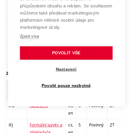
ITY
Typografie a
cs,
4
Volitelný
-
kl
přizpůsobení obsahu a reklam. Se souhlasem
publikování
en
můžeme také předávat marketingovým
platformám některé osobní údaje pro
VSDH2
Vizuální styly
cs
2
Volitelný
-
zá
marketingové účely.
digitálních her
Zjistit více
2
1ODI-L
3D optická
cs
2
Volitelný
-
zá
POVOLIT VŠE
digitalizace 2
Nastavení
2. ročník, zimní semestr
Povolit pouze nezbytné
Zkratka
Název
J.
Kr.
Pov.
Prof.
Uk.
IAL
Algoritmy
cs,
5
Povinný
ZT
zá,zk
en
IFJ
Formální jazyky a
cs,
5
Povinný
ZT
zá,zk
překladače
en