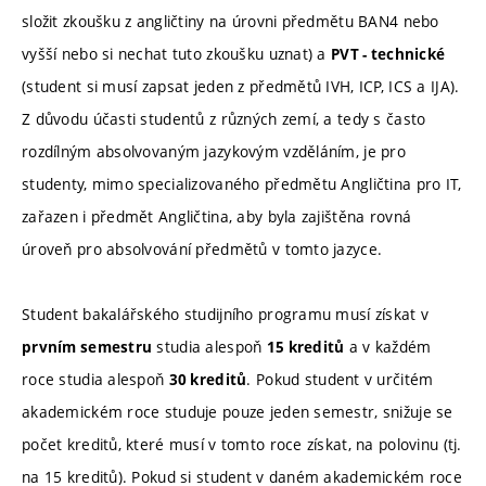
složit zkoušku z angličtiny na úrovni předmětu BAN4 nebo
vyšší nebo si nechat tuto zkoušku uznat) a
PVT - technické
(student si musí zapsat jeden z předmětů IVH, ICP, ICS a IJA).
Z důvodu účasti studentů z různých zemí, a tedy s často
rozdílným absolvovaným jazykovým vzděláním, je pro
studenty, mimo specializovaného předmětu Angličtina pro IT,
zařazen i předmět Angličtina, aby byla zajištěna rovná
úroveň pro absolvování předmětů v tomto jazyce.
Student bakalářského studijního programu musí získat v
studia alespoň
a v každém
prvním semestru
15 kreditů
roce studia alespoň
. Pokud student v určitém
30 kreditů
akademickém roce studuje pouze jeden semestr, snižuje se
počet kreditů, které musí v tomto roce získat, na polovinu (tj.
na 15 kreditů). Pokud si student v daném akademickém roce