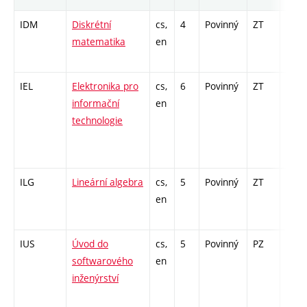
IDM
Diskrétní
cs,
4
Povinný
ZT
zá,zk
matematika
en
IEL
Elektronika pro
cs,
6
Povinný
ZT
zá,zk
informační
en
technologie
ILG
Lineární algebra
cs,
5
Povinný
ZT
zá,zk
en
IUS
Úvod do
cs,
5
Povinný
PZ
zá,zk
softwarového
en
inženýrství