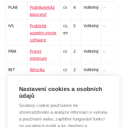
PLAB
Podnikatelská
cs
4
Volitelný
-
kl
laboratoř
IVS
Praktické
cs,
5
Volitelný
-
kl
aspekty vývoje
en
software
PRM
Právní
cs
2
Volitelný
-
zá
minimum
RET
Rétorika
cs
2
Volitelný
-
zá
ISJ
Skriptovací
cs,
5
Volitelný
-
zk
jazyky
en
Nastavení cookies a osobních
údajů
ITW
Tvorba
cs,
5
Volitelný
-
kl
Soubory cookie používáme ke
webových
en
shromažďování a analýze informací o výkonu
stránek
a používání webu, zajištění fungování funkcí
ze sociálních médií a ke zlepšení a