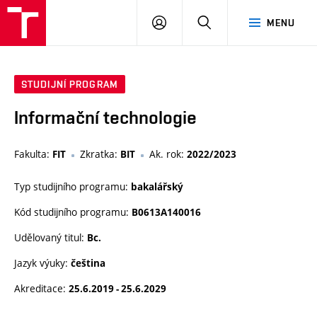
VUT
PŘIHLÁSIT
HLEDAT
MENU
SE
STUDIJNÍ PROGRAM
Informační technologie
Fakulta:
Zkratka:
Ak. rok:
FIT
BIT
2022/2023
Typ studijního programu:
bakalářský
Kód studijního programu:
B0613A140016
Udělovaný titul:
Bc.
Jazyk výuky:
čeština
Akreditace:
25.6.2019 - 25.6.2029