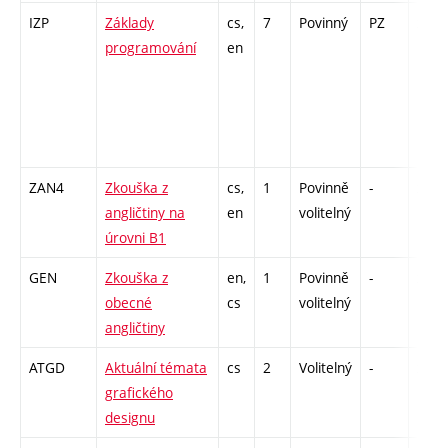
IZP
Základy
cs,
7
Povinný
PZ
zá,zk
programování
en
ZAN4
Zkouška z
cs,
1
Povinně
-
zk
angličtiny na
en
volitelný
úrovni B1
GEN
Zkouška z
en,
1
Povinně
-
zk
obecné
cs
volitelný
angličtiny
ATGD
Aktuální témata
cs
2
Volitelný
-
zá
grafického
designu