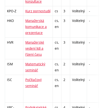
konzultace
KPO-Z
Kurz pornostudií
cs
3
Volitelný
-
zk
HKO
Manažerská
cs,
3
Volitelný
-
zá
komunikace a
en
prezentace
HVR
Manažerské
cs,
3
Volitelný
-
zá
vedení lidí a
en
řízení času
ISM
Matematický
cs,
2
Volitelný
-
zá
seminář
en
ISC
Počítačový
cs,
2
Volitelný
-
zá
seminář
en
XPC-
Podnikatelské
cs
4
Volitelný
-
zá