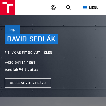
VUT
PŘIHLÁSIT
HLEDAT
MENU
SE
Ing.
DAVID
SEDLÁK
FIT, VK AS FIT DO VUT – ČLEN
+420 54114 1361
isedlak@fit.vut.cz
ODESLAT VUT ZPRÁVU