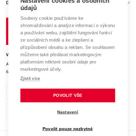
Nastavení cookies a osobních
Mezinárodní vědecká rada
O UNIVERZITĚ
Doktorské studium
Podpora podnikání
E-přihláška
údajů
Zahraniční spolupráce
Systém zajišťování kvality výzkumu
Profil univerzity
Soubory cookie používáme ke
Spolupráce se školami
Vysoké
Výzkumné infrastruktury
shromažďování a analýze informací o výkonu
Udržitelná univerzita
učení
Služby univerzity
Transfer znalostí
a používání webu, zajištění fungování funkcí
technické
Podnikavá univerzita / ContriBUTe
Mezinárodní dohody
ze sociálních médií a ke zlepšení a
Open Science
v
Bezpečná univerzita
přizpůsobení obsahu a reklam. Se souhlasem
Univerzitní sítě
Brně
Projekty
můžeme také předávat marketingovým
VYSOKÉ UČENÍ TECHNICKÉ V BRNĚ
Vyznamenání
platformám některé osobní údaje pro
Projekty ze strukturálních fondů
Antonínská 548/1
www.vut.cz
marketingové účely.
Organizační struktura
602 00 Brno
vut@vutbr.cz
Specifický výzkum
Zjistit více
Úřední deska
Ochrana osobních údajů
POVOLIT VŠE
(externí
Pracovní příležitosti
Nastavení
odkaz)
Podpora a rozvoj zaměstnanců a studujících
Povolit pouze nezbytné
Rovné příležitosti