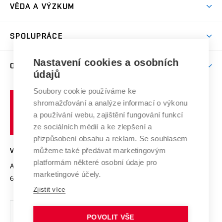
Dny otevřených dveří
VĚDA A VÝZKUM
Sport na VUT
(externí
Studijní programy
Poplatky za studium
Uznání zahraničního vzdělání
Knihovny
Aktivity pro juniory
Studentský život
odkaz)
Věda a výzkum na VUT
Harmonogram akademického roku
Zpracování osobních údajů studentů
Sociální bezpečí
SPOLUPRÁCE
Celoživotní vzdělávání
Brno
Podpora excelence
Závěrečné práce
Studium bez bariér
Zpracování osobních údajů uchazečů o studium
Firemní spolupráce
Mezinárodní vědecká rada
Nastavení cookies a osobních
O UNIVERZITĚ
Doktorské studium
Podpora podnikání
E-přihláška
údajů
Zahraniční spolupráce
Systém zajišťování kvality výzkumu
Profil univerzity
Spolupráce se školami
Soubory cookie používáme ke
Vysoké
Výzkumné infrastruktury
shromažďování a analýze informací o výkonu
Udržitelná univerzita
učení
Služby univerzity
Transfer znalostí
a používání webu, zajištění fungování funkcí
technické
Podnikavá univerzita / ContriBUTe
Mezinárodní dohody
ze sociálních médií a ke zlepšení a
Open Science
v
Bezpečná univerzita
přizpůsobení obsahu a reklam. Se souhlasem
Univerzitní sítě
Brně
Projekty
můžeme také předávat marketingovým
VYSOKÉ UČENÍ TECHNICKÉ V BRNĚ
Vyznamenání
platformám některé osobní údaje pro
Projekty ze strukturálních fondů
Antonínská 548/1
www.vut.cz
marketingové účely.
Organizační struktura
602 00 Brno
vut@vutbr.cz
Specifický výzkum
Zjistit více
Úřední deska
Ochrana osobních údajů
POVOLIT VŠE