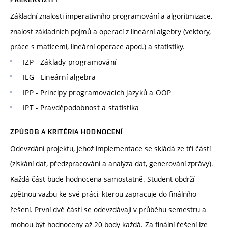
Základní znalosti imperativního programování a algoritmizace,
znalost základních pojmů a operací z lineární algebry (vektory,
práce s maticemi, lineární operace apod.) a statistiky.
IZP - Základy programování
ILG - Lineární algebra
IPP - Principy programovacích jazyků a OOP
IPT - Pravděpodobnost a statistika
ZPŮSOB A KRITÉRIA HODNOCENÍ
Odevzdání projektu, jehož implementace se skládá ze tří částí
(získání dat, předzpracování a analýza dat, generování zprávy).
Každá část bude hodnocena samostatně. Student obdrží
zpětnou vazbu ke své práci, kterou zapracuje do finálního
řešení. První dvě části se odevzdávají v průběhu semestru a
mohou být hodnoceny až 20 body každá. Za finální řešení lze