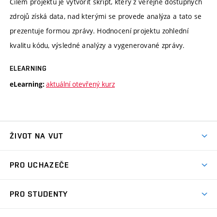
Cílem projektu je vytvořit skript, který z veřejně dostupných
zdrojů získá data, nad kterými se provede analýza a tato se
prezentuje formou zprávy. Hodnocení projektu zohlední
kvalitu kódu, výsledné analýzy a vygenerované zprávy.
ELEARNING
aktuální otevřený kurz
eLearning:
ŽIVOT NA VUT
Atmosféra VUT
PRO UCHAZEČE
Prostory školy
Proč na VUT
Koleje
PRO STUDENTY
Studijní programy
Stravování
Předměty
Studijní předpisy
Studium a stáže v zahraničí
Stipendia