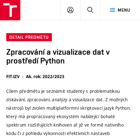
VUT
PŘIHLÁSIT
HLEDAT
MENU
SE
DETAIL PŘEDMĚTU
Zpracování a vizualizace dat v
prostředí Python
FIT-IZV
Ak. rok: 2022/2023
Cílem předmětu je seznámit studenty s problematikou
získávání, zpracování, analýzy a vizualizace dat. Z možných
nástrojů byl zvolen multiplatformní skriptovací jazyk Python,
který má propracovaný ekosystém nabízející bohaté
spektrum rozšiřujících knihoven ať již ve formě nativního
kódu či z pohledu výkonnosti efektivních nástaveb