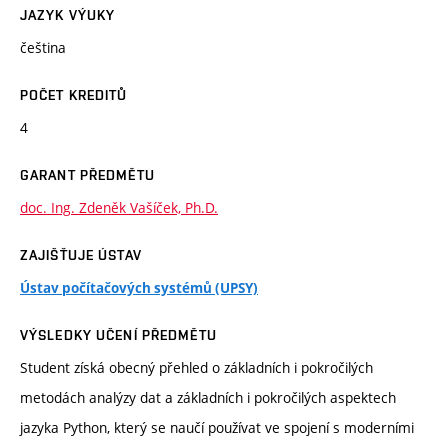
JAZYK VÝUKY
čeština
POČET KREDITŮ
4
GARANT PŘEDMĚTU
doc. Ing. Zdeněk Vašíček, Ph.D.
ZAJIŠŤUJE ÚSTAV
Ústav počítačových systémů (UPSY)
VÝSLEDKY UČENÍ PŘEDMĚTU
Student získá obecný přehled o základních i pokročilých
metodách analýzy dat a základních i pokročilých aspektech
jazyka Python, který se naučí používat ve spojení s moderními