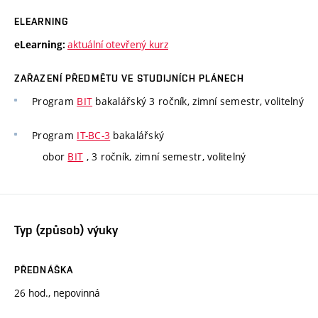
ELEARNING
aktuální otevřený kurz
eLearning:
ZAŘAZENÍ PŘEDMĚTU VE STUDIJNÍCH PLÁNECH
Program
BIT
bakalářský 3 ročník, zimní semestr, volitelný
Program
IT-BC-3
bakalářský
obor
BIT
, 3 ročník, zimní semestr, volitelný
Typ (způsob) výuky
PŘEDNÁŠKA
26 hod., nepovinná