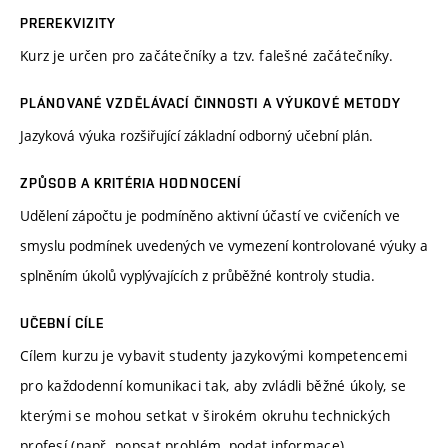
PREREKVIZITY
Kurz je určen pro začátečníky a tzv. falešné začátečníky.
PLÁNOVANÉ VZDĚLÁVACÍ ČINNOSTI A VÝUKOVÉ METODY
Jazyková výuka rozšiřující základní odborný učební plán.
ZPŮSOB A KRITÉRIA HODNOCENÍ
Udělení zápočtu je podmíněno aktivní účastí ve cvičeních ve
smyslu podmínek uvedených ve vymezení kontrolované výuky a
splněním úkolů vyplývajících z průběžné kontroly studia.
UČEBNÍ CÍLE
Cílem kurzu je vybavit studenty jazykovými kompetencemi
pro každodenní komunikaci tak, aby zvládli běžné úkoly, se
kterými se mohou setkat v širokém okruhu technických
profesí (např. popsat problém, podat informace).