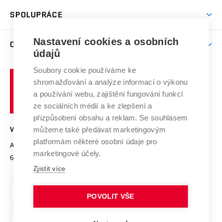
Studentský život
odkaz)
Věda a výzkum na VUT
Harmonogram akademického roku
Zpracování osobních údajů studentů
Sociální bezpečí
SPOLUPRÁCE
Celoživotní vzdělávání
Brno
Podpora excelence
Závěrečné práce
Studium bez bariér
Zpracování osobních údajů uchazečů o studium
Firemní spolupráce
Mezinárodní vědecká rada
Nastavení cookies a osobních
O UNIVERZITĚ
Doktorské studium
Podpora podnikání
E-přihláška
údajů
Zahraniční spolupráce
Systém zajišťování kvality výzkumu
Profil univerzity
Spolupráce se školami
Soubory cookie používáme ke
Vysoké
Výzkumné infrastruktury
shromažďování a analýze informací o výkonu
Udržitelná univerzita
učení
Služby univerzity
Transfer znalostí
a používání webu, zajištění fungování funkcí
technické
Podnikavá univerzita / ContriBUTe
Mezinárodní dohody
ze sociálních médií a ke zlepšení a
Open Science
v
Bezpečná univerzita
přizpůsobení obsahu a reklam. Se souhlasem
Univerzitní sítě
Brně
Projekty
můžeme také předávat marketingovým
VYSOKÉ UČENÍ TECHNICKÉ V BRNĚ
Vyznamenání
platformám některé osobní údaje pro
Projekty ze strukturálních fondů
Antonínská 548/1
www.vut.cz
marketingové účely.
Organizační struktura
602 00 Brno
vut@vutbr.cz
Specifický výzkum
Zjistit více
Úřední deska
Ochrana osobních údajů
POVOLIT VŠE
(externí
Pracovní příležitosti