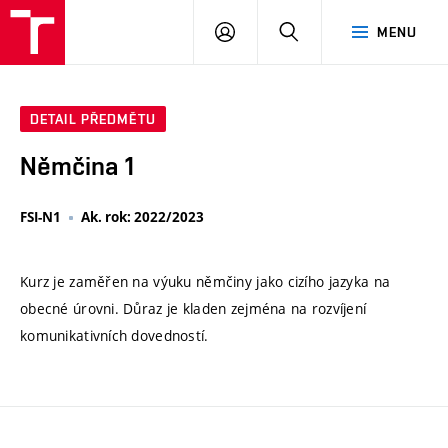
VUT
PŘIHLÁSIT
HLEDAT
MENU
SE
DETAIL PŘEDMĚTU
Němčina 1
FSI-N1
Ak. rok: 2022/2023
Kurz je zaměřen na výuku němčiny jako cizího jazyka na
obecné úrovni. Důraz je kladen zejména na rozvíjení
komunikativních dovedností.