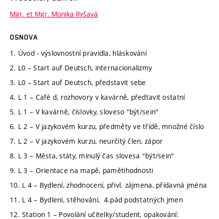
Mgr. et Mgr. Monika Ryšavá
OSNOVA
1. Úvod - výslovnostní pravidla, hláskování
2. L0 – Start auf Deutsch, internacionalizmy
3. L0 – Start auf Deutsch, představit sebe
4. L 1 – Café d, rozhovory v kavárně, předtavit ostatní
5. L 1 – V kavárně, číslovky, sloveso "být/sein"
6. L 2 – V jazykovém kurzu, předměty ve třídě, množné číslo
7. L 2 – V jazykovém kurzu, neurčitý člen, zápor
8. L 3 – Města, státy, minulý čas slovesa "být/sein"
9. L 3 – Orientace na mapě, pamětihodnosti
10. L 4 – Bydlení, zhodnocení, přivl. zájmena, přídavná jména
11. L 4 – Bydlení, stěhování, 4.pád podstatných jmen
12. Station 1 – Povolání učitelky/student, opakování: