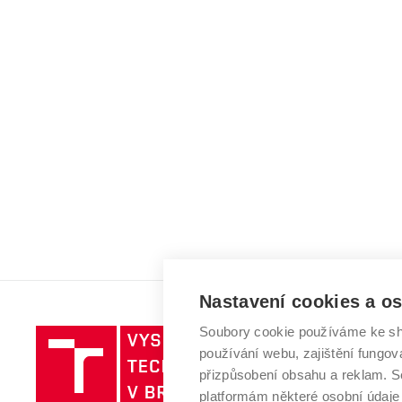
Nastavení cookies a o
Soubory cookie používáme ke sh
Vysoké
používání webu, zajištění fungová
učení
přizpůsobení obsahu a reklam.
technické
platformám některé osobní údaje