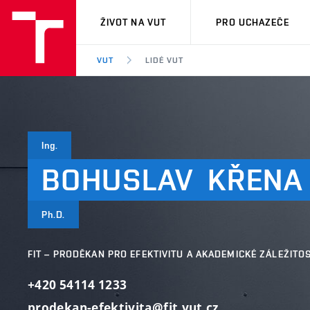
VUT
ŽIVOT NA VUT
PRO UCHAZEČE
VUT
LIDÉ VUT
Ing.
BOHUSLAV
KŘENA
Ph.D.
FIT – PRODĚKAN PRO EFEKTIVITU A AKADEMICKÉ ZÁLEŽITOS
+420 54114 1233
prodekan-efektivita@fit.vut.cz