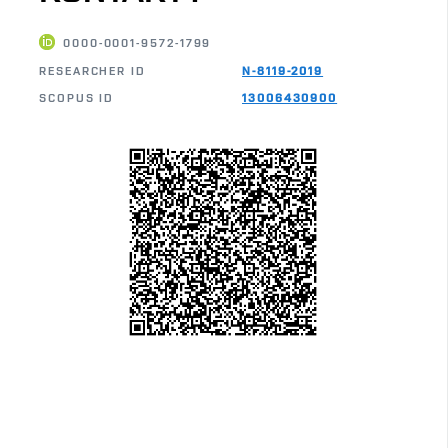
0000-0001-9572-1799
RESEARCHER ID
N-8119-2019
SCOPUS ID
13006430900