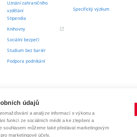
Uznání zahraničního
Specifický výzkum
vzdělání
Stipendia
(externí
Knihovny
odkaz)
Sociální bezpečí
Studium bez bariér
Podpora podnikání
sobních údajů
romažďování a analýze informací o výkonu a
VYSOKÉ UČENÍ TECHNICKÉ V BRNĚ
ní funkcí ze sociálních médií a ke zlepšení a
Antonínská 548/1
www.vut.cz
 Se souhlasem můžeme také předávat marketingovým
602 00 Brno
vut@vutbr.cz
 pro marketingové účely.