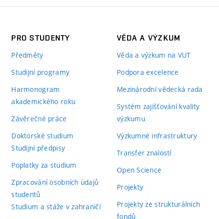
PRO STUDENTY
VĚDA A VÝZKUM
Předměty
Věda a výzkum na VUT
Studijní programy
Podpora excelence
Harmonogram
Mezinárodní vědecká rada
akademického roku
Systém zajišťování kvality
Závěrečné práce
výzkumu
Doktorské studium
Výzkumné infrastruktury
Studijní předpisy
Transfer znalostí
Poplatky za studium
Open Science
Zpracování osobních údajů
Projekty
studentů
Projekty ze strukturálních
Studium a stáže v zahraničí
fondů