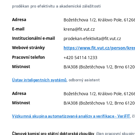
proděkan pro efektivitu a akademické záležitosti
Adresa
Božetěchova 1/2, Královo Pole, 61266
E-mail
krena@fit.vut.cz
Institucionální e-mail
prodekan-efektivita@fit.vut.cz
Webové stránky
https://www.fit.vut.cz/person/kre
Pracovní telefon
+420 54114 1233
Místnost
B/A308 (Božetěchova 1/2, Brno 6120
Ústav inteligentních systémů
, odborný asistent
Adresa
Božetěchova 1/2, Královo Pole, 61266
Místnost
B/A308 (Božetěchova 1/2, Brno 6120
Výzkumná skupina automatizované analýzy a verifikace - VeriFIT
, 
Členové komisí pro státní doktorské zkoušky
, člen pracovní skupin