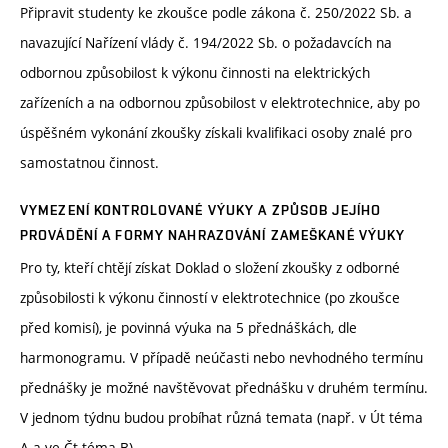
Připravit studenty ke zkoušce podle zákona č. 250/2022 Sb. a
navazující Nařízení vlády č. 194/2022 Sb. o požadavcích na
odbornou způsobilost k výkonu činnosti na elektrických
zařízeních a na odbornou způsobilost v elektrotechnice, aby po
úspěšném vykonání zkoušky získali kvalifikaci osoby znalé pro
samostatnou činnost.
VYMEZENÍ KONTROLOVANÉ VÝUKY A ZPŮSOB JEJÍHO
PROVÁDĚNÍ A FORMY NAHRAZOVÁNÍ ZAMEŠKANÉ VÝUKY
Pro ty, kteří chtějí získat Doklad o složení zkoušky z odborné
způsobilosti k výkonu činností v elektrotechnice (po zkoušce
před komisí), je povinná výuka na 5 přednáškách, dle
harmonogramu. V případě neúčasti nebo nevhodného termínu
přednášky je možné navštěvovat přednášku v druhém termínu.
V jednom týdnu budou probíhat různá temata (např. v Út téma
A a ve Čt téma B).