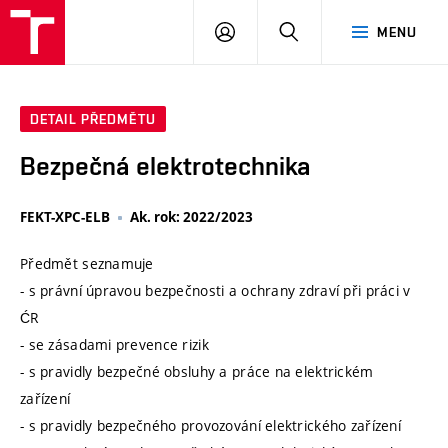
VUT
PŘIHLÁSIT
HLEDAT
MENU
SE
DETAIL PŘEDMĚTU
Bezpečná elektrotechnika
FEKT-XPC-ELB
Ak. rok: 2022/2023
Předmět seznamuje
- s právní úpravou bezpečnosti a ochrany zdraví při práci v
ĆR
- se zásadami prevence rizik
- s pravidly bezpečné obsluhy a práce na elektrickém
zařízení
- s pravidly bezpečného provozování elektrického zařízení