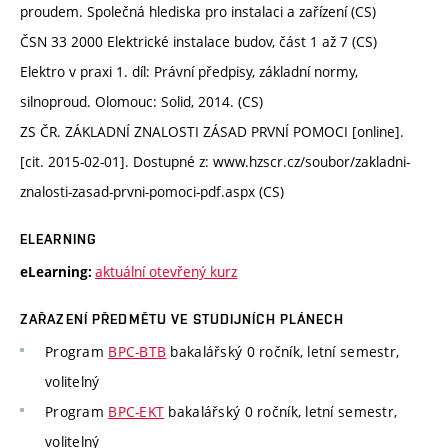
proudem. Společná hlediska pro instalaci a zařízení (CS)
ČSN 33 2000 Elektrické instalace budov, část 1 až 7 (CS)
Elektro v praxi 1. díl: Právní předpisy, základní normy,
silnoproud. Olomouc: Solid, 2014. (CS)
ZS ČR. ZÁKLADNÍ ZNALOSTI ZÁSAD PRVNÍ POMOCI [online].
[cit. 2015-02-01]. Dostupné z: www.hzscr.cz/soubor/zakladni-
znalosti-zasad-prvni-pomoci-pdf.aspx (CS)
ELEARNING
aktuální otevřený kurz
eLearning:
ZAŘAZENÍ PŘEDMĚTU VE STUDIJNÍCH PLÁNECH
Program
BPC-BTB
bakalářský 0 ročník, letní semestr,
volitelný
Program
BPC-EKT
bakalářský 0 ročník, letní semestr,
volitelný