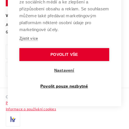
Mezinárodní dohody
ze sociálních médií a ke zlepšení a
Open Science
v
Bezpečná univerzita
přizpůsobení obsahu a reklam. Se souhlasem
Univerzitní sítě
Brně
Projekty
můžeme také předávat marketingovým
VYSOKÉ UČENÍ TECHNICKÉ V BRNĚ
Vyznamenání
platformám některé osobní údaje pro
Projekty ze strukturálních fondů
Antonínská 548/1
www.vut.cz
marketingové účely.
Organizační struktura
602 00 Brno
vut@vutbr.cz
Specifický výzkum
Zjistit více
Úřední deska
Ochrana osobních údajů
POVOLIT VŠE
(externí
Pracovní příležitosti
Nastavení
odkaz)
Podpora a rozvoj zaměstnanců a studujících
Povolit pouze nezbytné
Rovné příležitosti
Copyright © 2026 VUT
Sociální bezpečí
Prohlášení o přístupnosti
HR Award
Informace o používání cookies
Kontakty