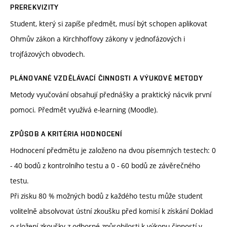
PREREKVIZITY
Student, který si zapíše předmět, musí být schopen aplikovat
Ohmův zákon a Kirchhoffovy zákony v jednofázových i
trojfázových obvodech.
PLÁNOVANÉ VZDĚLÁVACÍ ČINNOSTI A VÝUKOVÉ METODY
Metody vyučování obsahují přednášky a praktický nácvik první
pomoci. Předmět využívá e-learning (Moodle).
ZPŮSOB A KRITÉRIA HODNOCENÍ
Hodnocení předmětu je založeno na dvou písemných testech: 0
- 40 bodů z kontrolního testu a 0 - 60 bodů ze závěrečného
testu.
Při zisku 80 % možných bodů z každého testu může student
volitelně absolvovat ústní zkoušku před komisí k získání Doklad
o složení zkoušky z odborné způsobilosti k výkonu činností v