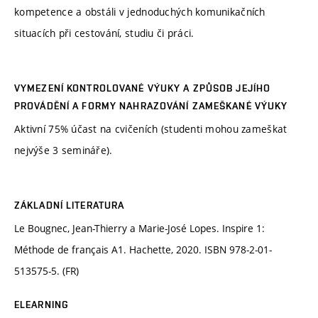
kompetence a obstáli v jednoduchých komunikačních
situacích při cestování, studiu či práci.
VYMEZENÍ KONTROLOVANÉ VÝUKY A ZPŮSOB JEJÍHO
PROVÁDĚNÍ A FORMY NAHRAZOVÁNÍ ZAMEŠKANÉ VÝUKY
Aktivní 75% účast na cvičeních (studenti mohou zameškat
nejvýše 3 semináře).
ZÁKLADNÍ LITERATURA
Le Bougnec, Jean-Thierry a Marie-José Lopes. Inspire 1:
Méthode de français A1. Hachette, 2020. ISBN 978-2-01-
513575-5. (FR)
ELEARNING