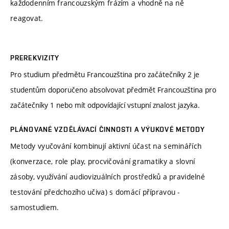
každodenním francouzským frázím a vhodně na ně
reagovat.
PREREKVIZITY
Pro studium předmětu Francouzština pro začátečníky 2 je
studentům doporučeno absolvovat předmět Francouzština pro
začátečníky 1 nebo mít odpovídající vstupní znalost jazyka.
PLÁNOVANÉ VZDĚLÁVACÍ ČINNOSTI A VÝUKOVÉ METODY
Metody vyučování kombinují aktivní účast na seminářích
(konverzace, role play, procvičování gramatiky a slovní
zásoby, využívání audiovizuálních prostředků a pravidelné
testování předchozího učiva) s domácí přípravou -
samostudiem.