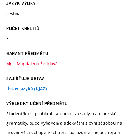
JAZYK VÝUKY
čeština
POČET KREDITŮ
3
GARANT PŘEDMĚTU
Mgr. Magdalena Šedrlová
ZAJIŠŤUJE ÚSTAV
Ústav jazyků (UJAZ)
VÝSLEDKY UČENÍ PŘEDMĚTU
Student/ka si prohloubí a upevní základy francouzské
gramatiky, bude vybaven/a adekvátní slovní zásobou na
úrovni A1 a schopen/schopna porozumět nejběžnějším