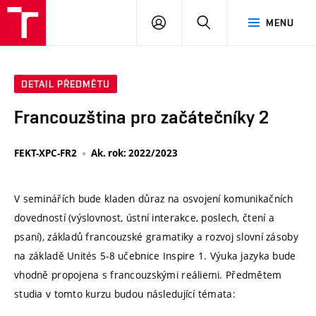
VUT
PŘIHLÁSIT
HLEDAT
MENU
SE
DETAIL PŘEDMĚTU
Francouzština pro začátečníky 2
FEKT-XPC-FR2
Ak. rok: 2022/2023
V seminářích bude kladen důraz na osvojení komunikačních
dovedností (výslovnost, ústní interakce, poslech, čtení a
psaní), základů francouzské gramatiky a rozvoj slovní zásoby
na základě Unités 5-8 učebnice Inspire 1. Výuka jazyka bude
vhodně propojena s francouzskými reáliemi. Předmětem
studia v tomto kurzu budou následující témata: