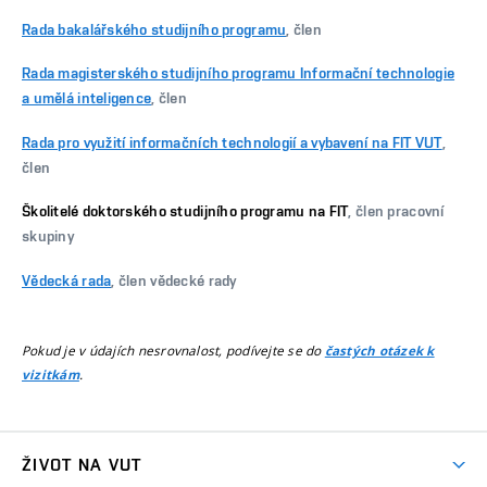
Rada bakalářského studijního programu
, člen
Rada magisterského studijního programu Informační technologie
a umělá inteligence
, člen
Rada pro využití informačních technologií a vybavení na FIT VUT
,
člen
Školitelé doktorského studijního programu na FIT
, člen pracovní
skupiny
Vědecká rada
, člen vědecké rady
Pokud je v údajích nesrovnalost, podívejte se do
častých otázek k
.
vizitkám
ŽIVOT NA VUT