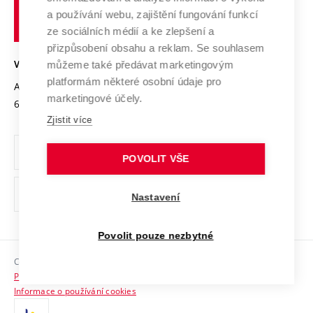
učení
Služby univerzity
Transfer znalostí
a používání webu, zajištění fungování funkcí
technické
Podnikavá univerzita / ContriBUTe
Mezinárodní dohody
ze sociálních médií a ke zlepšení a
Open Science
v
Bezpečná univerzita
přizpůsobení obsahu a reklam. Se souhlasem
Univerzitní sítě
Brně
Projekty
můžeme také předávat marketingovým
VYSOKÉ UČENÍ TECHNICKÉ V BRNĚ
Vyznamenání
platformám některé osobní údaje pro
Projekty ze strukturálních fondů
Antonínská 548/1
www.vut.cz
marketingové účely.
Organizační struktura
602 00 Brno
vut@vutbr.cz
Specifický výzkum
Zjistit více
Úřední deska
Ochrana osobních údajů
POVOLIT VŠE
(externí
Pracovní příležitosti
Nastavení
odkaz)
Podpora a rozvoj zaměstnanců a studujících
Povolit pouze nezbytné
Rovné příležitosti
Copyright © 2026 VUT
Sociální bezpečí
Prohlášení o přístupnosti
HR Award
Informace o používání cookies