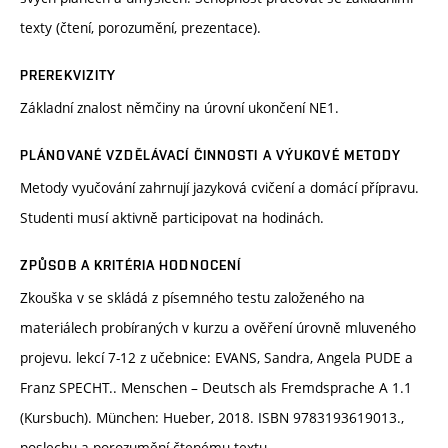
texty (čtení, porozumění, prezentace).
PREREKVIZITY
Základní znalost němčiny na úrovní ukončení NE1.
PLÁNOVANÉ VZDĚLÁVACÍ ČINNOSTI A VÝUKOVÉ METODY
Metody vyučování zahrnují jazyková cvičení a domácí přípravu.
Studenti musí aktivně participovat na hodinách.
ZPŮSOB A KRITÉRIA HODNOCENÍ
Zkouška v se skládá z písemného testu založeného na
materiálech probíraných v kurzu a ověření úrovně mluveného
projevu. lekcí 7-12 z učebnice: EVANS, Sandra, Angela PUDE a
Franz SPECHT.. Menschen – Deutsch als Fremdsprache A 1.1
(Kursbuch). München: Hueber, 2018. ISBN 9783193619013.,
poslechu a porozumění čtenému textu.