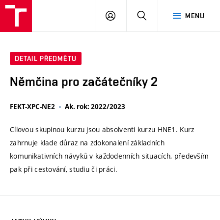
VUT
PŘIHLÁSIT
HLEDAT
MENU
SE
DETAIL PŘEDMĚTU
Němčina pro začátečníky 2
FEKT-XPC-NE2
Ak. rok: 2022/2023
Cílovou skupinou kurzu jsou absolventi kurzu HNE1. Kurz
zahrnuje klade důraz na zdokonalení základních
komunikativních návyků v každodenních situacích, především
pak při cestování, studiu či práci.