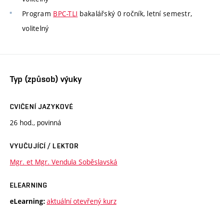
Program
BPC-TLI
bakalářský 0 ročník, letní semestr,
volitelný
Typ (způsob) výuky
CVIČENÍ JAZYKOVÉ
26 hod., povinná
VYUČUJÍCÍ / LEKTOR
Mgr. et Mgr. Vendula Soběslavská
ELEARNING
aktuální otevřený kurz
eLearning: