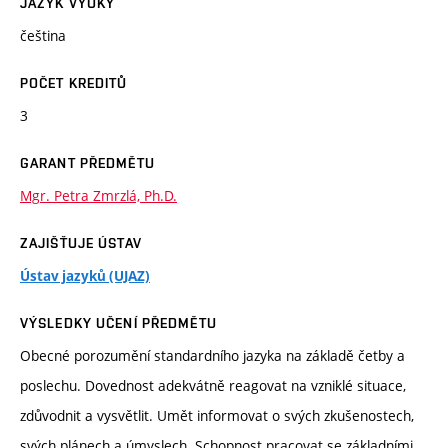
JAZYK VÝUKY
čeština
POČET KREDITŮ
3
GARANT PŘEDMĚTU
Mgr. Petra Zmrzlá, Ph.D.
ZAJIŠŤUJE ÚSTAV
Ústav jazyků (UJAZ)
VÝSLEDKY UČENÍ PŘEDMĚTU
Obecné porozumění standardního jazyka na základě četby a
poslechu. Dovednost adekvátně reagovat na vzniklé situace,
zdůvodnit a vysvětlit. Umět informovat o svých zkušenostech,
svých plánech a úmyslech. Schopnost pracovat se základními