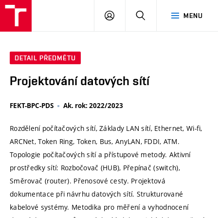
VUT
PŘIHLÁSIT
HLEDAT
MENU
SE
DETAIL PŘEDMĚTU
Projektování datových sítí
FEKT-BPC-PDS
Ak. rok: 2022/2023
Rozdělení počítačových sítí, Základy LAN sítí, Ethernet, Wi-fi,
ARCNet, Token Ring, Token, Bus, AnyLAN, FDDI, ATM.
Topologie počítačových sítí a přístupové metody. Aktivní
prostředky sítí: Rozbočovač (HUB), Přepínač (switch),
Směrovač (router). Přenosové cesty. Projektová
dokumentace při návrhu datových sítí. Strukturované
kabelové systémy. Metodika pro měření a vyhodnocení