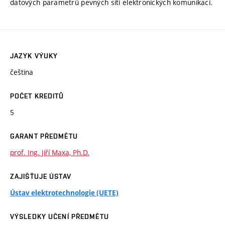
datových parametrů pevných sítí elektronických komunikací.
JAZYK VÝUKY
čeština
POČET KREDITŮ
5
GARANT PŘEDMĚTU
prof. Ing. Jiří Maxa, Ph.D.
ZAJIŠŤUJE ÚSTAV
Ústav elektrotechnologie (UETE)
VÝSLEDKY UČENÍ PŘEDMĚTU