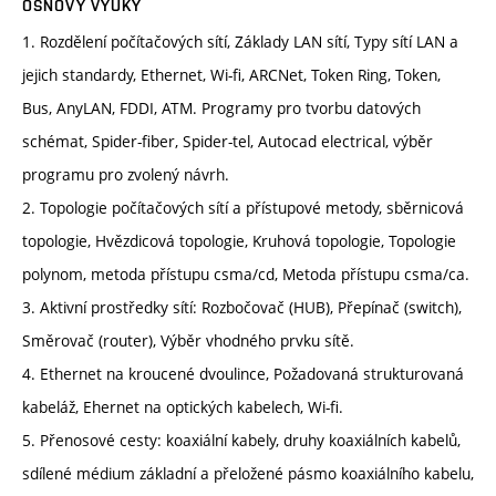
OSNOVY VÝUKY
1. Rozdělení počítačových sítí, Základy LAN sítí, Typy sítí LAN a
jejich standardy, Ethernet, Wi-fi, ARCNet, Token Ring, Token,
Bus, AnyLAN, FDDI, ATM. Programy pro tvorbu datových
schémat, Spider-fiber, Spider-tel, Autocad electrical, výběr
programu pro zvolený návrh.
2. Topologie počítačových sítí a přístupové metody, sběrnicová
topologie, Hvězdicová topologie, Kruhová topologie, Topologie
polynom, metoda přístupu csma/cd, Metoda přístupu csma/ca.
3. Aktivní prostředky sítí: Rozbočovač (HUB), Přepínač (switch),
Směrovač (router), Výběr vhodného prvku sítě.
4. Ethernet na kroucené dvoulince, Požadovaná strukturovaná
kabeláž, Ehernet na optických kabelech, Wi-fi.
5. Přenosové cesty: koaxiální kabely, druhy koaxiálních kabelů,
sdílené médium základní a přeložené pásmo koaxiálního kabelu,