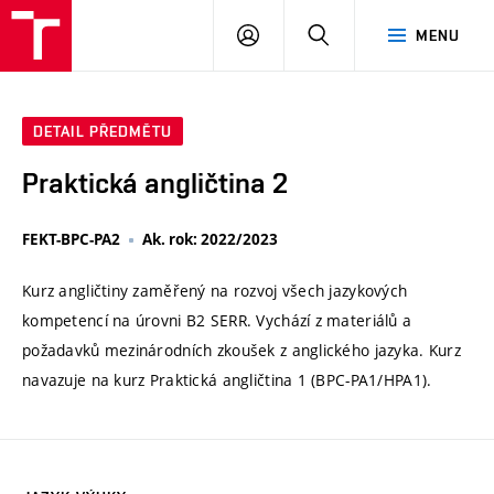
VUT
PŘIHLÁSIT
HLEDAT
MENU
SE
DETAIL PŘEDMĚTU
Praktická angličtina 2
FEKT-BPC-PA2
Ak. rok: 2022/2023
Kurz angličtiny zaměřený na rozvoj všech jazykových
kompetencí na úrovni B2 SERR. Vychází z materiálů a
požadavků mezinárodních zkoušek z anglického jazyka. Kurz
navazuje na kurz Praktická angličtina 1 (BPC-PA1/HPA1).