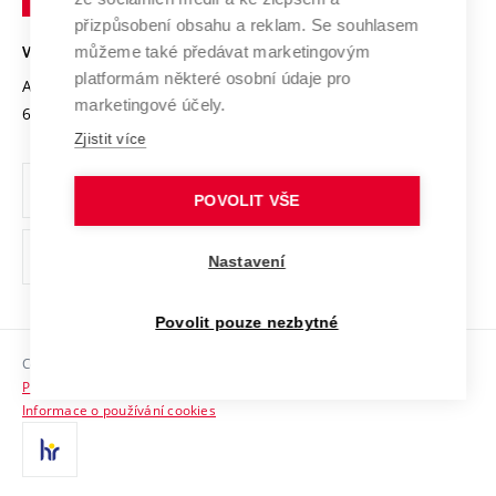
Open Science
v
Bezpečná univerzita
přizpůsobení obsahu a reklam. Se souhlasem
Univerzitní sítě
Brně
Projekty
můžeme také předávat marketingovým
VYSOKÉ UČENÍ TECHNICKÉ V BRNĚ
Vyznamenání
platformám některé osobní údaje pro
Projekty ze strukturálních fondů
Antonínská 548/1
www.vut.cz
marketingové účely.
Organizační struktura
602 00 Brno
vut@vutbr.cz
Specifický výzkum
Zjistit více
Úřední deska
Ochrana osobních údajů
POVOLIT VŠE
(externí
Pracovní příležitosti
Nastavení
odkaz)
Podpora a rozvoj zaměstnanců a studujících
Povolit pouze nezbytné
Rovné příležitosti
Copyright © 2026 VUT
Sociální bezpečí
Prohlášení o přístupnosti
HR Award
Informace o používání cookies
Kontakty