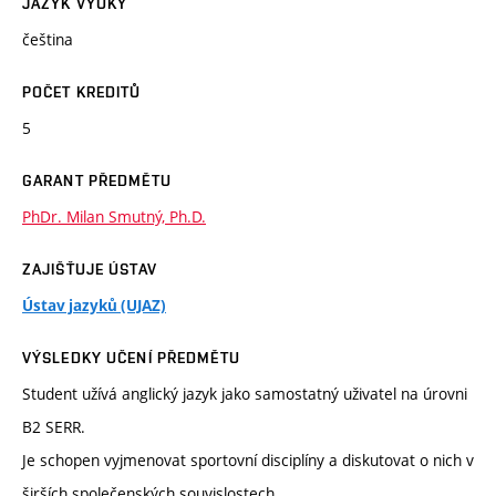
JAZYK VÝUKY
čeština
POČET KREDITŮ
5
GARANT PŘEDMĚTU
PhDr. Milan Smutný, Ph.D.
ZAJIŠŤUJE ÚSTAV
Ústav jazyků (UJAZ)
VÝSLEDKY UČENÍ PŘEDMĚTU
Student užívá anglický jazyk jako samostatný uživatel na úrovni
B2 SERR.
Je schopen vyjmenovat sportovní disciplíny a diskutovat o nich v
širších společenských souvislostech