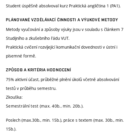
Student úspěšně absolvoval kurz Praktická angličtina 1 (PA1).
PLÁNOVANÉ VZDĚLÁVACÍ ČINNOSTI A VÝUKOVÉ METODY
Metody vyučování a způsoby výuky jsou v souladu s článkem 7
Studijního a zkušebního řádu VUT.
Praktická cvičení rozvíjející komunikační dovednosti v ústní i
písemné formě.
ZPŮSOB A KRITÉRIA HODNOCENÍ
75% aktivní účast, průběžné plnění úkolů včetně absolvování
testů v průběhu semestru.
Zkouška:
Semestrální test (max. 40b., min. 20b.).
Poslech (max.30b., min. 15b.), práce s textem (max. 30b., min.
15b.).