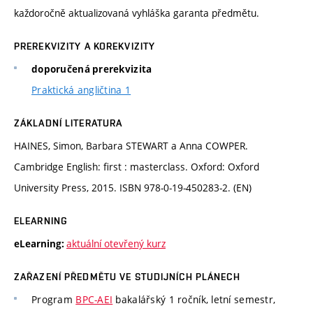
každoročně aktualizovaná vyhláška garanta předmětu.
PREREKVIZITY A KOREKVIZITY
doporučená prerekvizita
Praktická angličtina 1
ZÁKLADNÍ LITERATURA
HAINES, Simon, Barbara STEWART a Anna COWPER.
Cambridge English: first : masterclass. Oxford: Oxford
University Press, 2015. ISBN 978-0-19-450283-2. (EN)
ELEARNING
aktuální otevřený kurz
eLearning:
ZAŘAZENÍ PŘEDMĚTU VE STUDIJNÍCH PLÁNECH
Program
BPC-AEI
bakalářský 1 ročník, letní semestr,