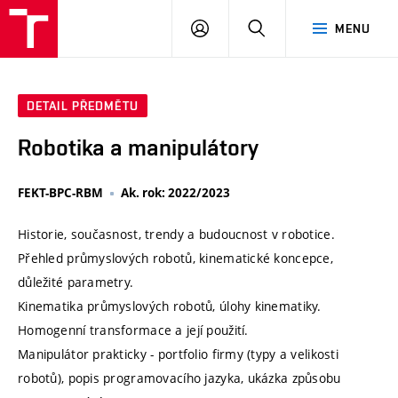
VUT
PŘIHLÁSIT
HLEDAT
MENU
SE
DETAIL PŘEDMĚTU
Robotika a manipulátory
FEKT-BPC-RBM
Ak. rok: 2022/2023
Historie, současnost, trendy a budoucnost v robotice.
Přehled průmyslových robotů, kinematické koncepce,
důležité parametry.
Kinematika průmyslových robotů, úlohy kinematiky.
Homogenní transformace a její použití.
Manipulátor prakticky - portfolio firmy (typy a velikosti
robotů), popis programovacího jazyka, ukázka způsobu