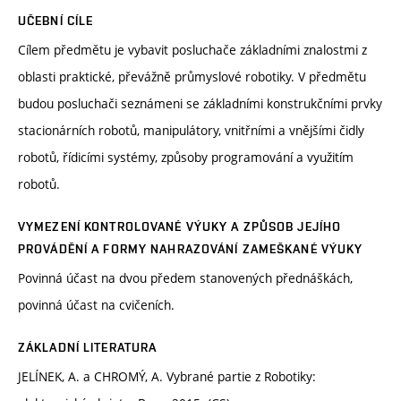
UČEBNÍ CÍLE
Cílem předmětu je vybavit posluchače základními znalostmi z
oblasti praktické, převážně průmyslové robotiky. V předmětu
budou posluchači seznámeni se základními konstrukčními prvky
stacionárních robotů, manipulátory, vnitřními a vnějšími čidly
robotů, řídicími systémy, způsoby programování a využitím
robotů.
VYMEZENÍ KONTROLOVANÉ VÝUKY A ZPŮSOB JEJÍHO
PROVÁDĚNÍ A FORMY NAHRAZOVÁNÍ ZAMEŠKANÉ VÝUKY
Povinná účast na dvou předem stanovených přednáškách,
povinná účast na cvičeních.
ZÁKLADNÍ LITERATURA
JELÍNEK, A. a CHROMÝ, A. Vybrané partie z Robotiky: