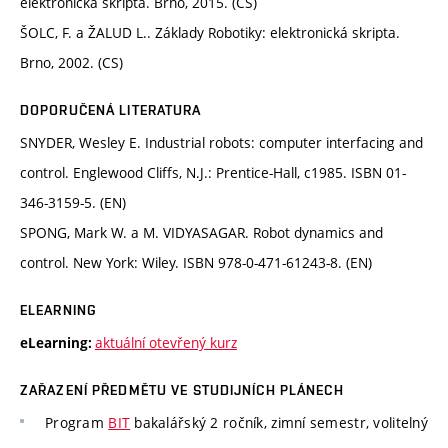
elektronická skripta. Brno, 2015. (CS)
ŠOLC, F. a ŽALUD L.. Základy Robotiky: elektronická skripta.
Brno, 2002. (CS)
DOPORUČENÁ LITERATURA
SNYDER, Wesley E. Industrial robots: computer interfacing and
control. Englewood Cliffs, N.J.: Prentice-Hall, c1985. ISBN 01-
346-3159-5. (EN)
SPONG, Mark W. a M. VIDYASAGAR. Robot dynamics and
control. New York: Wiley. ISBN 978-0-471-61243-8. (EN)
ELEARNING
aktuální otevřený kurz
eLearning:
ZAŘAZENÍ PŘEDMĚTU VE STUDIJNÍCH PLÁNECH
Program
BIT
bakalářský 2 ročník, zimní semestr, volitelný