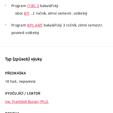
Program
IT-BC-3
bakalářský
obor
BIT
, 2 ročník, zimní semestr, volitelný
Program
BPC-AMT
bakalářský 3 ročník, zimní semestr,
povinně volitelný
Typ (způsob) výuky
PŘEDNÁŠKA
18 hod., nepovinná
VYUČUJÍCÍ / LEKTOR
Ing. František Burian, Ph.D.