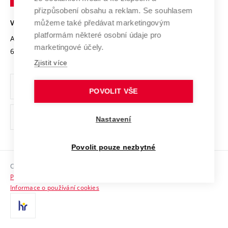
Open Science
v
Bezpečná univerzita
přizpůsobení obsahu a reklam. Se souhlasem
Univerzitní sítě
Brně
Projekty
můžeme také předávat marketingovým
VYSOKÉ UČENÍ TECHNICKÉ V BRNĚ
Vyznamenání
platformám některé osobní údaje pro
Projekty ze strukturálních fondů
Antonínská 548/1
www.vut.cz
marketingové účely.
Organizační struktura
602 00 Brno
vut@vutbr.cz
Specifický výzkum
Zjistit více
Úřední deska
Ochrana osobních údajů
POVOLIT VŠE
(externí
Pracovní příležitosti
Nastavení
odkaz)
Podpora a rozvoj zaměstnanců a studujících
Povolit pouze nezbytné
Rovné příležitosti
Copyright © 2026 VUT
Sociální bezpečí
Prohlášení o přístupnosti
HR Award
Informace o používání cookies
Kontakty