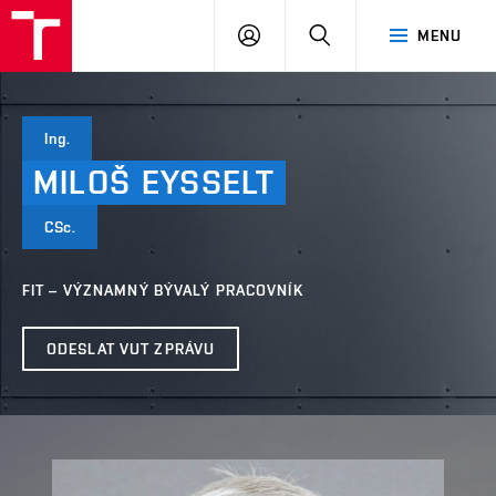
VUT
PŘIHLÁSIT
HLEDAT
MENU
SE
Ing.
MILOŠ
EYSSELT
CSc.
FIT – VÝZNAMNÝ BÝVALÝ PRACOVNÍK
ODESLAT VUT ZPRÁVU