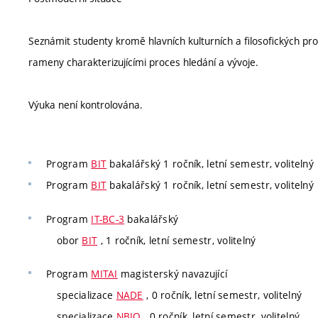
Seznámit studenty kromě hlavních kulturních a filosofických pr
rameny charakterizujícími proces hledání a vývoje.
Výuka není kontrolována.
Program
BIT
bakalářský 1 ročník, letní semestr, volitelný
Program
BIT
bakalářský 1 ročník, letní semestr, volitelný
Program
IT-BC-3
bakalářský
obor
BIT
, 1 ročník, letní semestr, volitelný
Program
MITAI
magisterský navazující
specializace
NADE
, 0 ročník, letní semestr, volitelný
specializace
NBIO
, 0 ročník, letní semestr, volitelný