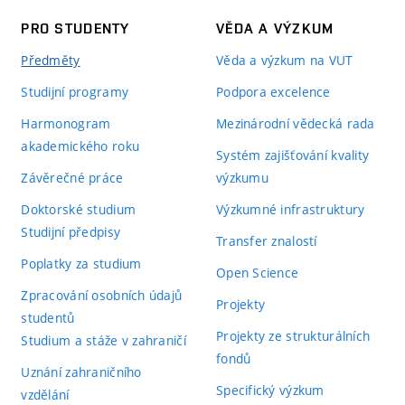
PRO STUDENTY
VĚDA A VÝZKUM
Předměty
Věda a výzkum na VUT
Studijní programy
Podpora excelence
Harmonogram
Mezinárodní vědecká rada
akademického roku
Systém zajišťování kvality
Závěrečné práce
výzkumu
Doktorské studium
Výzkumné infrastruktury
Studijní předpisy
Transfer znalostí
Poplatky za studium
Open Science
Zpracování osobních údajů
Projekty
studentů
Projekty ze strukturálních
Studium a stáže v zahraničí
fondů
Uznání zahraničního
Specifický výzkum
vzdělání