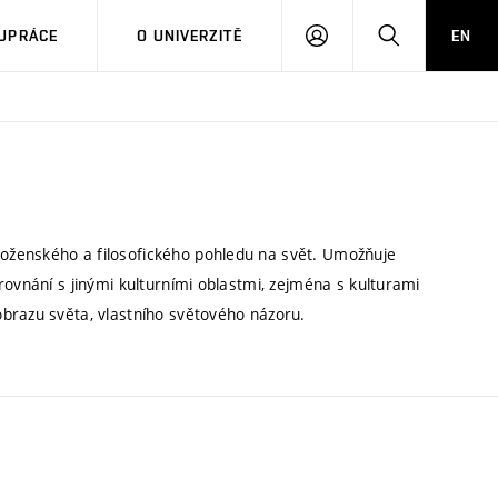
PŘIHLÁSIT
HLEDAT
UPRÁCE
O UNIVERZITĚ
EN
SE
oženského a filosofického pohledu na svět. Umožňuje
rovnání s jinými kulturními oblastmi, zejména s kulturami
brazu světa, vlastního světového názoru.