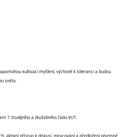
apomohou kultivaci myšlení, výchově k toleranci a budou
zu světa.
em 7 Studijního a zkušebního řádu VUT.
 aktivní přístup k diskusi, zpracování a předložení písemné