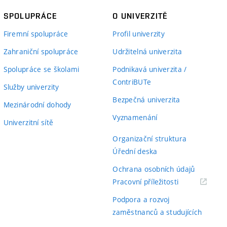
SPOLUPRÁCE
O UNIVERZITĚ
Firemní spolupráce
Profil univerzity
Zahraniční spolupráce
Udržitelná univerzita
Spolupráce se školami
Podnikavá univerzita /
ContriBUTe
Služby univerzity
Bezpečná univerzita
Mezinárodní dohody
Vyznamenání
Univerzitní sítě
Organizační struktura
Úřední deska
Ochrana osobních údajů
(externí
Pracovní příležitosti
odkaz)
Podpora a rozvoj
zaměstnanců a studujících