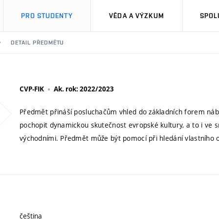
PRO STUDENTY
VĚDA A VÝZKUM
SPOL
DETAIL PŘEDMĚTU
CVP-FIK
Ak. rok: 2022/2023
Předmět přináší posluchačům vhled do základních forem náb
pochopit dynamickou skutečnost evropské kultury, a to i ve s
východními. Předmět může být pomocí při hledání vlastního o
čeština