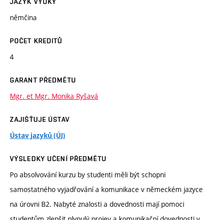
JAZYK VÝUKY
němčina
POČET KREDITŮ
4
GARANT PŘEDMĚTU
Mgr. et Mgr. Monika Ryšavá
ZAJIŠŤUJE ÚSTAV
Ústav jazyků (ÚJ)
VÝSLEDKY UČENÍ PŘEDMĚTU
Po absolvování kurzu by studenti měli být schopni
samostatného vyjadřování a komunikace v německém jazyce
na úrovni B2. Nabyté znalosti a dovednosti mají pomoci
studentům zlepšit plynulý projev a komunikační dovednosti v