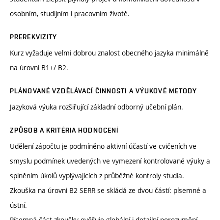
osobním, studijním i pracovním životě.
PREREKVIZITY
Kurz vyžaduje velmi dobrou znalost obecného jazyka minimálně
na úrovni B1+/ B2.
PLÁNOVANÉ VZDĚLÁVACÍ ČINNOSTI A VÝUKOVÉ METODY
Jazyková výuka rozšiřující základní odborný učební plán.
ZPŮSOB A KRITÉRIA HODNOCENÍ
Udělení zápočtu je podmíněno aktivní účastí ve cvičeních ve
smyslu podmínek uvedených ve vymezení kontrolované výuky a
splněním úkolů vyplývajících z průběžné kontroly studia.
Zkouška na úrovni B2 SERR se skládá ze dvou částí: písemné a
ústní.
Písemná část zkoušky ověřuje globální i detailní porozumění