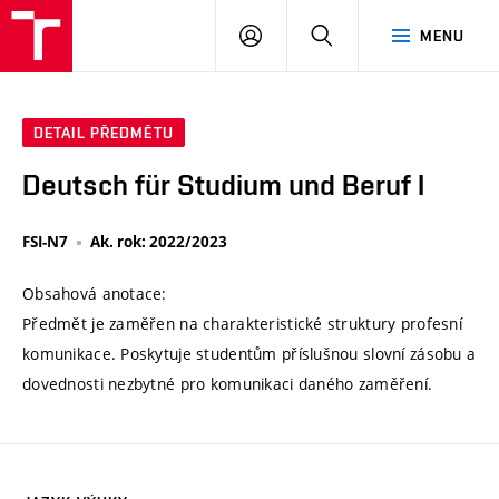
VUT
PŘIHLÁSIT
HLEDAT
MENU
SE
DETAIL PŘEDMĚTU
Deutsch für Studium und Beruf I
FSI-N7
Ak. rok: 2022/2023
Obsahová anotace:
Předmět je zaměřen na charakteristické struktury profesní
komunikace. Poskytuje studentům příslušnou slovní zásobu a
dovednosti nezbytné pro komunikaci daného zaměření.