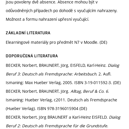
jsou povoleny dvě absence. Absence mohou být v
odůvodněných případech po dohodě s vyučujícím nahrazeny.
Možnost a formu nahrazení upřesní vyučující.
ZÁKLADNÍ LITERATURA
Elearningové materiály pro předmět N7 v Moodle. (DE)
DOPORUČENÁ LITERATURA
BECKER, Norbert, BRAUNERT, Jörg, EISFELD, Karl-Heinz.
Dialog
Beruf 3: Deutsch als Fremdsprache: Arbeitsbuch
. 2. Aufl.
Ismaning: Max Hueber Verlag, 2005. ISBN 3-19-011592-3. (DE)
BECKER, Norbert, BRAUNERT, Jörg.
Alltag, Beruf & Co. 6
.
Ismaning: Hueber Verlag, c2011. Deutsch als Fremdsprache
(Hueber Verlag). ISBN 978-3196015904 (DE)
BECKER, Norbert, Jörg BRAUNERT a Karl-Heinz EISFELD.
Dialog
Beruf 2: Deutsch als Fremdsprache für die Grundstufe
.