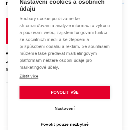
Mezinárodní vědecká rada
Nastavení cookies a osobních
O UNIVERZITĚ
Doktorské studium
Podpora podnikání
E-přihláška
údajů
Zahraniční spolupráce
Systém zajišťování kvality výzkumu
Profil univerzity
Spolupráce se školami
Soubory cookie používáme ke
Vysoké
Výzkumné infrastruktury
shromažďování a analýze informací o výkonu
Udržitelná univerzita
učení
Služby univerzity
Transfer znalostí
a používání webu, zajištění fungování funkcí
technické
Podnikavá univerzita / ContriBUTe
Mezinárodní dohody
ze sociálních médií a ke zlepšení a
Open Science
v
Bezpečná univerzita
přizpůsobení obsahu a reklam. Se souhlasem
Univerzitní sítě
Brně
Projekty
můžeme také předávat marketingovým
VYSOKÉ UČENÍ TECHNICKÉ V BRNĚ
Vyznamenání
platformám některé osobní údaje pro
Projekty ze strukturálních fondů
Antonínská 548/1
www.vut.cz
marketingové účely.
Organizační struktura
602 00 Brno
vut@vutbr.cz
Specifický výzkum
Zjistit více
Úřední deska
Ochrana osobních údajů
POVOLIT VŠE
(externí
Pracovní příležitosti
Nastavení
odkaz)
Podpora a rozvoj zaměstnanců a studujících
Povolit pouze nezbytné
Rovné příležitosti