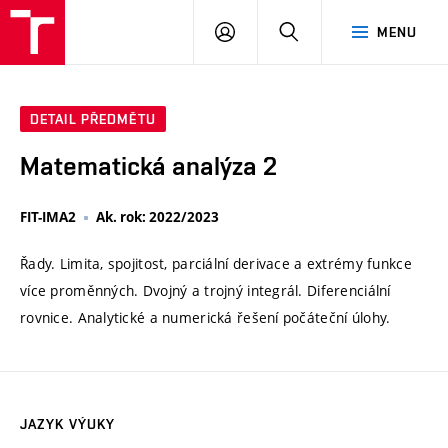
VUT
PŘIHLÁSIT
HLEDAT
MENU
SE
DETAIL PŘEDMĚTU
Matematická analýza 2
FIT-IMA2
Ak. rok: 2022/2023
Řady. Limita, spojitost, parciální derivace a extrémy funkce
více proměnných. Dvojný a trojný integrál. Diferenciální
rovnice. Analytické a numerická řešení počáteční úlohy.
JAZYK VÝUKY