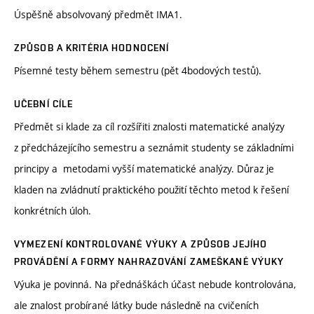
Úspěšně absolvovaný předmět IMA1.
ZPŮSOB A KRITÉRIA HODNOCENÍ
Písemné testy během semestru (pět 4bodových testů).
UČEBNÍ CÍLE
Předmět si klade za cíl rozšířiti znalosti matematické analýzy
z předcházejícího semestru a seznámit studenty se základními
principy a metodami vyšší matematické analýzy. Důraz je
kladen na zvládnutí praktického použití těchto metod k řešení
konkrétních úloh.
VYMEZENÍ KONTROLOVANÉ VÝUKY A ZPŮSOB JEJÍHO
PROVÁDĚNÍ A FORMY NAHRAZOVÁNÍ ZAMEŠKANÉ VÝUKY
Výuka je povinná. Na přednáškách účast nebude kontrolována,
ale znalost probírané látky bude následně na cvičeních