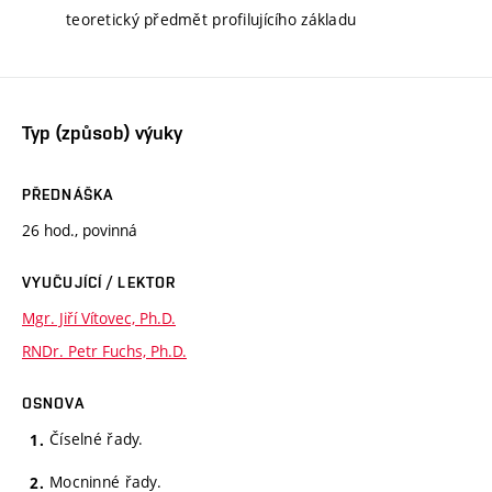
teoretický předmět profilujícího základu
Typ (způsob) výuky
PŘEDNÁŠKA
26 hod., povinná
VYUČUJÍCÍ / LEKTOR
Mgr. Jiří Vítovec, Ph.D.
RNDr. Petr Fuchs, Ph.D.
OSNOVA
Číselné řady.
Mocninné řady.