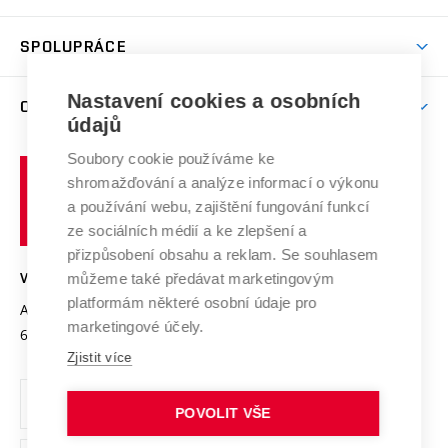
(externí
Studijní programy
Poplatky za studium
Uznání zahraničního vzdělání
Knihovny
Aktivity pro juniory
Studentský život
odkaz)
Věda a výzkum na VUT
Harmonogram akademického roku
Zpracování osobních údajů studentů
Sociální bezpečí
SPOLUPRÁCE
Celoživotní vzdělávání
Brno
Podpora excelence
Závěrečné práce
Studium bez bariér
Zpracování osobních údajů uchazečů o studium
Firemní spolupráce
Mezinárodní vědecká rada
Nastavení cookies a osobních
O UNIVERZITĚ
Doktorské studium
Podpora podnikání
E-přihláška
údajů
Zahraniční spolupráce
Systém zajišťování kvality výzkumu
Profil univerzity
Spolupráce se školami
Soubory cookie používáme ke
Vysoké
Výzkumné infrastruktury
shromažďování a analýze informací o výkonu
Udržitelná univerzita
učení
Služby univerzity
Transfer znalostí
a používání webu, zajištění fungování funkcí
technické
Podnikavá univerzita / ContriBUTe
Mezinárodní dohody
ze sociálních médií a ke zlepšení a
Open Science
v
Bezpečná univerzita
přizpůsobení obsahu a reklam. Se souhlasem
Univerzitní sítě
Brně
Projekty
můžeme také předávat marketingovým
VYSOKÉ UČENÍ TECHNICKÉ V BRNĚ
Vyznamenání
platformám některé osobní údaje pro
Projekty ze strukturálních fondů
Antonínská 548/1
www.vut.cz
marketingové účely.
Organizační struktura
602 00 Brno
vut@vutbr.cz
Specifický výzkum
Zjistit více
Úřední deska
Ochrana osobních údajů
POVOLIT VŠE