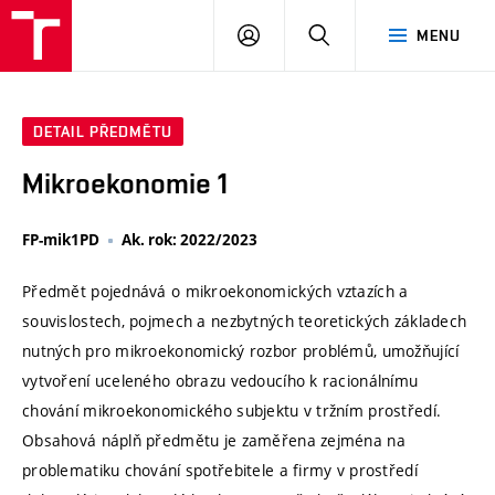
VUT
PŘIHLÁSIT
HLEDAT
MENU
SE
DETAIL PŘEDMĚTU
Mikroekonomie 1
FP-mik1PD
Ak. rok: 2022/2023
Předmět pojednává o mikroekonomických vztazích a
souvislostech, pojmech a nezbytných teoretických základech
nutných pro mikroekonomický rozbor problémů, umožňující
vytvoření uceleného obrazu vedoucího k racionálnímu
chování mikroekonomického subjektu v tržním prostředí.
Obsahová náplň předmětu je zaměřena zejména na
problematiku chování spotřebitele a firmy v prostředí