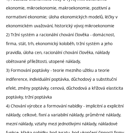
ekonomie, mikroekonomie, makroekonomie, pozitivní a
normativní ekonomie; úloha ekonomických modelů, léčky v
ekonomickém uvažování, historický vývoj mikroekonomie
2) Tržní systém a racionální chování člověka - domácnost,
firma, stát, trh, ekonomický koloběh, tržní systém a jeho
pravidla, úloha cen, racionální chování člověka, náklady
obětované příležitosti, utopené náklady,
3) Formování poptávky - teorie mezního užitku a teorie
indiference, individuální poptávka, důchodový a substituční
efekt, změny poptávky, cenová, důchodová a křížová elasticita
poptávky, tržní poptávka
4) Chování výrobce a formování nabídky - implicitní a explicitní
náklady, celkové, fixní a variabilní náklady, průměrné náklady,
mezní náklady, vztahy mezi jednotlivými náklady, nákladové
funkce, křivka nabídky, bod zvratu, bod ukončení činnosti firmy,