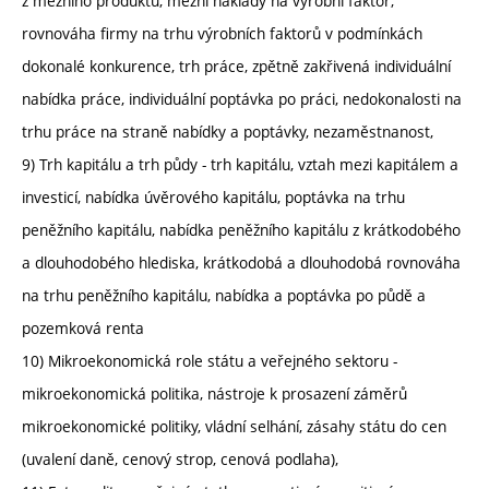
z mezního produktu, mezní náklady na výrobní faktor,
rovnováha firmy na trhu výrobních faktorů v podmínkách
dokonalé konkurence, trh práce, zpětně zakřivená individuální
nabídka práce, individuální poptávka po práci, nedokonalosti na
trhu práce na straně nabídky a poptávky, nezaměstnanost,
9) Trh kapitálu a trh půdy - trh kapitálu, vztah mezi kapitálem a
investicí, nabídka úvěrového kapitálu, poptávka na trhu
peněžního kapitálu, nabídka peněžního kapitálu z krátkodobého
a dlouhodobého hlediska, krátkodobá a dlouhodobá rovnováha
na trhu peněžního kapitálu, nabídka a poptávka po půdě a
pozemková renta
10) Mikroekonomická role státu a veřejného sektoru -
mikroekonomická politika, nástroje k prosazení záměrů
mikroekonomické politiky, vládní selhání, zásahy státu do cen
(uvalení daně, cenový strop, cenová podlaha),