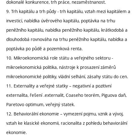
dokonalé konkurence, trh práce, nezaměstnanost.
9. Trh kapitálu a trh půdy - trh kapitálu, vztah mezi kapitálem a
investicí, nabídka úvěrového kapitálu, poptávka na trhu
peněžního kapitálu, nabídka peněžního kapitálu, krátkodobá a
dlouhodobá rovnováha na trhu peněžního kapitálu, nabídka a
poptávka po půdě a pozemková renta.
10. Mikroekonomická role státu a veřejného sektoru -
mikroekonomická politika, nástroje k prosazení záměrů
mikroekonomické politiky, vládní selhání, zásahy státu do cen.
11. Externality a veřejné statky – negativní a pozitivní
externalita, řešení .externalit, Coaseho teorém, Piguova daň,
Paretovo optimum, veřejný statek.
12. Behaviorální ekonomie – vymezení pojmu, vznik a vývoj,
vztah ke klasické ekonomii, racionalita z pohledu behaviorální
ekonomie.