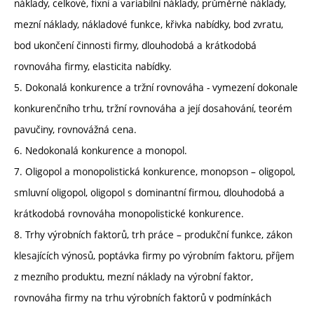
náklady, celkové, fixní a variabilní náklady, průměrné náklady,
mezní náklady, nákladové funkce, křivka nabídky, bod zvratu,
bod ukončení činnosti firmy, dlouhodobá a krátkodobá
rovnováha firmy, elasticita nabídky.
5. Dokonalá konkurence a tržní rovnováha - vymezení dokonale
konkurenčního trhu, tržní rovnováha a její dosahování, teorém
pavučiny, rovnovážná cena.
6. Nedokonalá konkurence a monopol.
7. Oligopol a monopolistická konkurence, monopson – oligopol,
smluvní oligopol, oligopol s dominantní firmou, dlouhodobá a
krátkodobá rovnováha monopolistické konkurence.
8. Trhy výrobních faktorů, trh práce – produkční funkce, zákon
klesajících výnosů, poptávka firmy po výrobním faktoru, příjem
z mezního produktu, mezní náklady na výrobní faktor,
rovnováha firmy na trhu výrobních faktorů v podmínkách