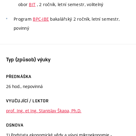
obor
BIT
, 2 ročník, letní semestr, volitelný
Program
BPC-IBE
bakalářský 2 ročník, letní semestr,
povinný
Typ (způsob) výuky
PŘEDNÁŠKA
26 hod., nepovinná
VYUČUJÍCÍ / LEKTOR
prof. Ing. et Ing. Stanislav Škapa, Ph.D.
OSNOVA
1) Podstata ekonomické vědy a vývoj mikroekonomie -