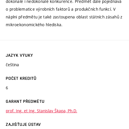
dokonalé i nedokonalé konkurence. Předmět dále pojednává
o problematice výrobních faktorů a produkčních funkcí. V
náplni předmětu je také zastoupena oblast státních zásahů z
mikroekonomického hlediska.
JAZYK VÝUKY
čeština
POČET KREDITŮ
6
GARANT PŘEDMĚTU
prof. Ing. et Ing. Stanislav Škapa, Ph.D.
ZAJIŠŤUJE ÚSTAV