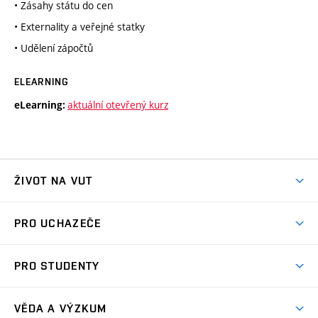
• Zásahy státu do cen
• Externality a veřejné statky
• Udělení zápočtů
ELEARNING
aktuální otevřený kurz
eLearning:
ŽIVOT NA VUT
Atmosféra VUT
PRO UCHAZEČE
Prostory školy
Proč na VUT
Koleje
PRO STUDENTY
Studijní programy
Stravování
Předměty
Studijní předpisy
Studium a stáže v zahraničí
Stipendia
Dny otevřených dveří
VĚDA A VÝZKUM
Sport na VUT