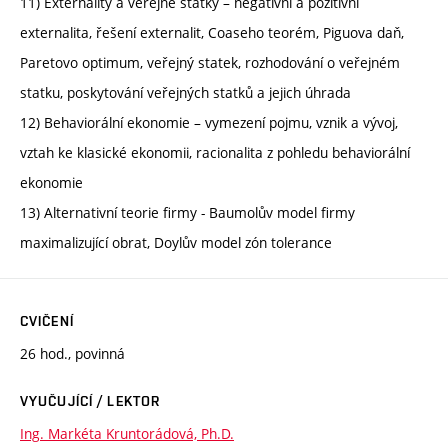
11) Externality a veřejné statky – negativní a pozitivní
externalita, řešení externalit, Coaseho teorém, Piguova daň,
Paretovo optimum, veřejný statek, rozhodování o veřejném
statku, poskytování veřejných statků a jejich úhrada
12) Behaviorální ekonomie – vymezení pojmu, vznik a vývoj,
vztah ke klasické ekonomii, racionalita z pohledu behaviorální
ekonomie
13) Alternativní teorie firmy - Baumolův model firmy
maximalizující obrat, Doylův model zón tolerance
CVIČENÍ
26 hod., povinná
VYUČUJÍCÍ / LEKTOR
Ing. Markéta Kruntorádová, Ph.D.